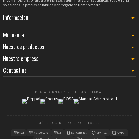
mobiliario profesional para empresas y administraciones publicas, todo en una
sola tienda, a precios de fabrica y entregado en tiempo record.
Informacion
Mi cuenta
Nuestros productos
Nuestra empresa
Contact us
PLATAFORMAS Y REDES ASOCIADAS
MÉTODOS DE PAGO ACEPTADOS
Visa
Mastercard
CB
Bancontact
PayPlug
PayPal