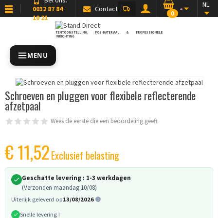
NL
0032 87 84
Contact
0
10 21
TENTOONSTELLING, POS-MATERIAAL & PROFESSIONELE
INRICHTING
MENU
Schroeven en pluggen voor flexibele reflecterende
afzetpaal
Wees de eerste die een beoordeling geeft
€ 11,52
Exclusief belasting
Geschatte levering :
1-3 werkdagen
(Verzonden maandag 10/08)
Uiterlijk geleverd op
13/08/2026
Snelle levering !