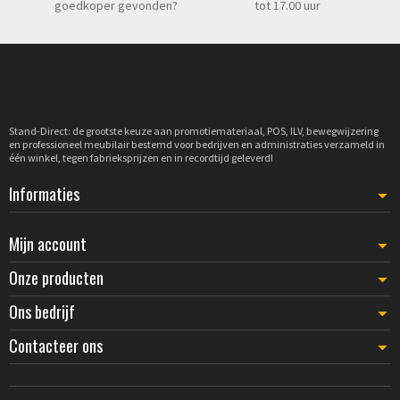
goedkoper gevonden?
tot 17.00 uur
Stand-Direct: de grootste keuze aan promotiemateriaal, POS, ILV, bewegwijzering
en professioneel meubilair bestemd voor bedrijven en administraties verzameld in
één winkel, tegen fabrieksprijzen en in recordtijd geleverd!
Informaties
Mijn account
Onze producten
Ons bedrijf
Contacteer ons