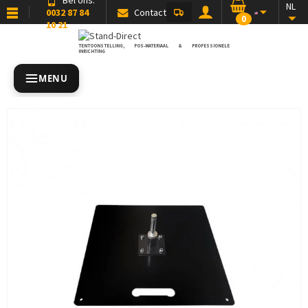
NL
0032 87 84
Contact
0
10 21
TENTOONSTELLING, POS-MATERIAAL & PROFESSIONELE
INRICHTING
MENU