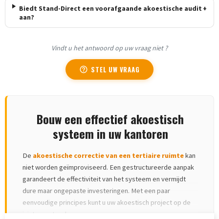
Biedt Stand-Direct een voorafgaande akoestische audit
+
aan?
Vindt u het antwoord op uw vraag niet ?
STEL UW VRAAG
help_outline
Bouw een effectief akoestisch
systeem in uw kantoren
De
akoestische correctie van een tertiaire ruimte
kan
niet worden geïmproviseerd. Een gestructureerde aanpak
garandeert de effectiviteit van het systeem en vermijdt
dure maar ongepaste investeringen. Met een paar
eenvoudige principes kunt u uw akoestisch project op de
juiste maat maken.