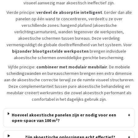
visueel aanwezig maar akoestisch ineffectief zijn.
Vierde principe:
verdeel de absorptie intelligent
. Eerder dan alle
panelen op één wand te concentreren, verdeelt u ze over
verschillende zones: hangend plafond (akoestische
verlichtingsarmaturen), wanden tegenover de werkposten,
akoestische schermen tussen bureaus. Deze verdeling
vermenigvuldigt de globale doeltreffendheid van het systeem. Voor
bijzonder blootgestelde werkposten
brengen individuele
akoestische schermen onmiddellijke gerichte bescherming.
Vijfde principe:
combineer met modulair meubilair
. De
mobiele
scheidingswanden
en bureauschermen brengen een extra dimensie
aan de akoestische correctie terwijl ze de ruimte visueel structureren.
Deze complementariteit tussen pure akoestische behandeling en
meubilair creëert werkruimtes die zowel akoestisch performant als
comfortabel in het dagelijks gebruik zijn.
Hoeveel akoestische panelen zijn er nodig voor een
+
open-space van 100 m²?
Zijn akoestische oplossingen echt effectief?
+