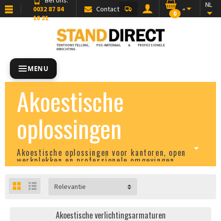
NL
0032 87 84
Contact
0
10 21
TENTOONSTELLING, POS-MATERIAAL & PROFESSIONELE
INRICHTING
MENU
Akoestische
oplossingen
Akoestische oplossingen voor kantoren, open
werkplekken en professionele omgevingen
Relevantie
Akoestische verlichtingsarmaturen