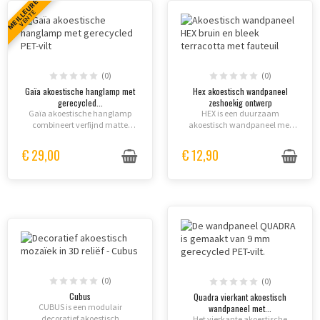
MEILLEURE
VENTE
(0)
(0)
Gaïa akoestische hanglamp met
Hex akoestisch wandpaneel
gerecycled...
zeshoekig ontwerp
Gaïa akoestische hanglamp
HEX is een duurzaam
combineert verfijnd matte
akoestisch wandpaneel met
design met effectieve
zeshoekig ontwerp, gerecycled
geluidsisolatie dankzij
PET-vilt en klasse A
€ 29,00
€ 12,90
gerecycled PET-vilt, ideaal voor
geluidsabsorptie voor
moderne open-plan kantoren
esthetisch verantwoorde
en creative spaces.
interieurontwerpen.
(0)
(0)
Cubus
Quadra vierkant akoestisch
CUBUS is een modulair
wandpaneel met...
decoratief akoestisch
Het vierkante akoestische