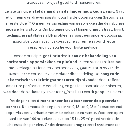
akoestisch project goed te dimensioneren.
Eerste principe:
stel de aard van de hinder nauwkeurig vast
. Gaat
het om een overdreven nagalm door harde oppervlakken (beton, glas,
minerale vloer)? Om een verspreiding van gesprekken die de naburige
medewerkers stoort? Om buitengeluid dat binnendringt (straat, buurt,
technische installaties)? Elk probleem vraagt een andere oplossing:
absorptie voor nagalm, akoestische schermen voor directe
verspreiding, isolatie voor buitengeluiden.
Tweede principe:
geef prioriteit aan de behandeling van
horizontale oppervlakken en plafond
. In een standaard kantoor
met verlaagd plafond en vloerbedekking gaat 60 tot 70% van de
akoestische correctie via de plafondbehandeling. De
hangende
akoestische verlichtingsarmaturen
zijn bijzonder doeltreffend
omdat ze performante verlichting en geluidsabsorptie combineren,
waardoor de verhouding investering/resultaat wordt geoptimaliseerd.
Derde principe:
dimensioneer het absorberende oppervlak
correct
. De empirische regel: voorzie 0,15 tot 0,25 m² absorberend
oppervlak per vierkante meter te behandelen ruimte. Voor een open
kantoor van 100 m² rekent u dus op 15 tot 25 m² goed verdeelde
akoestische panelen. Onderdimensionering creëert systemen die