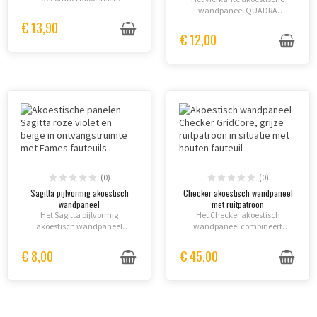
wandpaneel met 3D-reliëf,
wandpaneel QUADRA
duurzaam PET-vilt en Klasse A
combineert geluidabsorptie
€ 13,90
geluidsabsorptie voor kantoren
met modulair design voor
€ 12,00
en ontmoetingsruimten.
optimaal akoestisch comfort.
Gemaakt van gerecycled PET-
vilt, eenvoudig aan te...
(0)
(0)
Sagitta pijlvormig akoestisch
Checker akoestisch wandpaneel
wandpaneel
met ruitpatroon
Het Sagitta pijlvormig
Het Checker akoestisch
akoestisch wandpaneel
wandpaneel combineert
combineert een dynamische
geometrisch ruitpatroon met
pijlvorm met gerecycled PET-
gerecycled PET-vilt voor
€ 8,00
€ 45,00
vilt. Modulair en grafisch, het
effectieve geluidsbeheersing.
structureert muren en verbetert
Eenvoudig te installeren en
de...
aanpasbaar, het...