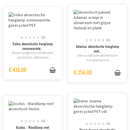
(0)
(0)
Solea akoestische hanglamp
Adamas akoestische hanglamp
zonnewarmte...
met...
Deze hanglamp combineert
Een sculptuale akoestische
zacht licht, effectieve
hanglamp met
akoestische absorptie en
diamantgeometrie in
ecoverantwoord ontwerp in
€ 416,00
gerecycled PET-vilt. Klasse A
€ 356,00
gerecycled PET-vilt, met
geluidsabsorptie, verfijnde
eenvoudige installatie en
verlichting en tien kleuropties
elegante afwerkingen voor...
voor moderne interieurs.
(0)
(0)
Acutus - Wandlamp met
Dame Jeanne akoestische