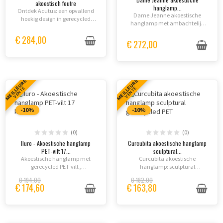
akoestisch feutre
hanglamp...
Ontdek Acutus: een opvallend
Dame Jeanne akoestische
hoekig design in gerecycled
hanglamp met ambachtelijk
PET-vilt met optimale
design en gerecycled PET-vilt -
verlichting en akoestische
€ 284,00
een duurzame
€ 272,00
verbetering voor moderne
verlichtingsoplossing die stijl en
kantoren en interieurs.
superior geluidabsorptie
combineert.
MEILLEURE
MEILLEURE
VENTE
VENTE
-10%
-10%
(0)
(0)
Iluro - Akoestische hanglamp
Curcubita akoestische hanglamp
PET-vilt 17...
sculptural...
Akoestische hanglamp met
Curcubita akoestische
gerecycled PET-vilt ,
hanglamp: sculptural
beschikbaar in 17 kleuren,
gerecycled PET-design in 10
€ 194,00
€ 182,00
combineert architectonische
kleuren. Klasse A-absorptie,
€ 174,60
€ 163,80
elegantie, zacht licht en
geïntegreerde verlichting, laag
ecologische
COV, B-s2,d0
verantwoordelijkheid dankzij
brandgecertificeerd.
het...
Duurzaam...