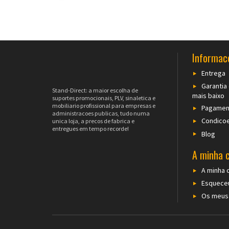
Informac
Entrega
Garantia
Stand-Direct: a maior escolha de
mais baixo
suportes promocionais, PLV, sinaletica e
mobiliario profissional para empresas e
Pagamen
administracoes publicas, tudo numa
Condicoe
unica loja, a precos de fabrica e
entregues em tempo recorde!
Blog
A minha 
A minha 
Esqueceu
Os meus