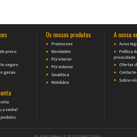
oes
Os nossos produtos
A nossa 
Promocoes
Aviso leg
 de preco
Novidades
Política d
privacidade
PLV interior
to seguro
Ofertas 
PLV exterior
s gerais
Contacte
Sinalética
Sobre nó
Mobiliário
conta
conta
 a senha?
 pedidos
PLATAFORMAS E REDES PARCEIRAS