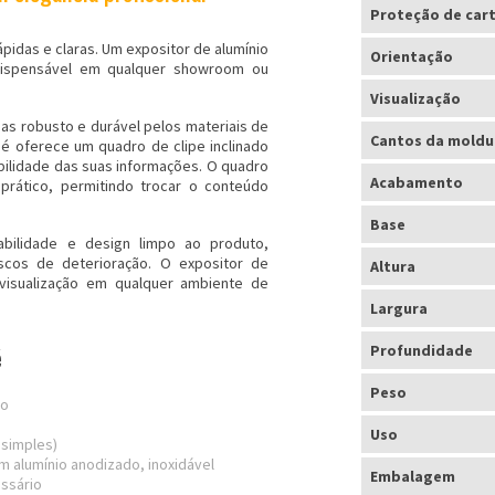
Proteção de car
pidas e claras. Um expositor de alumínio
Orientação
spensável em qualquer showroom ou
Visualização
mas robusto e durável pelos materiais de
Cantos da moldu
iné oferece um quadro de clipe inclinado
ibilidade das suas informações. O quadro
Acabamento
rático, permitindo trocar o conteúdo
Base
bilidade e design limpo ao produto,
scos de deterioração. O expositor de
Altura
r visualização em qualquer ambiente de
Largura
Profundidade
é
Peso
do
Uso
simples)
em alumínio anodizado, inoxidável
Embalagem
ssário