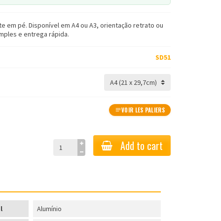
te em pé. Disponível em A4 ou A3, orientação retrato ou
imples e entrega rápida.
SD51
VOIR LES PALIERS
Add to cart
l
Alumínio