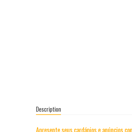
Description
Apresente seus cardápios e anúncios com