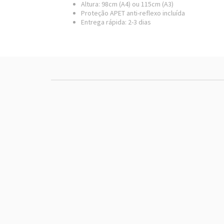
Altura: 98cm (A4) ou 115cm (A3)
Proteção APET anti-reflexo incluída
Entrega rápida: 2-3 dias