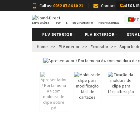
Call us:
0032 87 84 10 21
Contact
SEGUIR
PT
EXPOSIÇÕES, PLV E EQUIPAMENTO PROFISSIONAL
PLV INTERIOR
PLV EXTERIOR
SINA
Home
PLV interior
Expositor
Suporte de