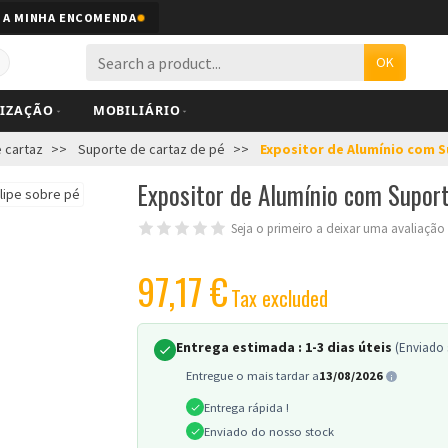
 A MINHA ENCOMENDA
OK
LIZAÇÃO
MOBILIÁRIO
 cartaz
Suporte de cartaz de pé
Expositor de Alumínio com 
Expositor de Alumínio com Supor
Seja o primeiro a deixar uma avaliação
97,17 €
Tax excluded
Entrega estimada :
1-3 dias úteis
(Enviado 
Entregue o mais tardar a
13/08/2026
Entrega rápida !
Enviado do nosso stock