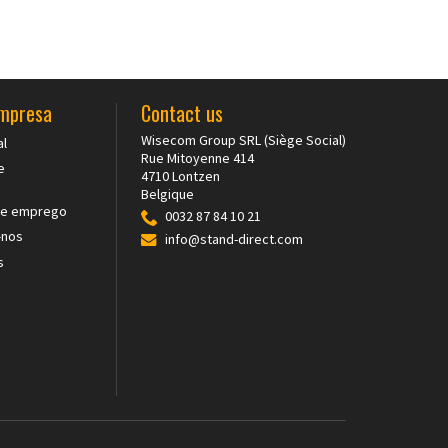
empresa
Contact us
Wisecom Group SRL (Siège Social)
al
Rue Mitoyenne 414
e
4710 Lontzen
Belgique
de emprego
0032 87 84 10 21
-nos
info@stand-direct.com
s