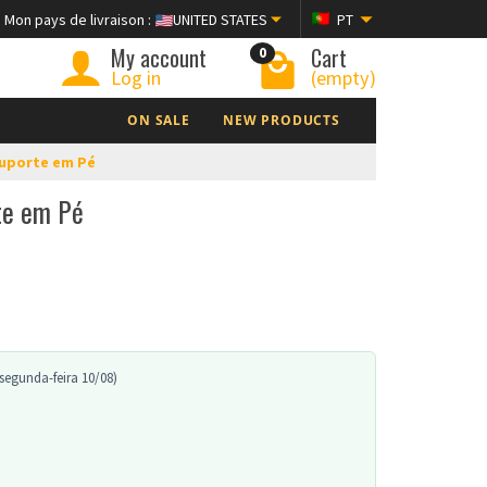
Mon pays de livraison :
UNITED STATES
PT
My account
Cart
0
Log in
(empty)
ON SALE
NEW PRODUCTS
Suporte em Pé
te em Pé
segunda-feira 10/08)