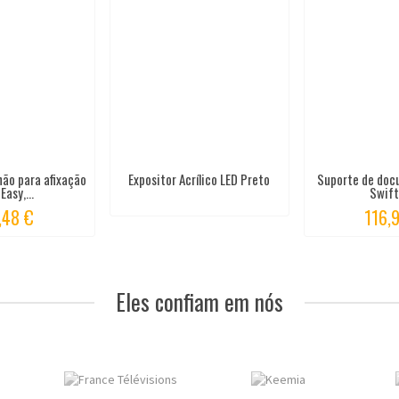
hão para afixação
Expositor Acrílico LED Preto
Suporte de doc
Easy,...
Swift 
,48 €
116,
Eles confiam em nós