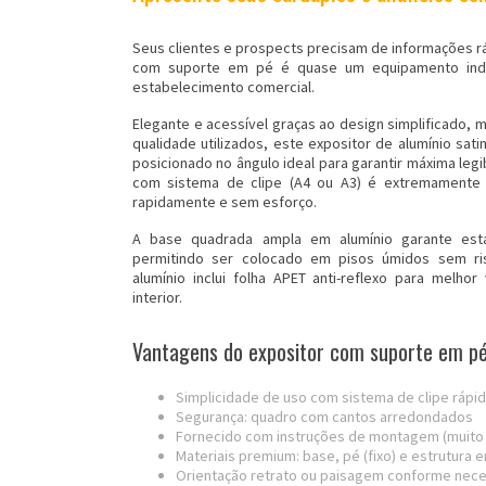
Seus clientes e prospects precisam de informações rá
com
suporte
em pé é quase um equipamento indi
estabelecimento comercial.
Elegante e acessível graças ao design simplificado, 
qualidade utilizados, este expositor de alumínio sat
posicionado no ângulo ideal para garantir máxima leg
com sistema de clipe (A4 ou A3) é extremamente p
rapidamente e sem esforço.
A base quadrada ampla em alumínio garante esta
permitindo ser colocado em pisos úmidos sem ri
alumínio inclui folha APET anti-reflexo para melho
interior.
Vantagens do expositor com suporte em p
Simplicidade de uso com sistema de clipe rápi
Segurança: quadro com cantos arredondados
Fornecido com instruções de montagem (muito 
Materiais premium: base, pé (fixo) e estrutura 
Orientação retrato ou paisagem conforme nece