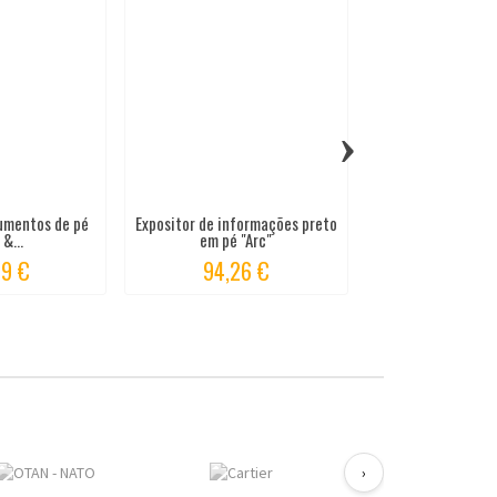
›
umentos de pé
Expositor de informações preto
Expositor de ca
&...
em pé "Arc"
suporte cur
99 €
94,26 €
153,0
›