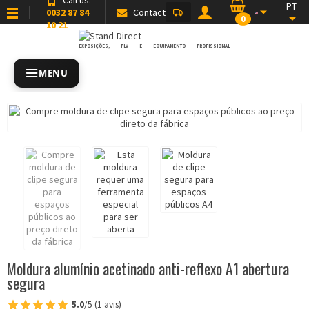
PT
0032 87 84
Contact
0
10 21
EXPOSIÇÕES, PLV E EQUIPAMENTO PROFISSIONAL
MENU
Moldura alumínio acetinado anti-reflexo A1 abertura
segura
5.0
/5 (1 avis)