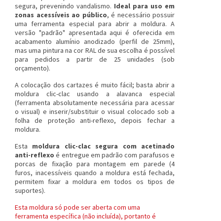
segura, prevenindo vandalismo.
Ideal para uso em
zonas acessíveis ao público
, é necessário possuir
uma ferramenta especial para abrir a moldura. A
versão "padrão" apresentada aqui é oferecida em
acabamento alumínio anodizado (perfil de 25mm),
mas uma pintura na cor RAL de sua escolha é possível
para pedidos a partir de 25 unidades (sob
orçamento).
A colocação dos cartazes é muito fácil; basta abrir a
moldura clic-clac usando a alavanca especial
(ferramenta absolutamente necessária para acessar
o visual) e inserir/substituir o visual colocado sob a
folha de proteção anti-reflexo, depois fechar a
moldura.
Esta
moldura clic-clac segura com acetinado
anti-reflexo
é entregue em padrão com parafusos e
porcas de fixação para montagem em parede (4
furos, inacessíveis quando a moldura está fechada,
permitem fixar a moldura em todos os tipos de
suportes).
Esta moldura só pode ser aberta com uma
ferramenta específica (não incluída), portanto é