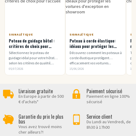
SIGNALÉTIQUE
SIGNALÉTIQUE
SI
Poteau de guidage hôtel :
Poteau à corde élastique:
Pot
critères de choix pour
idéaux pour protéger les
mod
l'accueil
voitures d'exception en
év
Sélectionnez le poteau de
Découvrez comment les poteaux à
Tro
showroom
guidage idéal pour votre hôtel
corde élastique protègent
pou
selon les critères de qualité,...
efficacement vos voitures...
com
05/07/2026
15/06/2026
15/
Livraison gratuite
Paiement sécurisé
En Europe à partir de 500
Paiement en ligne 100%
€ d'achats*
sécurisé
Garantie du prix le plus
Service client
bas
Du Lundi au Vendredi, de
Vous avez trouvé moins
8h30 à 17h00
cher ailleurs?!