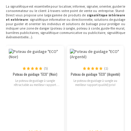
La signalétique est essentielle pour localiser, informer, signaler, orienter, guider le
consommateur ou le client à travers votre point de vente ou entreprise. Stand-
Direct vous propose une large gamme de produits de
signalétique intérieure
et extérieure
: signalétique informative ou directionnelle, solutions de guidage
pour guider et orienter les individus et solutions de balisage pour protéger ou
indiquer une zone de danger (poteau à sangle, poteau à corde, guide-file mural,
barrières publicitaires, signalétique communicative ou publicitaire, signalétique
événementielle...).
(5)
(1)
Poteau de guidage "ECO" (Noir)
Poteau de guidage "ECO" (Argenté)
P
Le poteau de guidage à sangle
Le poteau de guidage à sangle au
rétractable au meilleur rapport
meilleur rapport qualité/prix!
qualité/prix!