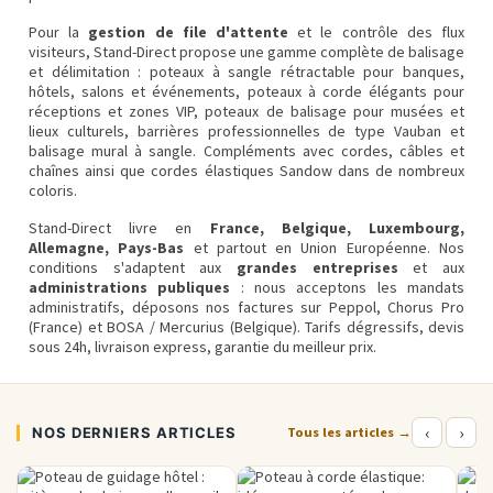
Pour la
gestion de file d'attente
et le contrôle des flux
visiteurs, Stand-Direct propose une gamme complète de
balisage
et délimitation
:
poteaux à sangle rétractable
pour banques,
hôtels, salons et événements,
poteaux à corde
élégants pour
réceptions et zones VIP,
poteaux de balisage pour musées
et
lieux culturels,
barrières professionnelles
de type Vauban et
balisage mural à sangle
. Compléments avec
cordes, câbles et
chaînes
ainsi que
cordes élastiques Sandow
dans de nombreux
coloris.
Stand-Direct livre en
France, Belgique, Luxembourg,
Allemagne, Pays-Bas
et partout en Union Européenne. Nos
conditions s'adaptent aux
grandes entreprises
et aux
administrations publiques
: nous acceptons les
mandats
administratifs
, déposons nos factures sur
Peppol
,
Chorus Pro
(France) et
BOSA / Mercurius
(Belgique). Tarifs dégressifs, devis
sous 24h, livraison express,
garantie du meilleur prix
.
‹
›
NOS DERNIERS ARTICLES
Tous les articles →