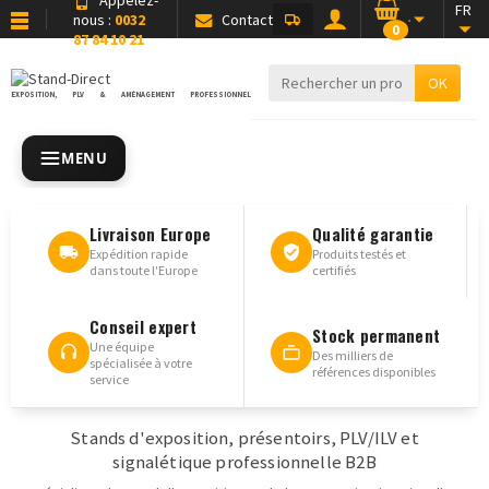
FR
nous :
0032
Contact
0
87 84 10 21
OK
EXPOSITION, PLV & AMÉNAGEMENT PROFESSIONNEL
MENU
Livraison Europe
Qualité garantie
Expédition rapide
Produits testés et
dans toute l'Europe
certifiés
Conseil expert
Stock permanent
Une équipe
Des milliers de
spécialisée à votre
références disponibles
service
Stands d'exposition, présentoirs, PLV/ILV et
signalétique professionnelle B2B