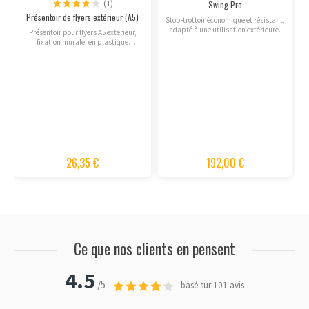
(1)
Swing Pro
Présentoir de flyers extérieur (A5)
Stop-trottoir économique et résistant,
adapté à une utilisation extérieure.
Présentoir pour flyers A5 extérieur,
fixation murale, en plastique
transparent.
26,35 €
192,00 €
Ce que nos clients en pensent
4.5
/5
basé sur 101 avis