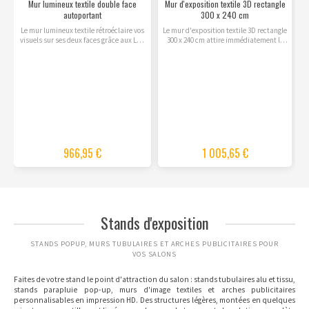
Mur lumineux textile double face
Mur d'exposition textile 3D rectangle
autoportant
300 x 240 cm
Le mur lumineux textile rétroéclaire vos
Le mur d'exposition textile 3D rectangle
visuels sur ses deux faces grâce aux LED
300 x 240 cm attire immédiatement le
intégrées à...
regard grâce à sa...
966,95 €
1 005,65 €
Stands d'exposition
STANDS POPUP, MURS TUBULAIRES ET ARCHES PUBLICITAIRES POUR
VOS SALONS
Faites de votre stand le point d'attraction du salon :
stands tubulaires alu et tissu
,
stands parapluie pop-up
, murs d'image textiles et
arches publicitaires
personnalisables en impression HD. Des structures légères, montées en quelques