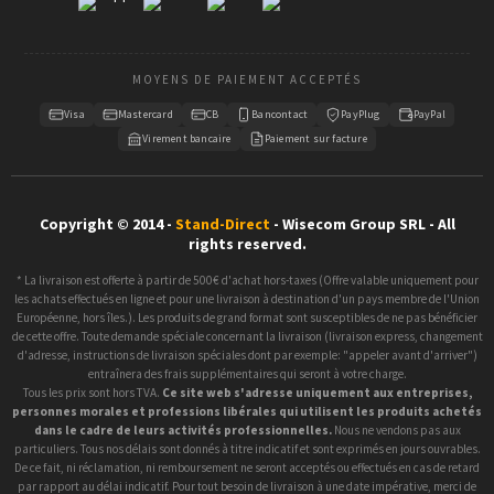
MOYENS DE PAIEMENT ACCEPTÉS
Visa
Mastercard
CB
Bancontact
PayPlug
PayPal
Virement bancaire
Paiement sur facture
Copyright © 2014 -
Stand-Direct
- Wisecom Group SRL - All
rights reserved.
* La livraison est offerte à partir de 500€ d'achat hors-taxes (Offre valable uniquement pour
les achats effectués en ligne et pour une livraison à destination d'un pays membre de l'Union
Européenne, hors îles.). Les produits de grand format sont susceptibles de ne pas bénéficier
de cette offre. Toute demande spéciale concernant la livraison (livraison express, changement
d'adresse, instructions de livraison spéciales dont par exemple: "appeler avant d'arriver")
entraînera des frais supplémentaires qui seront à votre charge.
Tous les prix sont hors TVA.
Ce site web s'adresse uniquement aux entreprises,
personnes morales et professions libérales qui utilisent les produits achetés
dans le cadre de leurs activités professionnelles.
Nous ne vendons pas aux
particuliers. Tous nos délais sont donnés à titre indicatif et sont exprimés en jours ouvrables.
De ce fait, ni réclamation, ni remboursement ne seront acceptés ou effectués en cas de retard
par rapport au délai indicatif. Pour tout besoin de livraison à une date impérative, merci de