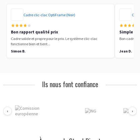
Cadre clic-clac OptiFrame (Noir)
Cadre
Bon rapport qualité prix
Simple a u
Cadre solide et propre pour le prix. Le système clic-clac
Bon cadre alu,
fonctionne bien et tient...
Simon B.
Jean D.
Ils nous font confiance
‹
›