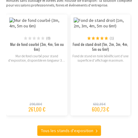
minutes sans outillage et livrées avec housse de transport : la solution complète
pour vos salons professionnels, foires et événements d'entreprise.
(0)
(1)
Mur de fond courbé (3m, 4m, 5m ou
Fond de stand droit (1m, 2m, 3m, 4m,
6m)
5m ou 6m!)
Mur de fond courbé pour stand
Fond de stand en toile bénéficiant d'une
d'exposition, disponible en longueur 3m,
superficie d'affichage maximum.
4m, 5m ou 6m!
290,00 €
632,35 €
261,00 €
600,73 €
Tous les stands d'exposition