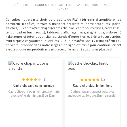
PRÉSENTOIRS, CADRES CLIC-CLAC ET DISPLAYS POUR VOS POINTS DE
VENTE
Consultez notre vaste choix de produits de
PLV intérieure
disponible en de
nombreux modèles, formats & finitions: présentoirs (porte-brochures, porte-
affiches,...), cadres d'affichages (cadres clic-clac, cadre pour vitrines, cadres tissu
tendu, cadres lumineux,...), tableaux d'affichage (liège, magnétique, ardoise,...)
kakémonos et totems publicitaires, stands d'exposition et éléments suspendus,
mini displays et goodies publicitaires,... Tout le matériel de PLV (Publicité sur lieu
de vente) proposé dans notre magasin en ligne est mis à jour continuellement
avec les nouveaux produits mis en place sur le marché aux prix les plus bas!
(1)
(1)
Cadre clippant, coins arrondis
Cadre clic-clac, finition bois
Cadre clippant pour nombreux formats
Cadre clippant, aspect bois, avec
avec profilé aluminium 25 ou 32mm.
angles droits. Bordure 25mm en onglet.