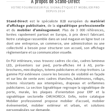
À propos de Stand-Direct
VOTRE FOURNISSEUR PLV, SIGNALÉTIQUE ET MOBILIER PRO
DEPUIS 2014
Stand-Direct
est le spécialiste B2B européen du
matériel
d'affichage publicitaire
, de la
signalétique professionnelle
et du
mobilier d'aménagement
. Plus de 3 000 références,
livrées rapidement partout en Europe, à prix direct fabricant.
Notre catalogue rassemble dans un seul magasin en ligne tout ce
dont une entreprise, un commerce, une administration ou une
collectivité a besoin pour structurer son accueil, son affichage
règlementaire et sa communication visuelle.
En
PLV intérieure
, vous trouvez cadres clic-clac, cadres lumineux
LED, présentoirs sur pied, porte-affiches A4 à A0, porte-
brochures, mini-displays, totems publicitaires et stop-trottoirs. La
gamme
PLV extérieure
couvre les besoins de visibilité en façade
et sur lieu de vente avec cadres étanches, kakémonos, rollups,
totems résistants aux intempéries, drapeaux et oriflammes
publicitaires. La section
Signalétique
regroupe la signalétique de
porte, murale, les plaques d'orientation pour ERP et la
signalétique sectorielle CHR/HORECA. Enfin, notre catalogue
Mobilier professionnel
propose mobilier d'accueil, mobilier
événementiel, mobilier extérieur et urbain, et solutions
personnalisées sur demande.