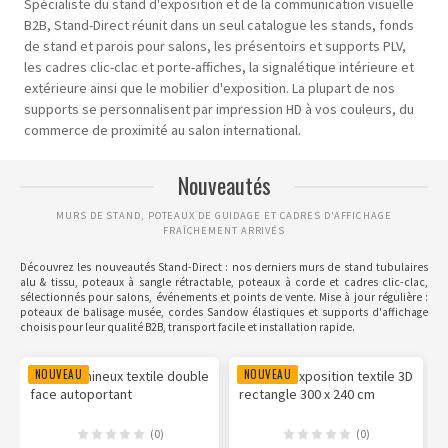
Spécialiste du stand d'exposition et de la communication visuelle
B2B, Stand-Direct réunit dans un seul catalogue les stands, fonds
de stand et parois pour salons, les présentoirs et supports PLV,
les cadres clic-clac et porte-affiches, la signalétique intérieure et
extérieure ainsi que le mobilier d'exposition. La plupart de nos
supports se personnalisent par impression HD à vos couleurs, du
commerce de proximité au salon international.
Nouveautés
MURS DE STAND, POTEAUX DE GUIDAGE ET CADRES D'AFFICHAGE
FRAÎCHEMENT ARRIVÉS
Découvrez les nouveautés Stand-Direct : nos derniers
murs de stand tubulaires
alu & tissu
,
poteaux à sangle rétractable
,
poteaux à corde
et
cadres clic-clac
,
sélectionnés pour salons, événements et points de vente. Mise à jour régulière :
poteaux de balisage musée
,
cordes Sandow élastiques
et supports d'affichage
choisis pour leur qualité B2B, transport facile et installation rapide.
NOUVEAU
NOUVEAU
(0)
(0)