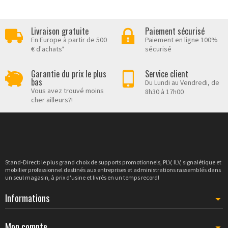
Livraison gratuite
Paiement sécurisé
En Europe à partir de 500
Paiement en ligne 100%
€ d'achats*
sécurisé
Garantie du prix le plus
Service client
bas
Du Lundi au Vendredi, de
Vous avez trouvé moins
8h30 à 17h00
cher ailleurs?!
Stand-Direct: le plus grand choix de supports promotionnels, PLV, ILV, signalétique et
mobilier professionnel destinés aux entreprises et administrations rassemblés dans
un seul magasin, à prix d'usine et livrés en un temps record!
Informations
Mon compte