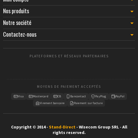
Nos produits
Notre société
Contactez-nous
PLATEFORMES ET RÉSEAUX PARTENAIRES
MOYENS DE PAIEMENT ACCEPTÉS
Visa
Mastercard
CB
Bancontact
PayPlug
PayPal
Virement bancaire
Paiement sur facture
Copyright © 2014 -
Stand-Direct
- Wisecom Group SRL - All
rights reserved.