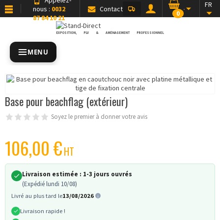
FR
nous :
0032
Contact
0
87 84 10 21
EXPOSITION, PLV & AMÉNAGEMENT PROFESSIONNEL
MENU
Base pour beachflag (extérieur)
Soyez le premier à donner votre avis
106,00 €
HT
Livraison estimée :
1-3 jours ouvrés
(Expédié lundi 10/08)
Livré au plus tard le
13/08/2026
Livraison rapide !