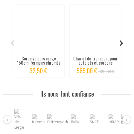
‹
›
Corde velours rouge
Chariot de transport pour
Po
150cm, fermoirs chromés
potelets et cordons
32,50 €
565,00 €
629,64 €
Ils nous font confiance
‹
›