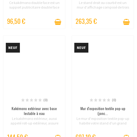
Ce kakémono double face est un
Le stand droit ou courbé est un
support publicitaire double face
mur d'affichage composé de trois
conçu pour offrir une visibilité
L-banners reliés offrant une
optimale dans les espaces
configuration droite ou incurvée.
96,50 €
263,35 €
intérieurs. Sa structure en
Léger, rapide à monter et livré avec
aluminium anodisé, sa...
une valise...
NEUF
NEUF
(0)
(0)
Kakémono extérieur avec base
Mur d'exposition textile pop-up
lestable à eau
(jonc...
Le kakémono extérieur, aussi
Le mur d'exposition textile pop-up
appelé roll-up extérieur, assure
habille votre stand d'un grand
une communication efficace en
visuel tendu sans couture, monté
plein air. Sa base à remplir d'eau
en quelques minutes. Fond de
144,50 €
607,10 €
lui apporte une excellente
stand réutilisable pour salons,