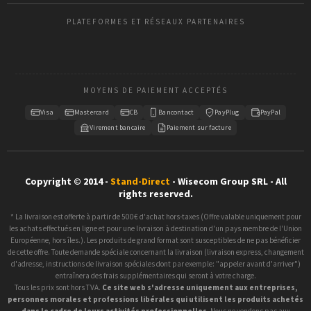
PLATEFORMES ET RÉSEAUX PARTENAIRES
MOYENS DE PAIEMENT ACCEPTÉS
Visa
Mastercard
CB
Bancontact
PayPlug
PayPal
Virement bancaire
Paiement sur facture
Copyright © 2014 -
Stand-Direct
- Wisecom Group SRL - All
rights reserved.
* La livraison est offerte à partir de 500€ d'achat hors-taxes (Offre valable uniquement pour
les achats effectués en ligne et pour une livraison à destination d'un pays membre de l'Union
Européenne, hors îles.). Les produits de grand format sont susceptibles de ne pas bénéficier
de cette offre. Toute demande spéciale concernant la livraison (livraison express, changement
d'adresse, instructions de livraison spéciales dont par exemple: "appeler avant d'arriver")
entraînera des frais supplémentaires qui seront à votre charge.
Tous les prix sont hors TVA.
Ce site web s'adresse uniquement aux entreprises,
personnes morales et professions libérales qui utilisent les produits achetés