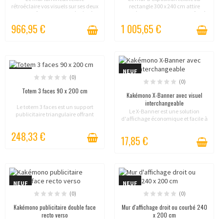
rétroéclaire vos visuels sur ses deux
rectangle 300 x 240 cm attire
faces grâce aux LED intégrées à
immédiatement le regard grâce à
son profil aluminium de 120 mm.
sa forme volumique et à son
966,95 €
1 005,65 €
Autoportant et proposé en quatre
habillage textile imprimé sur
formats, il...
plusieurs faces. Léger,...
NEUF
NEUF
(0)
(0)
Totem 3 faces 90 x 200 cm
Kakémono X-Banner avec visuel
interchangeable
Le totem 3 faces est un support
Le X-Banner est une solution
publicitaire triangulaire offrant
d'affichage économique et facile à
une visibilité à 360°. Léger, rapide à
transporter. Léger, rapide à
monter et livré avec une valise de
248,33 €
installer et doté d'un visuel
transport, il constitue une...
17,85 €
interchangeable, il convient
parfaitement aux salons,...
NEUF
NEUF
(0)
(0)
Kakémono publicitaire double face
Mur d'affichage droit ou courbé 240
recto verso
x 200 cm