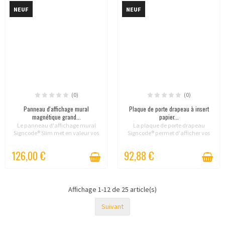
NEUF
NEUF
(0)
(0)
Panneau d'affichage mural
Plaque de porte drapeau à insert
magnétique grand...
papier...
Le panneau d'affichage mural
La plaque de porte drapeau
Signcode® Slim met en valeur vos
Signcode® permet d'afficher vos
informations grand format grâce à
informations des deux côtés tout
son cadre en aluminium équipé
en facilitant le remplacement des
126,00 €
92,88 €
de bandes magnétiques intégrées.
inserts papier. Une solution idéale
Disponible en...
pour les...
Affichage 1-12 de 25 article(s)
Suivant