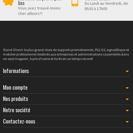
bas
Du Lundi au Vendredi, de
Vous avez trouvé moins
8h30 à 17h00
cher ailleurs?!
Drapeau de table publicitaire
18,00 €
Cadre clic-clac, finition bois
23,50 €
Stand-Direct: le plus grand choix de supports promotionnels, PLV, ILV, signalétique et
mobilier professionnel destinés aux entreprises et administrations rassemblés dans
un seul magasin, à prix d'usine et livrés en un temps record!
Tendeur d'affiche à suspendre
8,78 €
Informations
Mon compte
Nos produits
Notre société
Contactez-nous