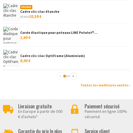
PROMO
Cadre clic-clac étanche
20,58 €
21,66 €
Corde élastique pour poteaux LINE Potelet®...
1,60 €
Cadre clic-clac OptiFrame (Aluminium)
8,00 €
Cadre clippant, coins arrondis
8,68 €
Toutes les meilleures ventes ›
Présentoir de table (plexiglas)
Livraison gratuite
Paiement sécurisé
12,00 €
En Europe à partir de 500
Paiement en ligne 100%
€ d'achats*
sécurisé
Cadre clippant aluminium
Garantie du prix le plus
Service client
8,68 €