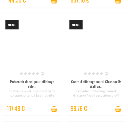
stabilité, tout en...
showrooms et...
NEUF
NEUF
(0)
(0)
Présentoir de sol pour affichage
Cadre d'affichage mural Glassnox®
Velo...
Wall en...
Le Velo Easy est un présentoir de
Le cadre d'affichage mural
sol autoportant à la silhouette
Glassnox® Wall associe un profil
courbe, disponible en noir ou en
extra-plat en acier inoxydable
blanc. Livré sans cadre, il reçoit les
brossé à une façade en plexiglas
117,48 €
98,76 €
cadres d'information de votre
transparent. La feuille se remplace
choix,...
en poussant...