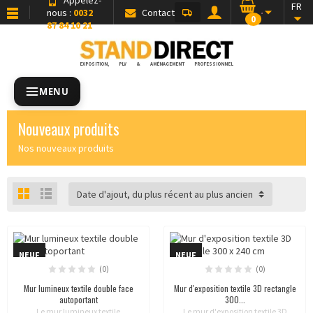
FR
nous :
0032
Contact
0
87 84 10 21
EXPOSITION, PLV & AMÉNAGEMENT PROFESSIONNEL
MENU
Nouveaux produits
Nos nouveaux produits
Date d'ajout, du plus récent au plus ancien
NEUF
NEUF
(0)
(0)
Mur lumineux textile double face
Mur d'exposition textile 3D rectangle
autoportant
300...
Le mur lumineux textile
Le mur d'exposition textile 3D