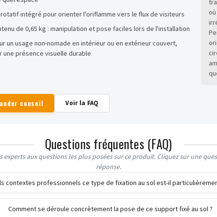
tr
où
otatif intégré pour orienter l'oriflamme vers le flux de visiteurs
ir
tenu de 0,65 kg : manipulation et pose faciles lors de l'installation
Pe
or
r un usage non-nomade en intérieur ou en extérieur couvert,
cir
r une présence visuelle durable
am
qu
ander conseil
Voir la FAQ
Questions fréquentes (FAQ)
 experts aux questions les plus posées sur ce produit. Cliquez sur une quest
réponse.
s contextes professionnels ce type de fixation au sol est-il particulièreme
Comment se déroule concrètement la pose de ce support fixé au sol ?