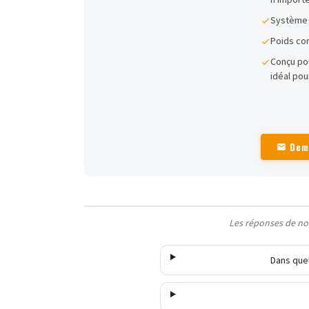
Système r
Poids con
Conçu pou
idéal pou
Dem
Les réponses de nos
Dans quel