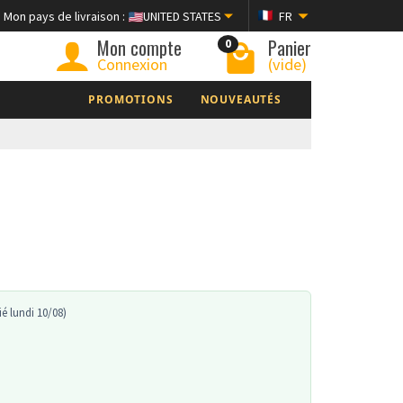
Mon pays de livraison :
UNITED STATES
FR
Mon compte
Panier
0
Connexion
(vide)
PROMOTIONS
NOUVEAUTÉS
é lundi 10/08)