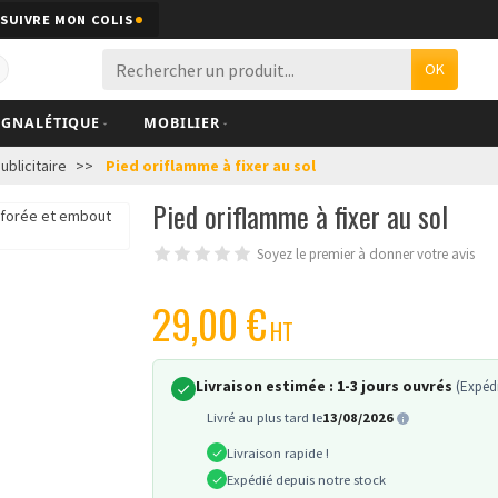
SUIVRE MON COLIS
OK
IGNALÉTIQUE
MOBILIER
blicitaire
Pied oriflamme à fixer au sol
Pied oriflamme à fixer au sol
Soyez le premier à donner votre avis
29,00 €
HT
Livraison estimée :
1-3 jours ouvrés
(Expédi
Livré au plus tard le
13/08/2026
Livraison rapide !
Expédié depuis notre stock