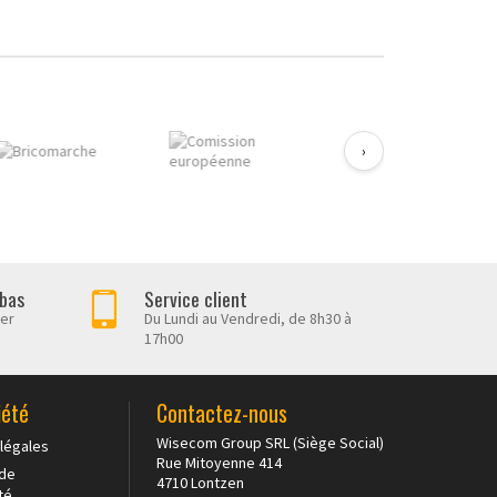
›
 bas
Service client
her
Du Lundi au Vendredi, de 8h30 à
17h00
iété
Contactez-nous
Wisecom Group SRL (Siège Social)
légales
Rue Mitoyenne 414
 de
4710 Lontzen
té