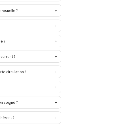
 visuelle ?
+
+
me ?
+
current ?
+
te circulation ?
+
+
on soigné ?
+
ohérent ?
+