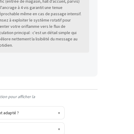
afic (entrée de magasin, hall d'accueil, parvis)
 l'ancrage à 4 vis garantit une tenue
réprochable même en cas de passage intensif.
nsez à exploiter le système rotatif pour
ienter votre oriflamme vers le flux de
culation principal : c'est un détail simple qui
éliore nettement la lisibilité du message au
otidien.
ion pour afficher la
nt adapté ?
+
+