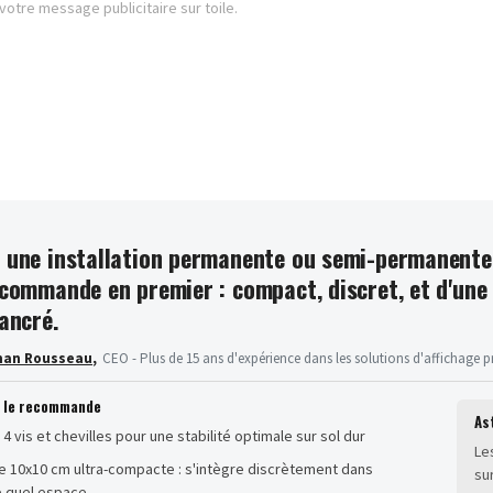
 votre message publicitaire sur toile.
 une installation permanente ou semi-permanente, 
ecommande en premier : compact, discret, et d'une 
 ancré.
han Rousseau
,
CEO - Plus de 15 ans d'expérience dans les solutions d'affichage p
n le recommande
As
à 4 vis et chevilles pour une stabilité optimale sur sol dur
Le
e 10x10 cm ultra-compacte : s'intègre discrètement dans
su
e quel espace