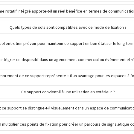
e rotatif intégré apporte-t-il un réel bénéfice en termes de communication
Quels types de sols sont compatibles avec ce mode de fixation ?
uel entretien prévoir pour maintenir ce support en bon état sur le long ter
 intégrer ce dispositif dans un agencement commercial ou événementiel ré
mbrement de ce support représente-t-il un avantage pour les espaces à for
Ce support convient-il à une utilisation en extérieur ?
ce support se distingue-t-il visuellement dans un espace de communicati
 multiplier ces points de fixation pour créer un parcours de signalétique c