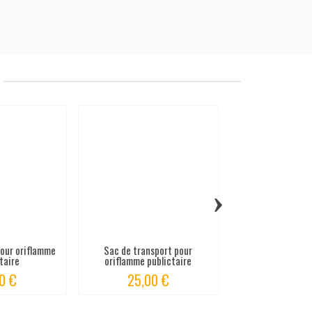
›
pour oriflamme
Sac de transport pour
Pied en croix po
itaire
oriflamme publictaire
publicit
0 €
25,00 €
60,00