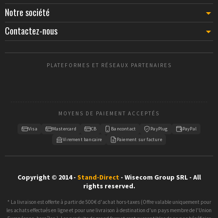
Notre société
Contactez-nous
PLATEFORMES ET RÉSEAUX PARTENAIRES
MOYENS DE PAIEMENT ACCEPTÉS
Visa
Mastercard
CB
Bancontact
PayPlug
PayPal
Virement bancaire
Paiement sur facture
Copyright © 2014 -
Stand-Direct
- Wisecom Group SRL - All
rights reserved.
* La livraison est offerte à partir de 500€ d'achat hors-taxes (Offre valable uniquement pour
les achats effectués en ligne et pour une livraison à destination d'un pays membre de l'Union