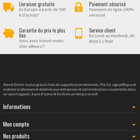
Livraison gratuite
Paiement sécurisé
En Europe à partir de 500
Paiement en ligne 100%
€ d'achats*
sécurisé
Garantie du prix le plus
Service client
bas
Du Lundi au Vendredi, de
Vous avez trouvé moins
8h30 à 17h00
cher ailleurs?!
Stand-Direct: le plus grand choix de supports promotionnels, PLV, ILV, signalétique et
mobilier professionnel destinés aux entreprises et administrations rassemblés dans
un seul magasin, à prix d'usine et livrés en un temps record!
Informations
Mon compte
Nos produits