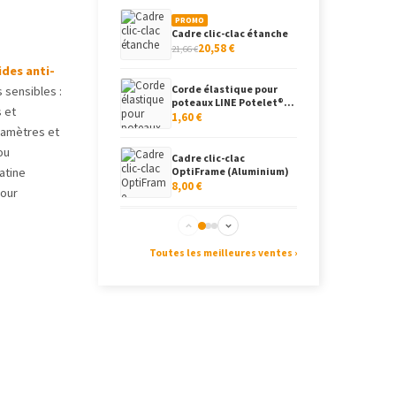
PROMO
Cadre clic-clac étanche
20,58 €
21,66 €
ides anti-
Corde élastique pour
 sensibles :
poteaux LINE Potelet®...
s et
1,60 €
iamètres et
ou
Cadre clic-clac
latine
OptiFrame (Aluminium)
8,00 €
pour
Cadre clippant, coins
arrondis
Toutes les meilleures ventes ›
8,68 €
Présentoir de table
(plexiglas)
12,00 €
Cadre clippant
aluminium
8,68 €