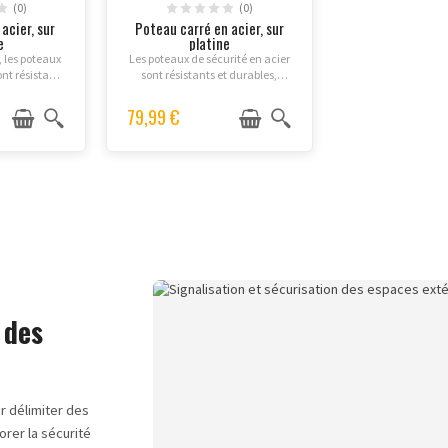
(0)
(0)
acier, sur
Poteau carré en acier, sur
e
platine
, les poteaux
Les poteaux de sécurité en acier
ont résistants
sont résistants et durables,
 utilisés pour
idéaux pour délimiter des voies
de circulation
de circulation et signaliser des
79,99 €
es zones
zones dangereuses. Ils sont
 Ces...
faciles à installer...
 des
r délimiter des
rer la sécurité