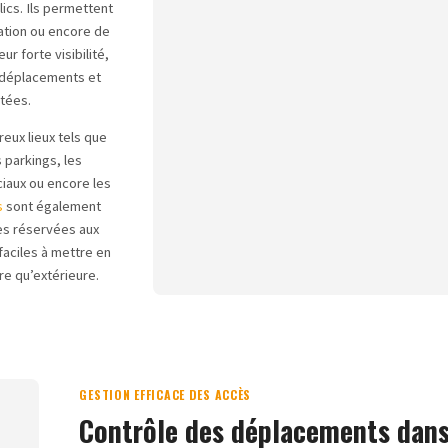
ics. Ils permettent
lation ou encore de
r forte visibilité,
s déplacements et
ntées.
eux lieux tels que
 parkings, les
ciaux ou encore les
s
sont également
ies réservées aux
faciles à mettre en
ure qu’extérieure.
GESTION EFFICACE DES ACCÈS
Contrôle des déplacements dans