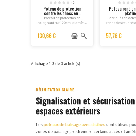
(0)
Poteau de protection
Poteau rond en 
contre les chocs en...
platin
Poteau de protection en
Fabriqués en acier
acier, hauteur 120cm, diamètre
ronds de sécurité s
Ø 7,6 cm, Ø 8,89 cm ou Ø 15,9
et durables, et sont
cm. Acier galvanisé
délimiter les voies 
130,66 €
57,76 €
avec revêtement
et signaliser l
poudré couleur
dangereuses.
jaune/noir. Fixation
par goujons...
Affichage 1-3 de 3 article(s)
DÉLIMITATION CLAIRE
Signalisation et sécurisation
espaces extérieurs
Les
poteaux de balisage avec chaînes
sont utilisés pou
zones de passage, restreindre certains accès et amélio