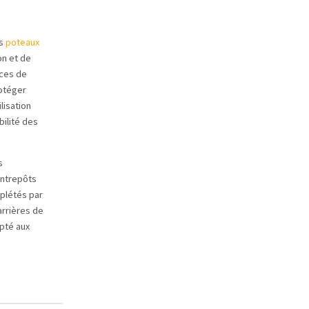
es
poteaux
on et de
aces de
rotéger
lisation
bilité des
s
entrepôts
mplétés par
arrières de
apté aux