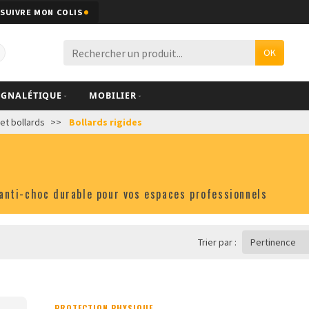
SUIVRE MON COLIS
OK
IGNALÉTIQUE
MOBILIER
et bollards
Bollards rigides
n anti-choc durable pour vos espaces professionnels
Trier par :
Pertinence
PROTECTION PHYSIQUE