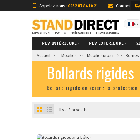
Appelez-nous :
0032 87 84 10 21
Contact
FR
EXPOSITION, PLV & AMÉNAGEMENT PROFESSIONNEL
PLV INTÉRIEURE
PLV EXTÉRIEURE
S
Accueil
Mobilier
Mobilier urbain
Bornes 
Bollards rigides
Bollard rigide en acier : la protectio
Il y a 3 produits.