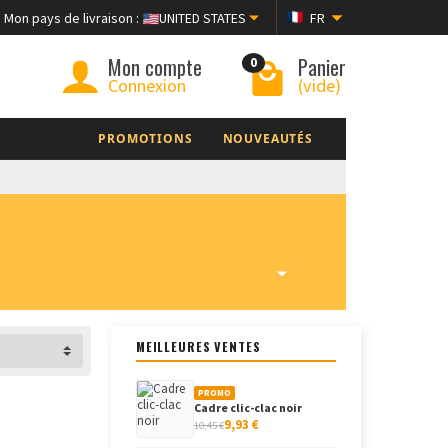
Mon pays de livraison :
UNITED STATES
FR
Mon compte
Panier
0
Connexion
(vide)
PROMOTIONS
NOUVEAUTÉS
MEILLEURES VENTES
PROMO
Cadre clic-clac noir
9,93 €
10,45 €