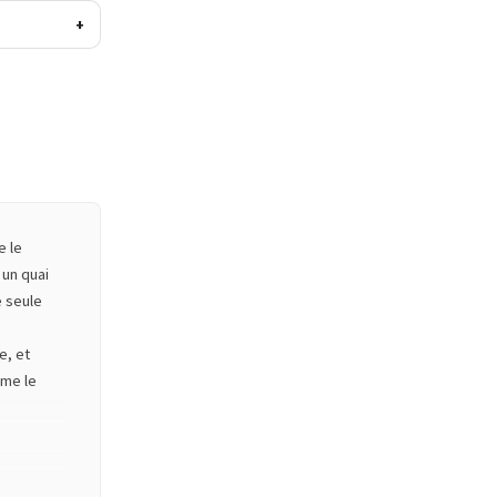
+
e le
 un quai
e seule
e, et
mme le