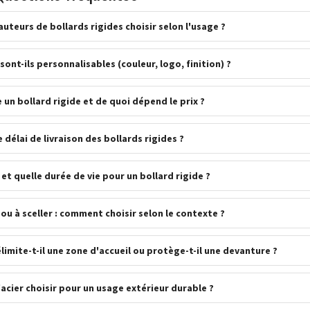
uteurs de bollards rigides choisir selon l'usage ?
sont-ils personnalisables (couleur, logo, finition) ?
un bollard rigide et de quoi dépend le prix ?
e délai de livraison des bollards rigides ?
et quelle durée de vie pour un bollard rigide ?
ou à sceller : comment choisir selon le contexte ?
mite-t-il une zone d'accueil ou protège-t-il une devanture ?
'acier choisir pour un usage extérieur durable ?