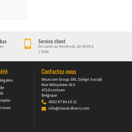
amment
ssage
l'accès
 bas
Service client
her
Du Lundi au Vendredi, de 8h30 à
17h00
n
assage
rs sol
iété
Contactez-nous
 100
Wisecom Group SRL (Siège Social)
légales
Rue Mitoyenne 414
 de
4710 Lontzen
té
Belgique
emploi
0032 87 84 10 21
e
z-nous
info@stand-direct.com
ipé. Un
ant une
chage