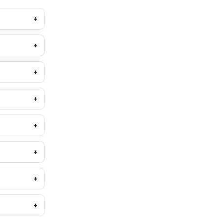
+
+
+
+
+
+
+
+