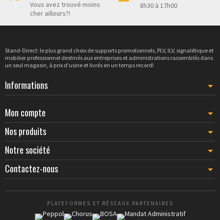
Vous avez trouvé moins
8h30 à 17h00
18,00 €
cher ailleurs?!
Cadre clic-clac, finition bois
23,50 €
Stand-Direct: le plus grand choix de supports promotionnels, PLV, ILV, signalétique et
mobilier professionnel destinés aux entreprises et administrations rassemblés dans
un seul magasin, à prix d'usine et livrés en un temps record!
Tendeur d'affiche à suspendre
Informations
8,78 €
Mon compte
Nos produits
Notre société
Contactez-nous
PLATEFORMES ET RÉSEAUX PARTENAIRES