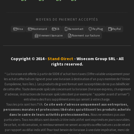
MOYENS DE PAIEMENT ACCEPTÉS
Visa
Mastercard
CB
Bancontact
PayPlug
PayPal
Virement bancaire
Paiement sur facture
Copyright © 2014 -
Stand-Direct
- Wisecom Group SRL - All
rights reserved.
* La livraison est offerte à partir de 500€ d'achat hors-taxes (Offre valable uniquement pour
les achats effectués en ligne et pour une livraison à destination d'un pays membre de l'Union
Européenne, hors îles.). Les produits de grand format sont susceptibles de ne pas bénéficier
de cette offre. Toute demande spéciale concernant la livraison (livraison express, changement
d'adresse, instructions de livraison spéciales dont par exemple: "appeler avant d'arriver")
entraînera des frais supplémentaires qui seront à votre charge.
Tous les prix sont hors TVA.
Ce site web s'adresse uniquement aux entreprises,
personnes morales et professions libérales qui utilisent les produits achetés
dans le cadre de leurs activités professionnelles.
Nous ne vendons pas aux
particuliers. Tous nos délais sont donnés à titre indicatif et sont exprimés en jours ouvrables.
De ce fait, ni réclamation, ni remboursement ne seront acceptés ou effectués en cas de retard
par rapport au délai indicatif. Pour tout besoin de livraison à une date impérative, merci de