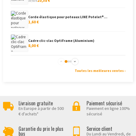
20,58 €
21,66 €
Corde élastique pour poteaux LINE Potelet®...
1,60 €
Cadre clic-clac OptiFrame (Aluminium)
8,00 €
Cadre clippant, coins arrondis
8,68 €
Toutes les meilleures ventes ›
Présentoir de table (plexiglas)
12,00 €
Livraison gratuite
Paiement sécurisé
En Europe à partir de 500
Paiement en ligne 100%
Cadre clippant aluminium
€ d'achats*
sécurisé
8,68 €
Garantie du prix le plus
Service client
bas
Du Lundi au Vendredi, de
Drapeau de table publicitaire