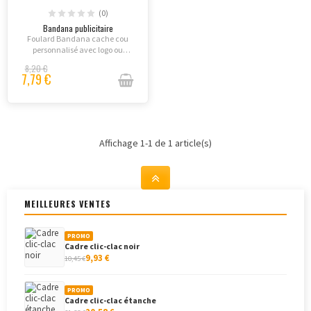
(0)
Bandana publicitaire
Foulard Bandana cache cou
personnalisé avec logo ou
image.
8,20 €
7,79 €
Affichage 1-1 de 1 article(s)
MEILLEURES VENTES
PROMO
Cadre clic-clac noir
9,93 €
10,45 €
PROMO
Cadre clic-clac étanche