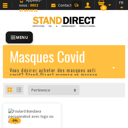
FR
nous :
0032
Contact
0
87 84 10 21
EXPOSITION, PLV & AMÉNAGEMENT PROFESSIONNEL
MENU
Masques Covid
Vous désirez acheter des masques anti
covid? Stand-Direct propose un masque
buccal pour chaque besoin!
Pertinence
-5%