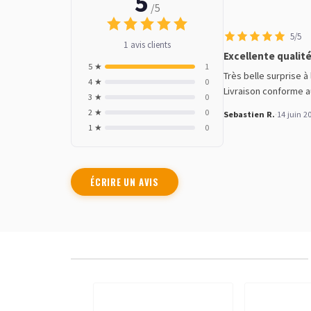
5
/5
5/5
1 avis clients
Excellente qualit
5 ★
1
Très belle surprise à
4 ★
0
Livraison conforme a
3 ★
0
2 ★
0
Sebastien R.
·
14 juin 2
1 ★
0
ÉCRIRE UN AVIS