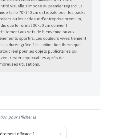
entité visuelle s'impose au premier regard. La
ande taille 70×140 cm est idéale pour les packs
teliers ou les cadeaux d'entreprise premium,
ndis que le format 30×50 cm convient
rfaitement aux sets de bienvenue ou aux
énements sportifs. Les couleurs vives tiennent
ns la durée grâce à la sublimation thermique :
 atout réel pour les objets publicitaires qui
ivent rester impeccables après de
mbreuses utilisations.
ion pour afficher la
ièrement efficace ?
+