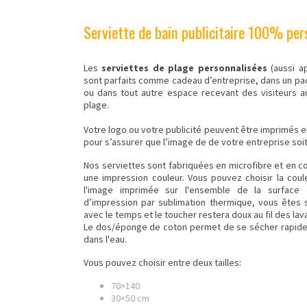
Serviette de bain publicitaire 100% per
Les
serviettes de plage personnalisées
(aussi a
sont parfaits comme cadeau d’entreprise, dans un pack
ou dans tout autre espace recevant des visiteurs a
plage.
Votre logo ou votre publicité peuvent être imprimés e
pour s’assurer que l’image de de votre entreprise soit
Nos serviettes sont fabriquées en microfibre et en co
une impression couleur. Vous pouvez choisir la coule
l'image imprimée sur l'ensemble de la surface
d’impression par sublimation thermique, vous êtes 
avec le temps et le toucher restera doux au fil des lav
Le dos/éponge de coton permet de se sécher rapide
dans l'eau.
Vous pouvez choisir entre deux tailles:
70×140
30×50 cm