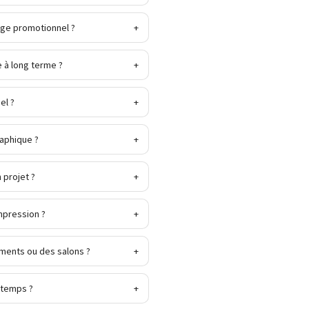
age promotionnel ?
+
 à long terme ?
+
el ?
+
raphique ?
+
 projet ?
+
impression ?
+
ements ou des salons ?
+
 temps ?
+