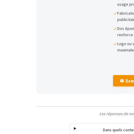
usage pr
Fabricati
publicita
Dos épong
renforce 
Logo ou v
maximale
Dem
Les réponses de nos
Dans quels contex