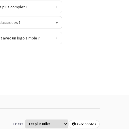
e plus complet ?
+
 classiques ?
+
t avec un logo simple ?
+
Trier :
📷 Avec photos