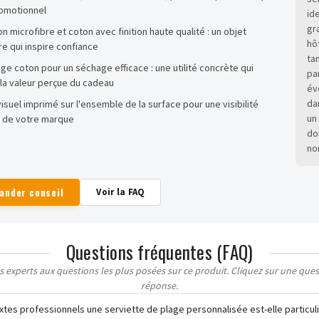
omotionnel
id
gr
on microfibre et coton avec finition haute qualité : un objet
hô
ire qui inspire confiance
ta
e coton pour un séchage efficace : une utilité concrète qui
pa
la valeur perçue du cadeau
év
da
isuel imprimé sur l'ensemble de la surface pour une visibilité
un
 de votre marque
do
no
ander conseil
Voir la FAQ
Questions fréquentes (FAQ)
 experts aux questions les plus posées sur ce produit. Cliquez sur une quest
réponse.
tes professionnels une serviette de plage personnalisée est-elle particul