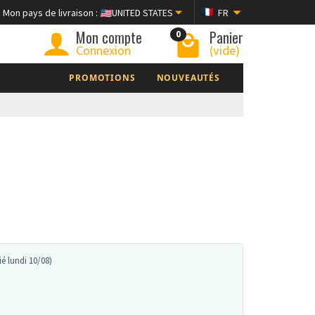
Mon pays de livraison :
UNITED STATES
FR
Mon compte
Panier
0
Connexion
(vide)
PROMOTIONS
NOUVEAUTÉS
é lundi 10/08)