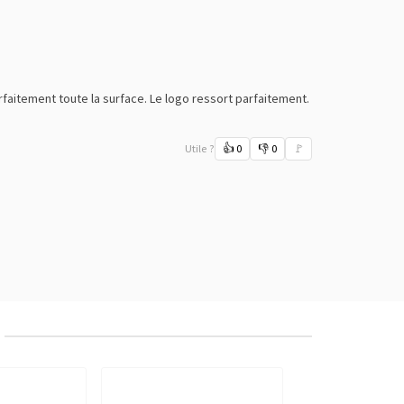
rfaitement toute la surface. Le logo ressort parfaitement.
Utile ?
👍
0
👎
0
🚩