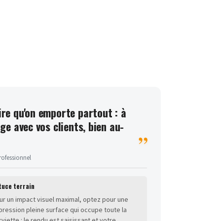
ire qu'on emporte partout : à
age avec vos clients, bien au-
rofessionnel
tuce terrain
ur un impact visuel maximal, optez pour une
pression pleine surface qui occupe toute la
rviette : le rendu est saisissant et votre