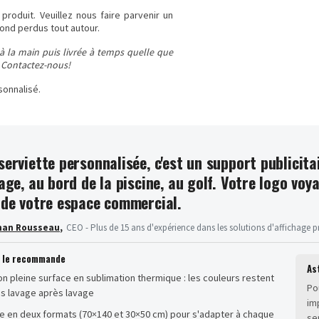
produit. Veuillez nous faire parvenir un
 fond perdus tout autour.
à la main puis livrée à temps quelle que
? Contactez-nous!
sonnalisé
.
serviette personnalisée, c'est un support publicita
lage, au bord de la piscine, au golf. Votre logo voy
 de votre espace commercial.
han Rousseau
,
CEO - Plus de 15 ans d'expérience dans les solutions d'affichage p
n le recommande
As
n pleine surface en sublimation thermique : les couleurs restent
Po
es lavage après lavage
im
e en deux formats (70×140 et 30×50 cm) pour s'adapter à chaque
se