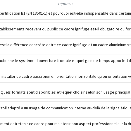
réponse.
certification B1 (EN 13501-1) et pourquoi est-elle indispensable dans certai
tablissements recevant du public ce cadre ignifuge est-il obligatoire ou 
est la différence concrète entre ce cadre ignifuge et un cadre aluminium s
tionne le système d'ouverture frontale et quel gain de temps apporte-t-il
 installer ce cadre aussi bien en orientation horizontale qu'en orientation v
Quels formats sont disponibles et lequel choisir selon son usage principal 
st-il adapté à un usage de communication interne au-delà de la signalétique
ent entretenir ce cadre pour maintenir son aspect professionnel sur la d