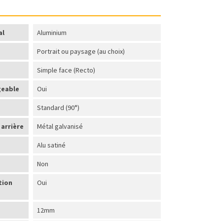
al
Aluminium
Portrait ou paysage (au choix)
Simple face (Recto)
geable
Oui
Standard (90°)
arrière
Métal galvanisé
Alu satiné
Non
tion
Oui
12mm