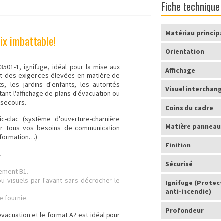
Fiche technique
Matériau princip
ix imbattable!
Orientation
3501-1, ignifuge, idéal pour la mise aux
Affichage
nt des exigences élevées en matière de
s, les jardins d'enfants, les autorités
Visuel interchan
itant l'affichage de plans d'évacuation ou
 secours.
Coins du cadre
ic-clac
(système d'ouverture-charnière
Matière panneau 
pour tous vos besoins de communication
information…)
Finition
.
Sécurisé
sement B1.
u visuels par l'avant sans décrocher le
Ignifuge (Protec
anti-incendie)
e fournie.
Profondeur
évacuation et le format A2 est idéal pour