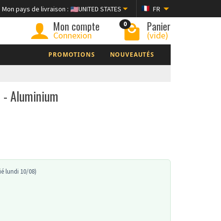
Mon pays de livraison :
UNITED STATES
FR
Mon compte
Panier
0
Connexion
(vide)
PROMOTIONS
NOUVEAUTÉS
) - Aluminium
é lundi 10/08)