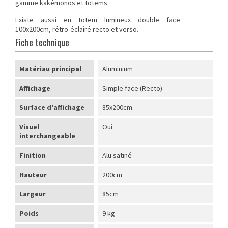
gamme kakémonos et totems
.
Existe aussi en
totem lumineux double face
100x200cm
, rétro-éclairé recto et verso.
Fiche technique
Matériau principal
Aluminium
Affichage
Simple face (Recto)
Surface d'affichage
85x200cm
Visuel
Oui
interchangeable
Finition
Alu satiné
Hauteur
200cm
Largeur
85cm
Poids
9 kg