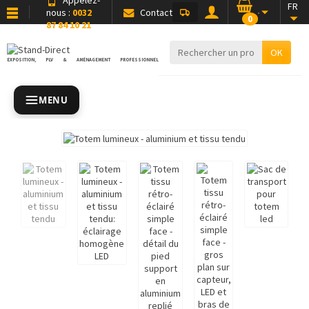
FR
nous :
0032
Contact
0
87 84 10 21
OK
EXPOSITION, PLV & AMÉNAGEMENT PROFESSIONNEL
MENU