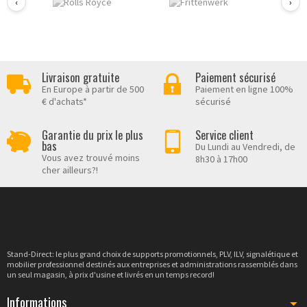
‹
›
Livraison gratuite
Paiement sécurisé
En Europe à partir de 500
Paiement en ligne 100%
€ d'achats*
sécurisé
Garantie du prix le plus
Service client
bas
Du Lundi au Vendredi, de
Vous avez trouvé moins
8h30 à 17h00
cher ailleurs?!
Stand-Direct: le plus grand choix de supports promotionnels, PLV, ILV, signalétique et
mobilier professionnel destinés aux entreprises et administrations rassemblés dans
un seul magasin, à prix d'usine et livrés en un temps record!
Informations