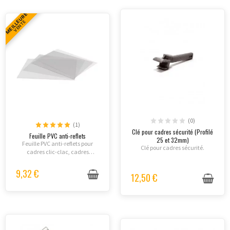
MEILLEURE
VENTE
(0)
(1)
Clé pour cadres sécurité (Profilé
Feuille PVC anti-reflets
25 et 32mm)
Feuille PVC anti-reflets pour
Clé pour cadres sécurité.
cadres clic-clac, cadres
lumineux, etc.
9,32 €
12,50 €