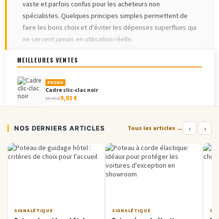
vaste et parfois confus pour les acheteurs non
spécialistes. Quelques principes simples permettent de
faire les bons choix et d'éviter les dépenses superflues qui
ne servent jamais en utilisation réelle.
Premier réflexe :
privilégiez l'origine et la marque de
MEILLEURES VENTES
votre équipement principal
quand vous achetez un
PLUS D'INFORMATIONS
▾
accessoire. Une sangle de remplacement pour poteau de
PROMO
Cadre clic-clac noir
guidage est rarement universelle : les diamètres et
9,93 €
10,45 €
systèmes de fixation diffèrent entre fabricants. Acheter
une sangle générique peut vous coûter moins cher
PROMO
‹
›
initialement mais ne s'adaptera pas, et vous devrez la jeter.
NOS DERNIERS ARTICLES
Cadre clic-clac étanche
Tous les articles →
20,58 €
21,66 €
Pour les accessoires critiques, fournissez à notre service
client une photo de votre matériel existant : nous
Corde élastique pour poteaux LINE Potelet®...
identifions la référence compatible.
1,60 €
Deuxième principe :
anticipez les consommables et
pièces d'usure
dès l'achat de l'équipement principal.
Cadre clic-clac OptiFrame (Aluminium)
Stocker quelques sangles de rechange, un kit de fixation
8,00 €
SIGNALÉTIQUE
SIGNALÉTIQUE
SI
supplémentaire ou des plaques de protection vous évitera