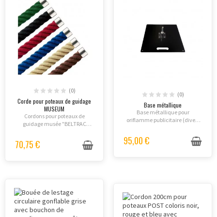
(0)
(0)
Corde pour poteaux de guidage
Base métallique
MUSEUM
Base métallique pour
Cordons pour poteaux de
oriflamme publicitaire (divers
guidage musée "BELTRAC
poids et formats).
MUSEUM"
95,00 €
70,75 €