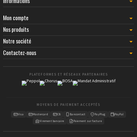
Informations
uniformité simplifie la maintenance, réduit les stocks de
pièces et facilite la formation des équipes terrain. Pour vos
Mon compte
projets de déploiement national ou européen, consultez
nos commerciaux : nous établissons des kits standardisés
Nos produits
répondant à vos besoins précis.
Notre société
Contactez-nous
PLATEFORMES ET RÉSEAUX PARTENAIRES
MOYENS DE PAIEMENT ACCEPTÉS
Visa
Mastercard
CB
Bancontact
PayPlug
PayPal
Virement bancaire
Paiement sur facture