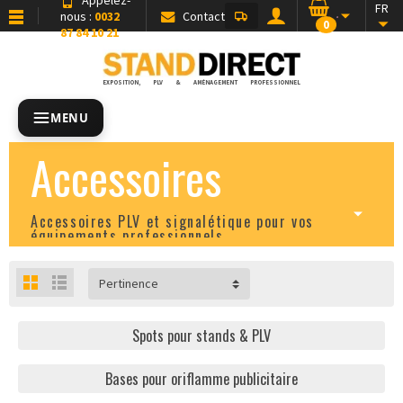
FR
nous :
0032
Contact
0
87 84 10 21
EXPOSITION, PLV & AMÉNAGEMENT PROFESSIONNEL
MENU
Accessoires
Accessoires PLV et signalétique pour vos
équipements professionnels
Pertinence
Spots pour stands & PLV
Bases pour oriflamme publicitaire