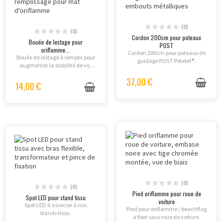
(0)
(0)
Cordon 200cm pour poteaux
Bouée de lestage pour
POST
oriflamme...
Cordon 200cm pour poteaux de
Bouée de lestage à remplir pour
guidage POST Potelet®.
augmenter la stabilité de vos
oriflammes / beachflags.
37,00 €
14,00 €
(0)
(0)
Pied oriflamme pour roue de
Spot LED pour stand tissu
voiture
Spot LED à associer à nos
Pied pour oriflamme / beachflag
stands tissu.
a fixer sous roue de voiture.