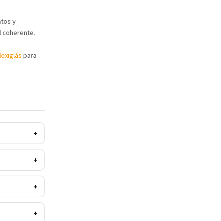
atos y
l coherente.
lexiglás
para
+
+
+
+