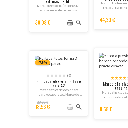
vitrinas, perfil...
Marco de alumini
Marco de exposición adhesivo
recto-verso para 
para vitrinas de comercios.
lámina antirrefle
Múltiples formatos. Doble cara
incluida (ganchos
44,30 €
reversible.
30,08 €
3m se venden por
-7,5%
(0)
Portacarteles vitrina doble
Marco clip-cla
cara A2
esquinas
Portacarteles de doble cara
Marco clip-clac c
para escaparates. Marco de
redondeadas, alu
vitrina económico en plástico
32mm, protección 
20,50 €
PET de alta resistencia, formato
18,96 €
APET incluida. For
8,68 €
A2 vertical. Adhesivo incluido
disponibl
para instalación inmediata.