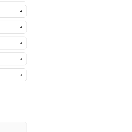
+
+
+
+
+