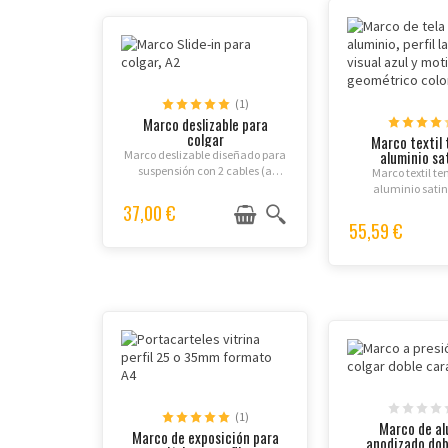
(1)
Marco deslizable para
colgar
Marco textil
aluminio sa
Marco deslizable diseñado para
suspensión con 2 cables (a
Marco textil t
solicitar por separado).
aluminio sati
Exhibición reversible frente-
imágenes impresa
37,00 €
dorso disponible.
lavable, todos l
55,59 €
disponibles. Ideal p
profesionales, 
decoració
(1)
Marco de al
Marco de exposición para
anodizado dobl