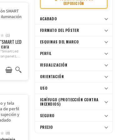
EXPOSICIÓN
Bandera de mesa
publicitaria con logo
ACABADO
18,00 €
FORMATO DEL PÓSTER
(1)
Marco clip-clac acabado
 "SMART LED
ESQUINAS DEL MARCO
madera
 cara
23,50 €
 "Smart Led
PERFIL
con panel LED
gado.
Tensor de cartel
VISUALIZACIÓN
suspendible con marco
de...
8,78 €
ORIENTACIÓN
USO
IGNÍFUGO (PROTECCIÓN CONTRA
INCENDIOS)
SEGURO
PRECIO
(0)
 aluminio