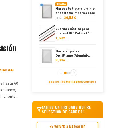
PROMO
Marco abatible aluminio
anodizado impermeable
20,58 €
21,66 €
Cuerda elástica para
postes LINE Potelet®...
1,60 €
ición
Marco clip-clac
OptiFrame (Aluminio
satinado)
8,00 €
bles del
Marco clip-clac aluminio
esquinas
Toutes les meilleures ventes ›
redondeadas...
8,68 €
a hasta A0
r estanco,
Expositor de mesa
ermanente.
plexiglás transparente
A4 A5
12,00 €
FAITES UN TRI DANS NOTRE
SÉLECTION DE CADRES!
Marco clip-clac aluminio
satinado 25mm APET
VOLVER A MARCO DE
8,68 €