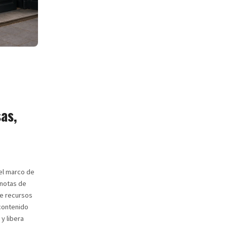
as,
 el marco de
 notas de
de recursos
 contenido
y libera