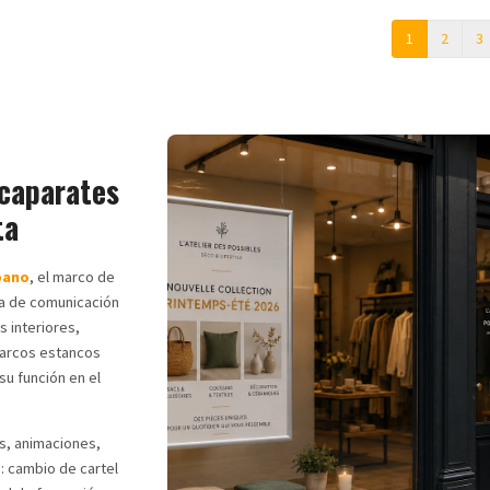
1
2
3
scaparates
ta
bano
, el marco de
ta de comunicación
 interiores,
marcos estancos
u función en el
s, animaciones,
e: cambio de cartel