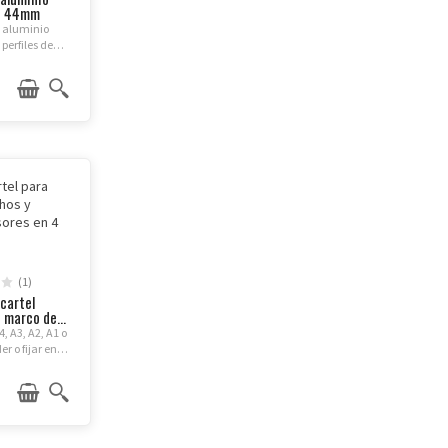
o 44mm
0,00 € - 1.215,00 €
e aluminio
perfiles de
 robusta para
isponible en
os estándar y
. Cambio de
...
(1)
cartel
 marco de...
, A3, A2, A1 o
r o fijar en
 aluminio
s de resorte,
ido sin
ntas.