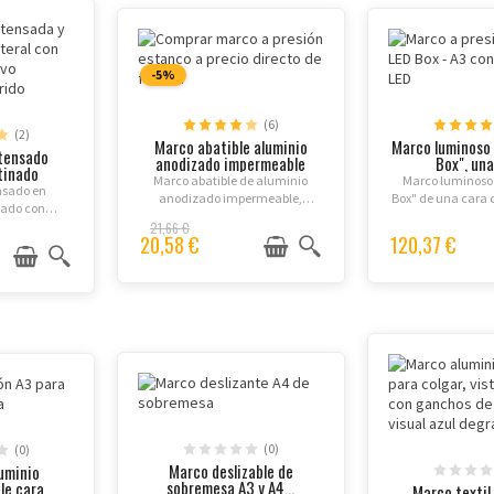
-5%
(6)
(2)
Marco abatible aluminio
Marco luminoso
 tensado
anodizado impermeable
Box", una
tinado
Marco abatible de aluminio
Marco luminoso
ensado en
anodizado impermeable,
Box" de una cara 
nado con
disponible en formatos A0, A1,
ultra del
s en tejido
21,66 €
A2, A3, A4, B1 o B2 con
20,58 €
120,37 €
os formatos
protección antirreflejos
ara interiores
incluida.
ferias y
n...
(0)
(0)
Marco deslizable de
uminio
sobremesa A3 y A4...
e cara...
Marco textil