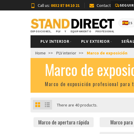
Call us:
0032 87 84 10 21
Contact
SEGUIR
ES
EXPOSICIONES, PLV Y EQUIPAMIENTO PROFESIONAL
PLV INTERIOR
PLV EXTERIOR
SEÑA
Home
PLV interior
Marco de exposición
Marco de exposi
Marco de exposición profesional para
There are 40 products.
Marco de apertura rápida
Marco para 