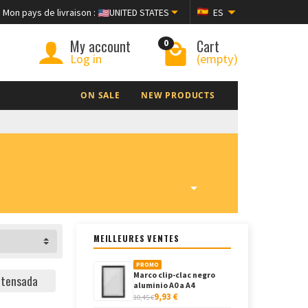
Mon pays de livraison :
UNITED STATES
ES
My account
Cart
0
Log in
(empty)
ON SALE
NEW PRODUCTS
MEILLEURES VENTES
PROMO
Marco clip-clac negro
 tensada
aluminio A0 a A4
9,93 €
10,45 €