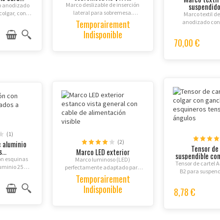
Marco deslizable de inserción
suspendid
o anodizado
lateral para sobremesa.
colgar, con
Marco textil d
Protección APET anti-
Temporairement
ctante APET
anodizado con 
reflectante, aluminio
 y cuerda de
44mm, estructura
Indisponible
anodizado, doble cara. Ideal
 separado).
tela tensada, d
70,00 €
para mostradores y puntos de
múltiples format
venta.
personalizados
visuals
(1)
(2)
c aluminio
Tensor de 
...
Marco LED exterior
suspendible con
on esquinas
Marco luminoso (LED)
Tensor de cartel A4
minio 25 o
perfectamente adaptado para
B2 para suspende
antireflejos
uso exterior con estanqueidad
Temporairement
pared. Marco
matos A0 a A4
total IP67 y panel LED de alta
Indisponible
anodizado, pinza
8,78 €
es.
luminosidad.
cambio ráp
herramie