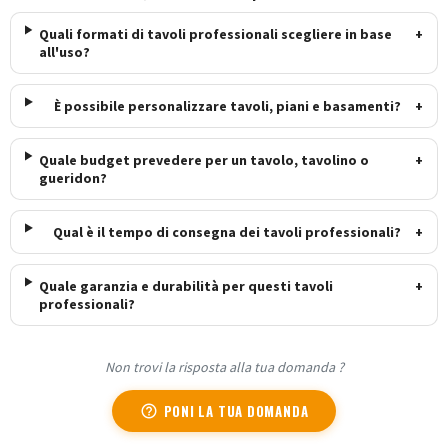
Quali formati di tavoli professionali scegliere in base
+
all'uso?
È possibile personalizzare tavoli, piani e basamenti?
+
Quale budget prevedere per un tavolo, tavolino o
+
gueridon?
Qual è il tempo di consegna dei tavoli professionali?
+
Quale garanzia e durabilità per questi tavoli
+
professionali?
Non trovi la risposta alla tua domanda ?
PONI LA TUA DOMANDA
help_outline