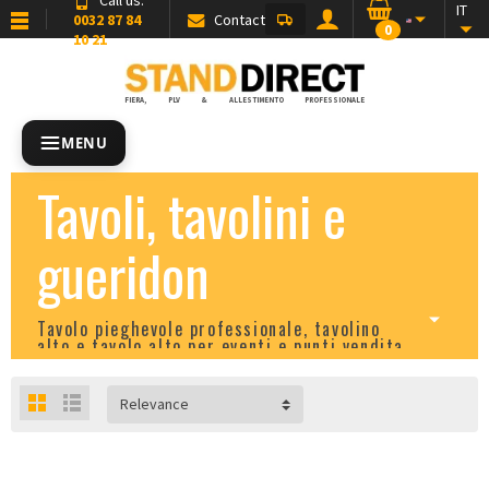
IT
0032 87 84
Contact
0
10 21
FIERA, PLV & ALLESTIMENTO PROFESSIONALE
MENU
Tavoli, tavolini e
gueridon
Tavolo pieghevole professionale, tavolino
alto e tavolo alto per eventi e punti vendita
Relevance