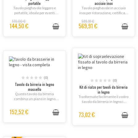
portatile
acciaio inox
Tavolo pieghevole leggero e
Tavolo pieghevole in acciaio
portatile, ideale per eventi
inox per ristorazione, certificato
interni ed esterni. Robusto,
HACCP, con superficie igienica,
170,00 €
599,91 €
durevole e facile da trasportare
grande stabilità e ripiegamento
144,50 €
569,91 €
con maniglia pratica. Perfetto
compatto per cucine
per 8 persone.
professionali e catering.
(0)
(0)
Tavolo da birreria in legno
Kit di rialzo per tavoli da birreria
massello
in legno
Questo tavolo da birreria
Trasformate facilmente il vostro
combina un piano in legno
tavolo da birreria in legno in
massello verniciato con una
uno spazio funzionale ad
struttura metallica rinforzata,
152,52 €
altezza regolabile grazie a
73,02 €
offrendo stabilità ottimale e
questo kit di rialzo in acciaio
resistenza all'usura anche in
verde opaco....
uso...