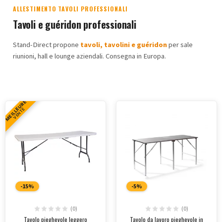
ALLESTIMENTO TAVOLI PROFESSIONALI
Tavoli e guéridon professionali
Stand-Direct propone
tavoli, tavolini e guéridon
per sale
riunioni, hall e lounge aziendali. Consegna in Europa.
MEILLEURE
VENTE
-15%
-5%
(0)
(0)
Tavolo pieghevole leggero
Tavolo da lavoro pieghevole in