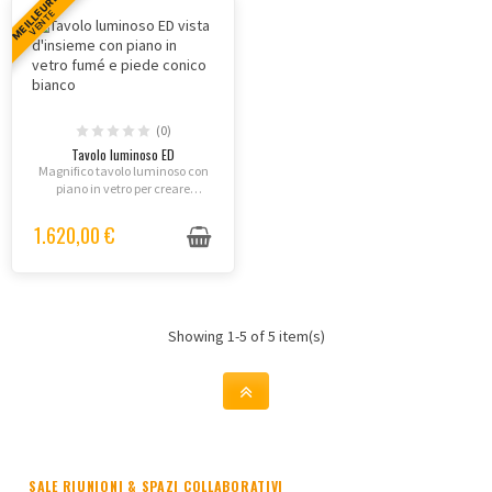
MEILLEURE
VENTE
(0)
Tavolo luminoso ED
Magnifico tavolo luminoso con
piano in vetro per creare
atmosfere lounge esclusive sia
in interno che in esterno.
1.620,00 €
Showing 1-5 of 5 item(s)
SALE RIUNIONI & SPAZI COLLABORATIVI