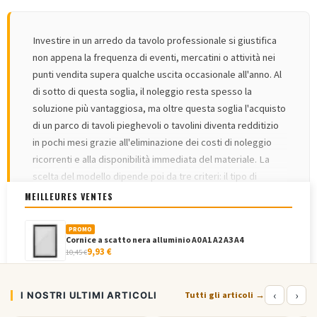
Investire in un arredo da tavolo professionale si giustifica
non appena la frequenza di eventi, mercatini o attività nei
punti vendita supera qualche uscita occasionale all'anno. Al
di sotto di questa soglia, il noleggio resta spesso la
soluzione più vantaggiosa, ma oltre questa soglia l'acquisto
di un parco di tavoli pieghevoli o tavolini diventa redditizio
in pochi mesi grazie all'eliminazione dei costi di noleggio
ricorrenti e alla disponibilità immediata del materiale. La
scelta del modello dipende poi da tre criteri: il tipo di
utilizzo, esposizione, ristorazione o accoglienza, la
MEILLEURES VENTES
frequenza di movimentazione e l'ambiente d'uso, interno o
PIÙ INFORMAZIONI
▾
esterno. Un'agenzia eventi che moltiplica gli allestimenti
PROMO
Cornice a scatto nera alluminio A0 A1 A2 A3 A4
privilegerà la leggerezza e la rapidità di montaggio, mentre
9,93 €
10,45 €
un ristoratore o un catering cercherà soprattutto igiene e
resistenza del piano di lavoro.
PROMO
‹
›
I NOSTRI ULTIMI ARTICOLI
Cornice a scatto impermeabile in alluminio...
Tutti gli articoli →
Quale modello per quale professione?
20,58 €
21,66 €