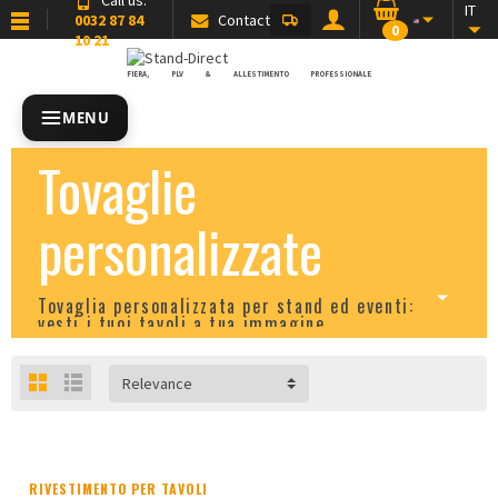
IT
0032 87 84
Contact
0
10 21
FIERA, PLV & ALLESTIMENTO PROFESSIONALE
MENU
Tovaglie
personalizzate
Tovaglia personalizzata per stand ed eventi:
vesti i tuoi tavoli a tua immagine
Relevance
RIVESTIMENTO PER TAVOLI