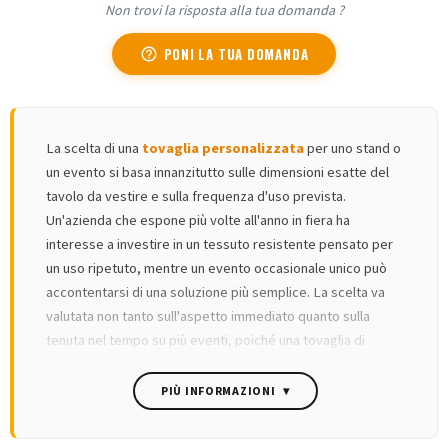
Non trovi la risposta alla tua domanda ?
PONI LA TUA DOMANDA
help_outline
La scelta di una
tovaglia personalizzata
per uno stand o
un evento si basa innanzitutto sulle dimensioni esatte del
tavolo da vestire e sulla frequenza d'uso prevista.
Un'azienda che espone più volte all'anno in fiera ha
interesse a investire in un tessuto resistente pensato per
un uso ripetuto, mentre un evento occasionale unico può
accontentarsi di una soluzione più semplice. La scelta va
valutata non tanto sull'aspetto immediato quanto sulla
tenuta nel tempo su più eventi, poiché una tovaglia di
qualità resta impeccabile dopo cinque o dieci fiere, a
differenza di soluzioni più fragili da rinnovare ogni volta.
PIÙ INFORMAZIONI
▾
Oltre all'aspetto visivo, la tovaglia personalizzata
contribuisce direttamente all'immagine professionale dello