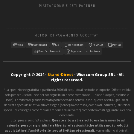
a secco aggressivo. Tra un utilizzo e l'altro, uno stoccaggio
PIATTAFORME E RETI PARTNER
in piano o correttamente piegato, al riparo dall'umidità,
evita la comparsa di pieghe permanenti o macchie.
Tovaglia personalizzata in acquisto o a
METODI DI PAGAMENTO ACCETTATI
noleggio, quale scegliere
Visa
Mastercard
CB
Bancontact
PayPlug
PayPal
Per un'azienda che espone una sola volta, il noleggio
Bonifico bancario
Pagamento su fattura
occasionale di una tovaglia neutra può sembrare più
semplice, ma non consente alcuna personalizzazione
secondo l'immagine del brand e impone spesso una scelta
Copyright © 2014 -
Stand-Direct
- Wisecom Group SRL - All
rights reserved.
di colori limitata. Non appena un espositore partecipa a più
eventi nell'arco dell'anno, l'acquisto di una tovaglia
* La spedizione è gratuita a partire da 500€ di acquisto al netto delle imposte (Offerta valida
personalizzata diventa la soluzione più coerente e
solo per acquisti online e per consegne in un paese membro dell'Unione Europea, escluse le
isole). I prodotti di grande formato potrebbero non beneficiare di questa offerta. Qualsiasi
soprattutto più efficace in termini di comunicazione, poiché
richiesta speciale relativa alla consegna (consegna espressa, cambio di indirizzo, istruzioni
ogni apparizione rafforza il riconoscimento visivo del brand
speciali di consegna come "chiamare prima di arrivare") comporterà costi aggiuntivi a carico
del cliente.
presso gli stessi visitatori professionali. La questione dello
Tutti i prezzi sono IVA esclusa.
Questo sito web è rivolto esclusivamente ad
stoccaggio tra un evento e l'altro va quindi anticipata, uno
aziende, persone giuridiche e liberi professionisti che utilizzano i prodotti
spazio asciutto e al riparo dalla luce diretta è sufficiente per
acquistati nell'ambito delle loro attività professionali.
Non vendiamo ai privati.