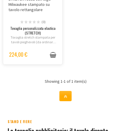
(0)
Tovaglia personalizzata elastica
(STRETCH)
Tovaglia stretch stampata per
tavoli pieghevoli (da ordinare
separatamente).
Personalizzazione con
224,00 €
sublimazione per colori vivaci e
durevoli.
Showing 1-1 of 1 item(s)
STAND E FIERE
La tovaglia pubblicitaria: il tavolo diventa