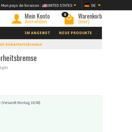
Mon pays de livraison :
UNITED STATES
DE
Mein Konto
Warenkorb
0
Anmelden
(leer)
IM ANGEBOT
NEUE PRODUKTE
mit Sicherheitsbremse
erheitsbremse
abgibt
e
(Versandt Montag 10/08)