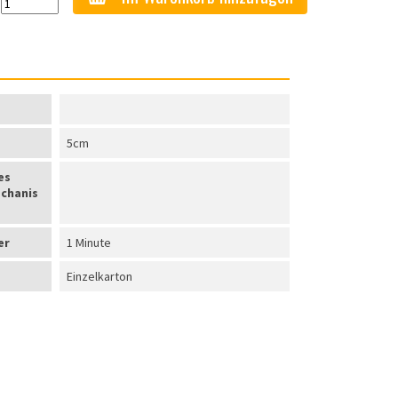
5cm
es
chanis
er
1 Minute
Einzelkarton