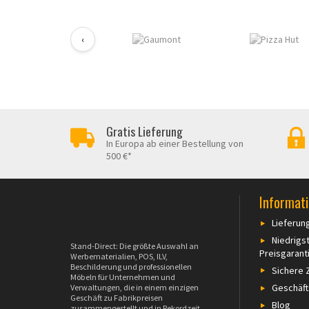
‹
Gratis Lieferung
In Europa ab einer Bestellung von
500 €*
Informat
Lieferun
Niedrigs
Stand-Direct: Die größte Auswahl an
Preisgarant
Werbematerialien, POS, ILV,
Beschilderung und professionellen
Sichere 
Möbeln für Unternehmen und
Geschäf
Verwaltungen, die in einem einzigen
Geschäft zu Fabrikpreisen
Blog
zusammengestellt und in Rekordzeit