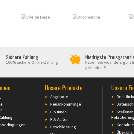
Sichere Zahlung
Niedrigste Preisgaranti
100% sichere Online-Zahlung
Haben Sie woanders günst
gefunden ?!
ionen
Unsere Produkte
Unsere Fi
g
Angebote
Rechtlich
te
Neuankömmlinge
Datensch
ie
PLV Innen
Stellena
Zahlung
Rekrutierun
PLV Außen
tsbedingungen
Kontaktie
Beschilderung
Über uns