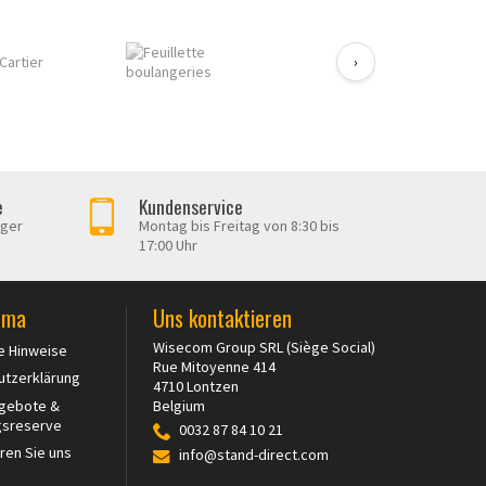
›
e
Kundenservice
iger
Montag bis Freitag von 8:30 bis
17:00 Uhr
rma
Uns kontaktieren
Wisecom Group SRL (Siège Social)
e Hinweise
Rue Mitoyenne 414
utzerklärung
4710 Lontzen
ngebote &
Belgium
gsreserve
0032 87 84 10 21
ren Sie uns
info@stand-direct.com