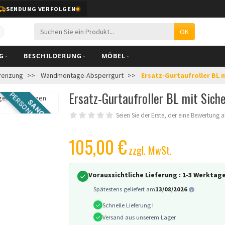
SENDUNG VERFOLGEN
OK
BESCHILDERUNG
MÖBEL
renzung
Wandmontage-Absperrgurt
Ersatz-Gurtaufroller BL 
Ersatz-Gurtaufroller BL mit Sich
PERSONNALISABLE
SANGLE
Seien Sie der Erste, der eine Bewertung 
105,00 €
zzgl. MwSt.
Voraussichtliche Lieferung :
1-3 Werktag
Spätestens geliefert am
13/08/2026
Schnelle Lieferung !
Versand aus unserem Lager