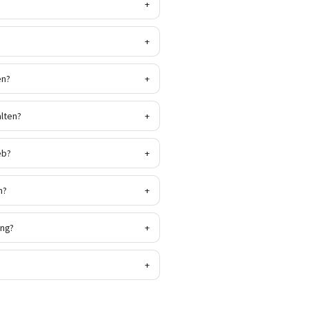
?
+
+
en?
+
lten?
+
eb?
+
n?
+
ung?
+
+