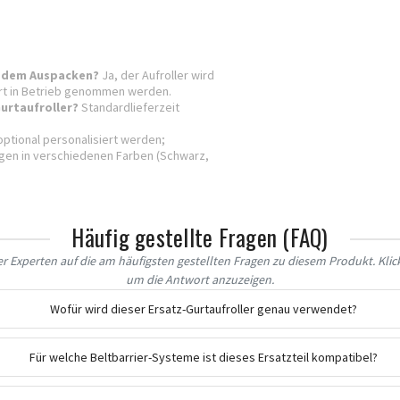
ch dem Auspacken?
Ja, der Aufroller wird
ort in Betrieb genommen werden.
Gurtaufroller?
Standardlieferzeit
optional personalisiert werden;
ngen in verschiedenen Farben (Schwarz,
Häufig gestellte Fragen (FAQ)
 Experten auf die am häufigsten gestellten Fragen zu diesem Produkt. Klick
um die Antwort anzuzeigen.
Wofür wird dieser Ersatz-Gurtaufroller genau verwendet?
Für welche Beltbarrier-Systeme ist dieses Ersatzteil kompatibel?