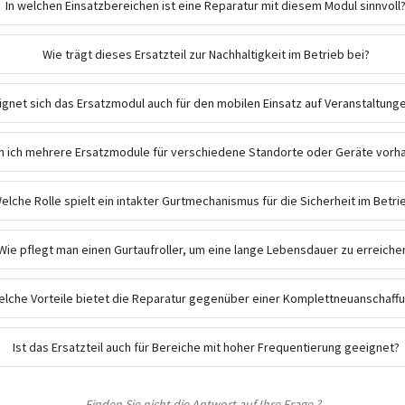
In welchen Einsatzbereichen ist eine Reparatur mit diesem Modul sinnvoll
Wie trägt dieses Ersatzteil zur Nachhaltigkeit im Betrieb bei?
ignet sich das Ersatzmodul auch für den mobilen Einsatz auf Veranstaltung
n ich mehrere Ersatzmodule für verschiedene Standorte oder Geräte vorha
elche Rolle spielt ein intakter Gurtmechanismus für die Sicherheit im Betri
Wie pflegt man einen Gurtaufroller, um eine lange Lebensdauer zu erreiche
elche Vorteile bietet die Reparatur gegenüber einer Komplettneuanschaff
Ist das Ersatzteil auch für Bereiche mit hoher Frequentierung geeignet?
Finden Sie nicht die Antwort auf Ihre Frage ?