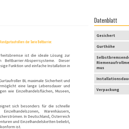
Datenblatt
Gesichert
andgurtaufrollern der Serie Beltbarrier.
Gurthöhe
erheitsbremse ist die ideale Lösung zur
Selbstbremsend
 Beltbarrier-Absperrsysteme. Dieser
Riemenaufrollme
ige Funktion und einfache Installation in
mus
Installationsdau
urtaufroller BL maximale Sicherheit und
ermöglicht eine lange Lebensdauer und
Verpackung
gen wie Einzelhandelsflächen, Museen,
eignet sich besonders für die schnelle
 Einzelhandelszonen, Warenhäusern,
cherströmen. In Deutschland, Österreich
enturen und Einzelhandelsketten beliebt,
konform ist.