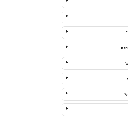
E
Kan
W
W