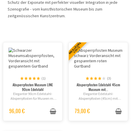
Schutz der Exponate mit perfekter visueller Integration in jede
Szenografie - vom kunsthistorischen Museum bis zum
zeitgenössischen Kunstzentrum.
MEILLEURE
VENTE
(1)
(3)
Absperrpfosten Museum LINE
Absperrpfosten Edelstahl 45cm
90cm Edelstahl
Museum mit...
Eleganter 90cm Edelstahl-
Eleganter Edelstahl-
Absperrpfosten für Museen mit
Absperrpfosten (45cm) mit
Kegelsockel. Stabil,
elastischer Kordel für diskrete
wartungsarm und in mehreren
Raumgliederung in Museen,
96,00 €
79,00 €
Finishen erhältlich - Inox
Galerien und Ausstellungen -
gebürstet, grau silber, weiß,
robust, zeitlos und in
schwarz.
mehreren...