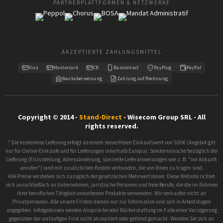
PARTNERPLATTFORMEN & NETZWERKE
AKZEPTIERTE ZAHLUNGSMITTEL
Visa
Mastercard
CB
Bancontact
PayPlug
PayPal
Banküberweisung
Zahlung auf Rechnung
Copyright © 2014 -
Stand-Direct
- Wisecom Group SRL - All
rights reserved.
* Die kostenlose Lieferung erfolgt an einem steuerfreien Einkaufswert von 500€ (Angebot gilt
nur für Online-Einkäufe und für Lieferungen innerhalb Europa). Sonderwünsche bezüglich der
Lieferung (Eilzustellung, Adressänderung, spezielle Lieferanweisungen wie z. B. "vor Ankunft
anrufen") sind mit zusätzlichen Kosten verbunden, die von Ihnen zu tragen sind.
Alle Preise verstehen sich zuzüglich der gesetzlichen Mehrwertsteuer. Diese Website richtet
sich ausschließlich an Unternehmen, juristische Personen und freie Berufe, die die im Rahmen
ihrer beruflichen Tätigkeit erworbenen Produkte verwenden. Wir verkaufen nicht an
Privatpersonen. Alle unsere Fristen dienen nur zur Information und sich in Arbeitstagen
angegeben. Infolgedessen werden Ansprüche oder Rückerstattung im Falle einer Verzögerung
gegenüber der vorläufigen Frist nicht akzeptiert oder geltend gemacht. Wenden Sie sich an