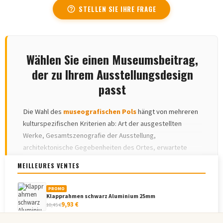
STELLEN SIE IHRE FRAGE
help_outline
Wählen Sie einen Museumsbeitrag,
der zu Ihrem Ausstellungsdesign
passt
Die Wahl des
museografischen Pols
hängt von mehreren
kulturspezifischen Kriterien ab: Art der ausgestellten
Werke, Gesamtszenografie der Ausstellung,
architektonische Gegebenheiten des Ortes, erwartete
Besucherzahl und gewünschte betriebliche Flexibilität. Eine
MEILLEURES VENTES
gut gestaltete Markierung wird für den Besucher
WEITERE INFORMATIONEN
▾
unsichtbar und erfüllt gleichzeitig perfekt ihre
PROMO
Schutzfunktion.
Klapprahmen schwarz Aluminium 25mm
9,93 €
10,45 €
Für
Museen für schöne Künste und traditionelle