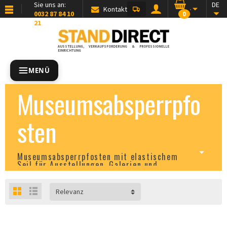
Sie uns an:
DE
Kontakt
0032 87 84 10
0
21
AUSSTELLUNG, VERKAUFSFÖRDERUNG & PROFESSIONELLE
EINRICHTUNG
MENÜ
Museumsabsperrpfo
sten
Museumsabsperrpfosten mit elastischem
Seil für Ausstellungen, Galerien und
Kulturstätten
Relevanz