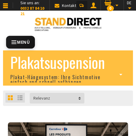
Sie uns an:
DE
Kontakt
0032 87 84 10
0
21
AUSSTELLUNG, VERKAUFSFÖRDERUNG & PROFESSIONELLE
EINRICHTUNG
MENÜ
Plakatsuspension
Plakat-Hängesystem: Ihre Sichtmotive
einfach und schnell aufhängen
Relevanz