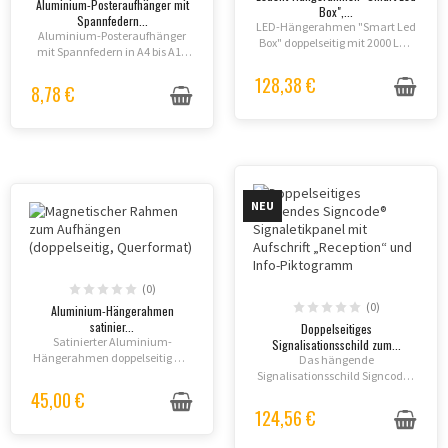
Aluminium-Posteraufhänger mit
Box",...
Spannfedern...
LED-Hängerahmen "Smart Led
Aluminium-Posteraufhänger
Box" doppelseitig mit 2000 LUX
mit Spannfedern in A4 bis A1 -
Hochleistungsbeleuchtung,
perfekt zur Deckensuspension
27,5 mm Ultra-Flach-Design,
128,38 €
oder Wandmontage mit
8,78 €
Klick-Öffnung für schnellen
faltenfreier Spannung.
Plakataustausch.
NEU
(0)
(0)
Aluminium-Hängerahmen
satinier...
Doppelseitiges
Satinierter Aluminium-
Signalisationsschild zum...
Hängerahmen doppelseitig mit
Das hängende
flexibler Orientierung
Signalisationsschild Signcode®
(Hochformat oder Querformat),
zeigt Ihre Informationen
45,00 €
19 mm Profiltiefe, schwarze
beidseitig an und ermöglicht
124,56 €
Magnetleisten, speichelfeste
einen schnellen Wechsel der
Schutzfolie....
Papiereinleger. Ideal für