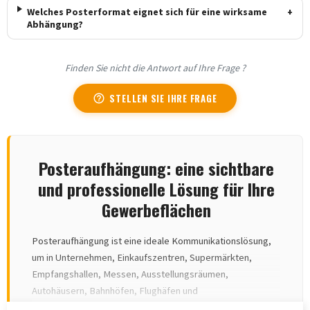
Welches Posterformat eignet sich für eine wirksame
+
Abhängung?
Finden Sie nicht die Antwort auf Ihre Frage ?
STELLEN SIE IHRE FRAGE
help_outline
Posteraufhängung: eine sichtbare
und professionelle Lösung für Ihre
Gewerbeflächen
Posteraufhängung ist eine ideale Kommunikationslösung,
um in Unternehmen, Einkaufszentren, Supermärkten,
Empfangshallen, Messen, Ausstellungsräumen,
Autohäusern, Bahnhöfen, Flughäfen und
Ausstellungsräumen Aufmerksamkeit zu erregen. Indem Sie