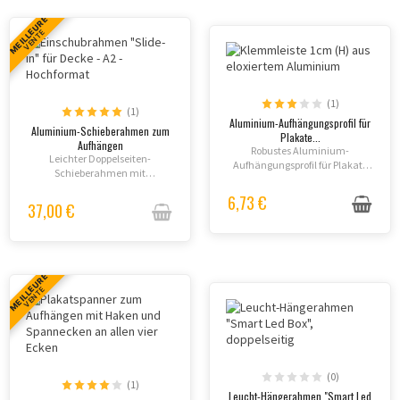
MEILLEURE
VENTE
(1)
(1)
Aluminium-Aufhängungsprofil für
Aluminium-Schieberahmen zum
Plakate...
Aufhängen
Robustes Aluminium-
Leichter Doppelseiten-
Aufhängungsprofil für Plakate
Schieberahmen mit
und Poster in 6 verschiedenen
Antireflexschutz - zum
Größen. Click-Clack-System für
6,73 €
Aufhängen mit Kabeln
37,00 €
einfaches und schnelles
(separat). Hoch- und
Wechseln von Inhalten.
Querformat wählbar.
Inklusive...
MEILLEURE
VENTE
(0)
(1)
Leucht-Hängerahmen "Smart Led