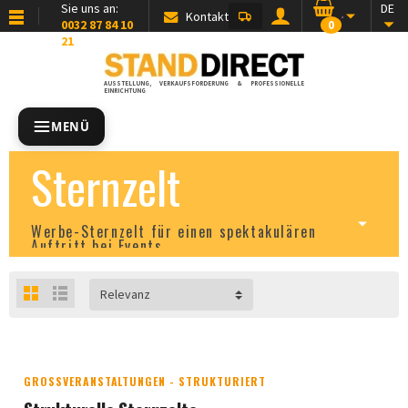
Sie uns an:
DE
Kontakt
0032 87 84 10
0
21
AUSSTELLUNG, VERKAUFSFÖRDERUNG & PROFESSIONELLE
EINRICHTUNG
MENÜ
Sternzelt
Werbe-Sternzelt für einen spektakulären
Auftritt bei Events
Relevanz
GROSSVERANSTALTUNGEN - STRUKTURIERT