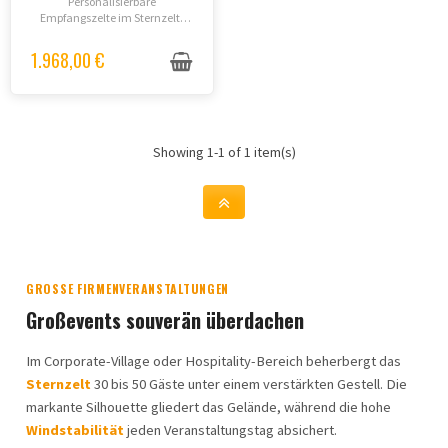
Personalisierbare
Empfangszelte im Sternzelt-
Design (kreisförmig, 1 Mast) in
10m oder 13m Durchmesser.
1.968,00 €
Werbezelt für bis zu 100
Personen mit schnellem
Aufbau.
Showing 1-1 of 1 item(s)
GROSSE FIRMENVERANSTALTUNGEN
Großevents souverän überdachen
Im Corporate-Village oder Hospitality-Bereich beherbergt das
Sternzelt
30 bis 50 Gäste unter einem verstärkten Gestell. Die
markante Silhouette gliedert das Gelände, während die hohe
Windstabilität
jeden Veranstaltungstag absichert.