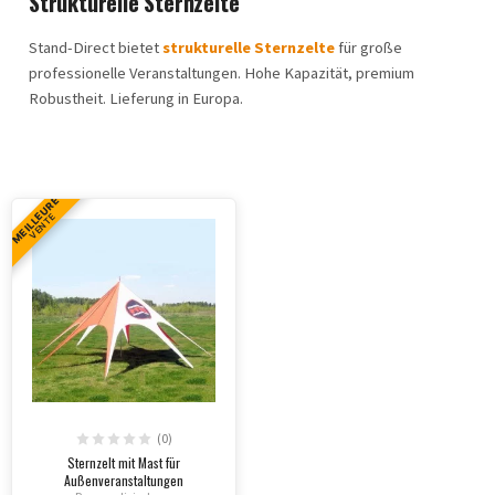
Strukturelle Sternzelte
Stand-Direct bietet
strukturelle Sternzelte
für große
professionelle Veranstaltungen. Hohe Kapazität, premium
Robustheit. Lieferung in Europa.
MEILLEURE
VENTE
(0)
Sternzelt mit Mast für
Außenveranstaltungen