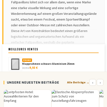
Faltpavillons lohnt sich vor allem dann, wenn eine Marke
eine starke visuelle Wirkung und eine sofortige
Wiedererkennung auf einem großen Veranstaltungsgelände
sucht, etwa bei einem Festival, einem Sportwettkampf
oder einer Outdoor-Messe mit zahlreichen Ausstellern.
Diese Art von Konstruktion bedeutet einen größeren
logistischen und organisatorischen Aufwand als ein
einfacher Faltpavillon, weshalb die geplante
Nutzungshäufigkeit vor der Entscheidung sorgfältig
MEILLEURES VENTES
abgewogen werden sollte. Eine Marke, die mehrmals pro
WEITERE INFORMATIONEN
▾
Saison an Outdoor-Veranstaltungen teilnimmt, amortisiert
PROMO
Klapprahmen schwarz Aluminium 25mm
diese Investition durch die Wiederverwendung der
9,93 €
10,45 €
Konstruktion rasch, während ein einmaliger Einsatz eher für
eine leichtere Eventlösung spricht.
PROMO
‹
›
UNSERE NEUESTEN BEITRÄGE
Aluminium Klapprahmen wasserdicht mit...
Alle Beiträge →
Welches Format passt zur Größe der
20,58 €
21,66 €
Veranstaltung
Elastische Absperrkordel für LINE Potelet®...
Die Kapazität und der Platzbedarf des Sternzelts müssen
1,60 €