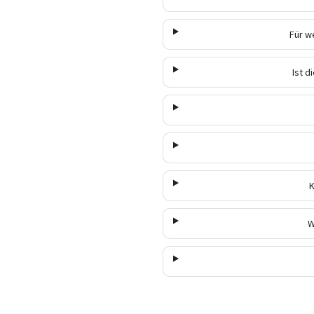
Für w
Ist 
K
W