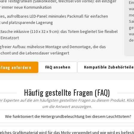
re Textilgrafiken (Silikonkeder, Wechsel von vorne): ein einziger
Ei
ür immer neue Kommunikation
wa
me
tes, aufrollbares LED-Panel: minimales Packmaß für einfachen
Sa
t und platzsparende Lagerung
ge
tasche inklusive (110 x 32 x 9 cm): das Totem begleitet Sie flexibel
wa
 Einsatzort
de
freier Aufbau: mühelose Montage und Demontage, die das
 schont und die Lebensdauer verlängert
atung anfordern
FAQ ansehen
Kompatible Zubehörteil
Häufig gestellte Fragen (FAQ)
 Experten auf die am häufigsten gestellten Fragen zu diesem Produkt. Klick
um die Antwort anzuzeigen.
Wie funktioniert die Hintergrundbeleuchtung bei diesem Leuchttotem?
elches Grafikmaterial wird für das Motiv verwendet und wie wird es befest