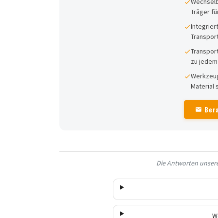
Wechselba
Träger f
Integrier
Transpor
Transport
zu jedem
Werkzeug
Material
Ber
Die Antworten unserer
W