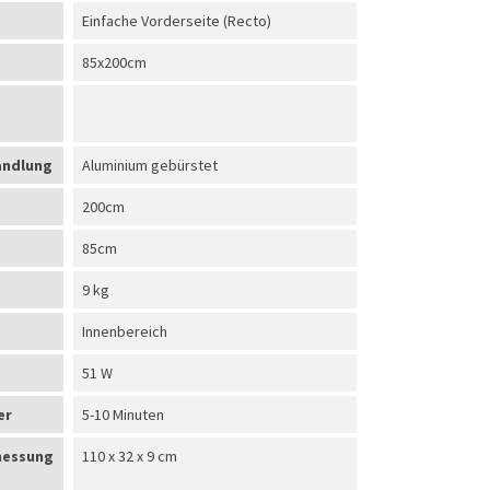
Einfache Vorderseite (Recto)
85x200cm
andlung
Aluminium gebürstet
200cm
85cm
9 kg
Innenbereich
51 W
er
5-10 Minuten
messung
110 x 32 x 9 cm