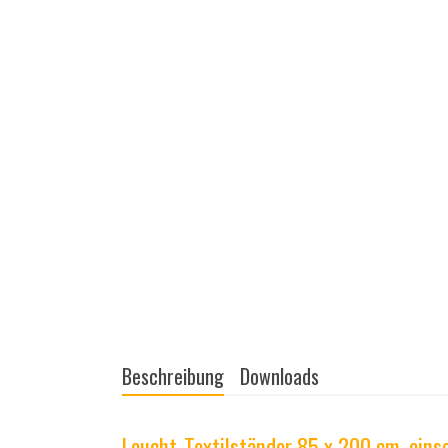
Beschreibung
Downloads
Leucht-Textilständer 85 x 200 cm, einse