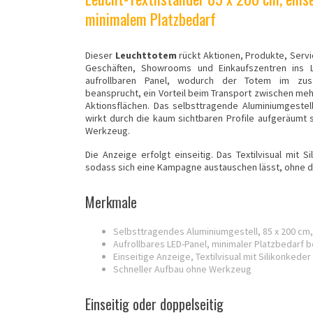
minimalem Platzbedarf
Dieser
Leuchttotem
rückt Aktionen, Produkte, Serv
Geschäften, Showrooms und Einkaufszentren ins Li
aufrollbaren Panel, wodurch der Totem im zu
beansprucht, ein Vorteil beim Transport zwischen m
Aktionsflächen. Das selbsttragende Aluminiumgestel
wirkt durch die kaum sichtbaren Profile aufgeräumt s
Werkzeug.
Die Anzeige erfolgt einseitig. Das Textilvisual mit 
sodass sich eine Kampagne austauschen lässt, ohne d
Merkmale
Selbsttragendes Aluminiumgestell, 85 x 200 cm
Aufrollbares LED-Panel, minimaler Platzbedarf 
Einseitige Anzeige, Textilvisual mit Silikonked
Schneller Aufbau ohne Werkzeug
Einseitig oder doppelseitig