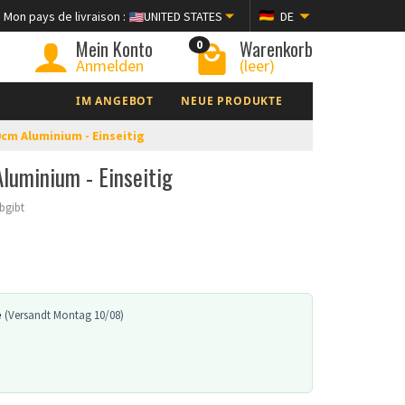
Mon pays de livraison :
UNITED STATES
DE
Mein Konto
Warenkorb
0
Anmelden
(leer)
IM ANGEBOT
NEUE PRODUKTE
cm Aluminium - Einseitig
luminium - Einseitig
abgibt
e
(Versandt Montag 10/08)