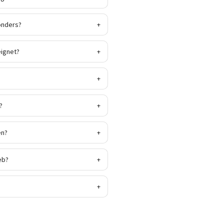
onders?
+
eignet?
+
+
?
+
en?
+
eb?
+
+