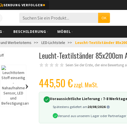
SENDUNG VERFOLGEN
OK
BESCHILDERUNG
MÖBEL
r und Werbetotems
LED-Lichtstele
Leucht-Textilständer 85x200
Leucht-Textilständer 85x200cm A
Seien Sie der Erste, der eine Bewertung 
445,50 €
›
zzgl. MwSt.
Voraussichtliche Lieferung :
7-8 Werktag
Spätestens geliefert am
20/08/2026
Versand aus unserem Lager oder Partnerlager