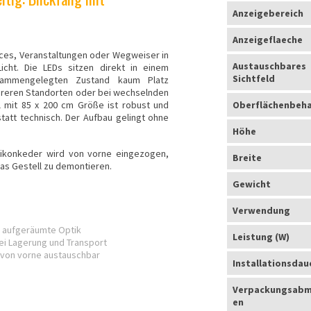
Anzeigebereich
Anzeigeflaeche
ices, Veranstaltungen oder Wegweiser in
Austauschbares
cht. Die LEDs sitzen direkt in einem
Sichtfeld
sammengelegten Zustand kaum Platz
ehreren Standorten oder bei wechselnden
l mit 85 x 200 cm Größe ist robust und
Oberflächenbeh
tatt technisch. Der Aufbau gelingt ohne
Höhe
Silikonkeder wird von vorne eingezogen,
Breite
as Gestell zu demontieren.
Gewicht
Verwendung
, aufgeräumte Optik
Leistung (W)
bei Lagerung und Transport
er von vorne austauschbar
Installationsdau
Verpackungsab
en