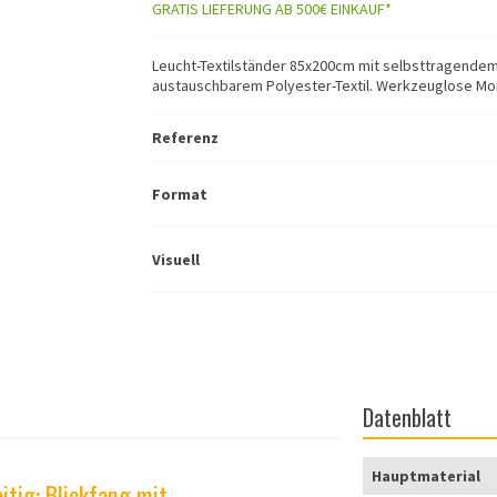
GRATIS LIEFERUNG AB 500€ EINKAUF*
Leucht-Textilständer 85x200cm mit selbsttragendem
austauschbarem Polyester-Textil. Werkzeuglose Mon
Referenz
Format
Visuell
Datenblatt
Hauptmaterial
itig: Blickfang mit