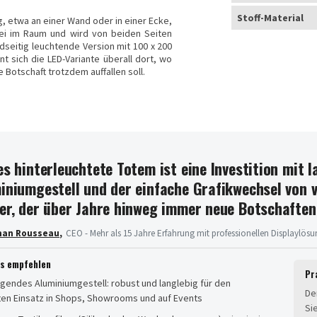
Stoff-Material
, etwa an einer Wand oder in einer Ecke,
frei im Raum und wird von beiden Seiten
seitig leuchtende Version mit 100 x 200
 sich die LED-Variante überall dort, wo
Botschaft trotzdem auffallen soll.
es hinterleuchtete Totem ist eine Investition mit
iniumgestell und der einfache Grafikwechsel von 
er, der über Jahre hinweg immer neue Botschaften
han Rousseau
,
CEO - Mehr als 15 Jahre Erfahrung mit professionellen Displaylös
es empfehlen
Pr
gendes Aluminiumgestell: robust und langlebig für den
De
ten Einsatz in Shops, Showrooms und auf Events
Si