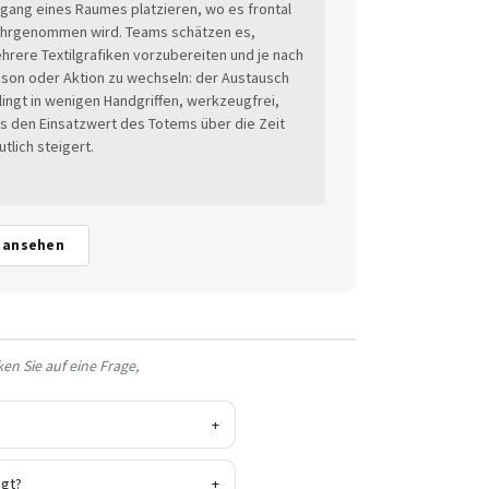
ngang eines Raumes platzieren, wo es frontal
hrgenommen wird. Teams schätzen es,
hrere Textilgrafiken vorzubereiten und je nach
ison oder Aktion zu wechseln: der Austausch
lingt in wenigen Handgriffen, werkzeugfrei,
s den Einsatzwert des Totems über die Zeit
utlich steigert.
e ansehen
en Sie auf eine Frage,
+
igt?
+