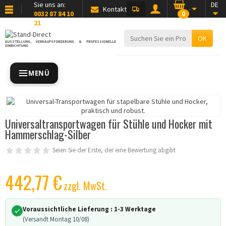
Sie uns an:
DE
Kontakt
0032 87 84 10
0
21
OK
AUSSTELLUNG, VERKAUFSFÖRDERUNG & PROFESSIONELLE
EINRICHTUNG
MENÜ
Universaltransportwagen für Stühle und Hocker mit
Hammerschlag-Silber
Seien Sie der Erste, der eine Bewertung abgibt
442,77 €
zzgl. MwSt.
Voraussichtliche Lieferung :
1-3 Werktage
(Versandt Montag 10/08)