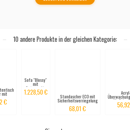
10 andere Produkte in der gleichen Kategorie:
Sofa "Blossy"
mit
Rotomoulé-
tentisch
1.228,50 €
Polyethylen
Acryl
r mit
Standascher ECO mit
Überwachung
hmen
Sicherheitsverriegelung
2 €
für Ecken
56,92
68,01 €