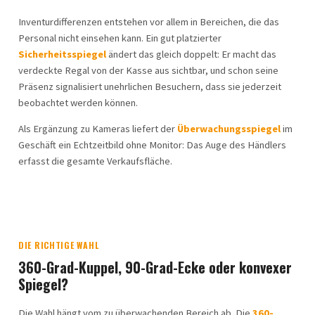
Inventurdifferenzen entstehen vor allem in Bereichen, die das
Personal nicht einsehen kann. Ein gut platzierter
Sicherheitsspiegel
ändert das gleich doppelt: Er macht das
verdeckte Regal von der Kasse aus sichtbar, und schon seine
Präsenz signalisiert unehrlichen Besuchern, dass sie jederzeit
beobachtet werden können.
Als Ergänzung zu Kameras liefert der
Überwachungsspiegel
im
Geschäft ein Echtzeitbild ohne Monitor: Das Auge des Händlers
erfasst die gesamte Verkaufsfläche.
DIE RICHTIGE WAHL
360-Grad-Kuppel, 90-Grad-Ecke oder konvexer
Spiegel?
Die Wahl hängt vom zu überwachenden Bereich ab. Die
360-