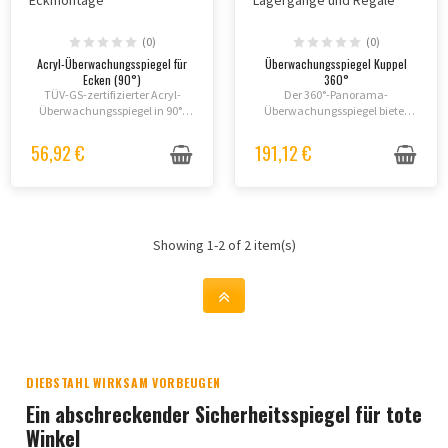
(0)
(0)
Acryl-Überwachungsspiegel für
Überwachungsspiegel Kuppel
Ecken (90°)
360°
TÜV-GS-zertifizierter Acryl-
Der 360°-Panorama-
Überwachungsspiegel in 90°-
Überwachungsspiegel bietet
Kuppelform für sichere
umfassende
Eckenbeobachtung. UV-
Sicherheitsübersicht und wirkt
56,92 €
191,12 €
beständig, schlag- und
abschreckend auf potenzielle
bruchfest. Mehrere Größen
Diebe. In verschiedenen Größen
verfügbar, Lieferung 3-5 Tage.
verfügbar (50, 60, 80, 90,...
Showing 1-2 of 2 item(s)
DIEBSTAHL WIRKSAM VORBEUGEN
Ein abschreckender Sicherheitsspiegel für tote
Winkel