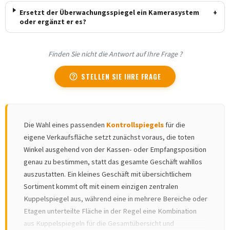
Ersetzt der Überwachungsspiegel ein Kamerasystem
+
oder ergänzt er es?
Finden Sie nicht die Antwort auf Ihre Frage ?
STELLEN SIE IHRE FRAGE
help_outline
Die Wahl eines passenden
Kontrollspiegels
für die
eigene Verkaufsfläche setzt zunächst voraus, die toten
Winkel ausgehend von der Kassen- oder Empfangsposition
genau zu bestimmen, statt das gesamte Geschäft wahllos
auszustatten. Ein kleines Geschäft mit übersichtlichem
Sortiment kommt oft mit einem einzigen zentralen
Kuppelspiegel aus, während eine in mehrere Bereiche oder
Etagen unterteilte Fläche in der Regel eine Kombination
aus Kuppelspiegeln für die Gesamtübersicht und