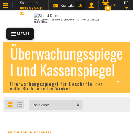
Sie uns an:
DE
Kontakt
0032 87 84 10
0
21
AUSSTELLUNG, VERKAUFSFÖRDERUNG & PROFESSIONELLE
EINRICHTUNG
MENÜ
Überwachungsspiege
l und Kassenspiegel
Überwachungsspiegel für Geschäfte: der
volle Blick in jeden Winkel
Relevanz
ÜBERBLICK IM GESCHÄFT