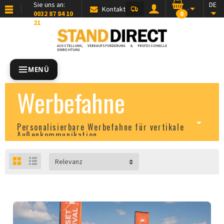
Sie uns an:
DE
Kontakt
0032 87 84 10
0
21
AUSSTELLUNG, VERKAUFSFÖRDERUNG & PROFESSIONELLE
EINRICHTUNG
MENÜ
Werbefahne
Personalisierbare Werbefahne für vertikale
Außenkommunikation
Relevanz