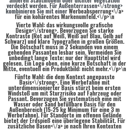
anderen Stadtmöbeln oder dichter Vegetation
verdeckt werden. Für
Außenterrassen<\/strong>
kombinieren Sie mit einer
Werbeabsperrung<\/a>
für ein kohärentes Markenumfeld.<\/p>\n
Vierte Wahl: das
wirkungsvolle grafische
Design<\/strong>. Bevorzugen Sie starke
Kontraste (Rot auf Weiß, Weiß auf Blau, Gelb auf
Schwarz) und klare Typografien in großen Größen.
Die Botschaft muss in 2 Sekunden von einem
gehenden Passanten lesbar sein. Vermeiden Sie
unbedingt lange Texte: nur der Haupttitel wird
gelesen. Ein Logo oben, eine kurze Botschaft in der
Mitte, eventuell ein Produktbild: nicht mehr.<\/p>\n
Fünfte Wahl: die
dem Kontext angepasste
Basis<\/strong>. Eine Werbefahne mit
unterdimensionierter Basis stürzt beim ersten
Windstoß um mit Sturzrisiko auf Fahrzeug oder
Passant. Bevorzugen Sie systematisch eine mit
Wasser oder Sand befüllbare Basis für den
Außenbereich (15-25 kg Minimum für eine 3 m
Werbefahne). Für Standorte im offenen Gelände
bietet der Erdspieß eine überlegene Stabilität. Für
zusätzliche Basen<\/a> je nach Ihren Kontexten