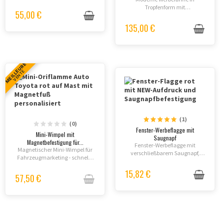
115g/m². Erhältlich in 4
Tropfenform mit
Größen, mit Stahl-, Aluminium-
55,00 €
personalisierbarer
oder Fiberglasmast. Lieferung
Tuchabmessung und
135,00 €
innerhalb 1 Woche.
Mastmaterial. UV-resistent,
feuerfest (B1), Lieferung in einer
Woche. Kompatibel mit allen...
MEILLEURE
VENTE
(1)
(0)
Fenster-Werbeflagge mit
Mini-Wimpel mit
Saugnapf
Magnetbefestigung für...
Fenster-Werbeflagge mit
Magnetischer Mini-Wimpel für
verschließbarem Saugnapf,
Fahrzeugmarketing - schnelle
flexibler Kunststoffmast,
Anbringung, keine
einseitige oder doppelseitige
15,82 €
Beschädigungen, 100%
57,50 €
Bedruckung möglich.
bedruckbar.