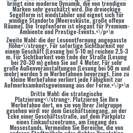
bringt eine moderne Dynamik, die von trendigen
Marken sehr geschätzt wird. Die dreieckige
Segelform ist windstabiler und eignet sich für
windige Standorte (Meeresküste, große offene
Räume). Die Tropfenform ist elegant für Premium-
Ambiente und Prestige-Events.<\/p>\n
Zweite Wahl: die
der Leseentfernung angepasste
Höhe<\/strong>. Für sofortige Sichtbarkeit vor
einem Geschäft (Lesung bei 5-10 m) reichen 2,5-3
m. Für Sichtbarkeit vom Ende der Straße (Lesung
bei 20-30 m) gehen Sie auf 4 Meter. Für sehr
große Außenveranstaltungen (Lesung bei 50 m und
mehr) werden 5 m Werbefahnen bevorzugt. Eine zu
kleine Werbefahne verliert jede Fähigkeit zur
Aufmerksamkeitsgewinnung aus der Ferne.<\/p>\n
Dritte Wahl: die
strategische
Platzierung<\/strong>. Platzieren Sie Ihre
Werbefahne dort, wo sie von Ihrer Zielgruppe
gesehen wird: vor dem Geschäftseingang, an der
Ecke einer Geschäftsstraße, auf dem Parkplatz
eines Einkaufszentrums, am Eingang des
Messestands. Vermeiden Sie Bereiche, die von