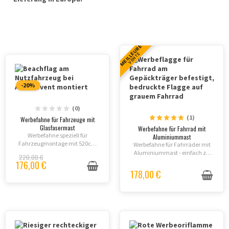
MEILLEURE
VENTE
-20%
(0)
(1)
Werbefahne für Fahrzeuge mit
Glasfasermast
Werbefahne für Fahrrad mit
Werbefahne speziell für
Aluminiummast
Fahrzeugmontage mit 520cm
Werbefahne für Fahrräder mit
oder 430cm Glasfasermast.
Aluminiummast - einfach zu
220,00 €
Sichere Fixierung ohne
montieren, perfekt für mobile
176,00 €
Karosseriekontakt.
Werbung und Sichtbarkeit
178,00 €
unterwegs.