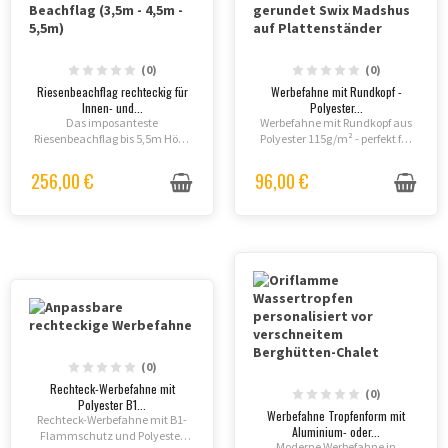
(0)
(0)
Riesenbeachflag rechteckig für
Werbefahne mit Rundkopf -
Innen- und...
Polyester...
Das imposanteste
Werbefahne mit Rundkopf aus
Riesenbeachflag bis 5,5m Höhe
Polyester 115g/m² - perfekt für
mit drehbarem Mast und
Innen- und Außeneinsätze mit
Innen-/Außeneinsatz!
Brandschutz B1, einseitig oder
256,00 €
96,00 €
beidseitig bedruckbar.
(0)
Rechteck-Werbefahne mit
(0)
Polyester B1...
Werbefahne Tropfenform mit
Rechteck-Werbefahne mit B1-
Aluminium- oder...
Flammschutz und Polyester
Moderne Werbefahne in