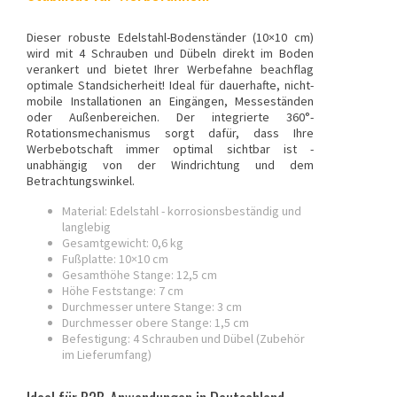
Dieser robuste Edelstahl-Bodenständer (10×10 cm)
wird mit 4 Schrauben und Dübeln direkt im Boden
verankert und bietet Ihrer
Werbefahne beachflag
optimale Standsicherheit! Ideal für dauerhafte, nicht-
mobile Installationen an Eingängen, Messeständen
oder Außenbereichen. Der integrierte 360°-
Rotationsmechanismus sorgt dafür, dass Ihre
Werbebotschaft immer optimal sichtbar ist -
unabhängig von der Windrichtung und dem
Betrachtungswinkel.
Material: Edelstahl - korrosionsbeständig und
langlebig
Gesamtgewicht: 0,6 kg
Fußplatte: 10×10 cm
Gesamthöhe Stange: 12,5 cm
Höhe Feststange: 7 cm
Durchmesser untere Stange: 3 cm
Durchmesser obere Stange: 1,5 cm
Befestigung: 4 Schrauben und Dübel (Zubehör
im Lieferumfang)