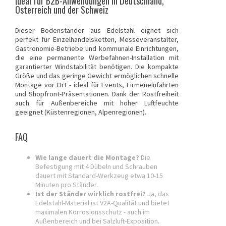
Ideal für B2B-Anwendungen in Deutschland,
Österreich und der Schweiz
Dieser Bodenständer aus Edelstahl eignet sich
perfekt für Einzelhandelsketten, Messeveranstalter,
Gastronomie-Betriebe und kommunale Einrichtungen,
die eine permanente Werbefahnen-Installation mit
garantierter Windstabilität benötigen. Die kompakte
Größe und das geringe Gewicht ermöglichen schnelle
Montage vor Ort - ideal für Events, Firmeneinfahrten
und Shopfront-Präsentationen. Dank der Rostfreiheit
auch für Außenbereiche mit hoher Luftfeuchte
geeignet (Küstenregionen, Alpenregionen).
FAQ
Wie lange dauert die Montage?
Die
Befestigung mit 4 Dübeln und Schrauben
dauert mit Standard-Werkzeug etwa 10-15
Minuten pro Ständer.
Ist der Ständer wirklich rostfrei?
Ja, das
Edelstahl-Material ist V2A-Qualität und bietet
maximalen Korrosionsschutz - auch im
Außenbereich und bei Salzluft-Exposition.