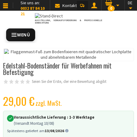
Sie uns an:
DE
Kontakt
0032 87 84 10
0
21
AUSSTELLUNG, VERKAUFSFÖRDERUNG & PROFESSIONELLE
EINRICHTUNG
MENÜ
Edelstahl-Bodenständer für Werbefahnen mit
Befestigung
Seien Sie der Erste, der eine Bewertung abgibt
29,00 €
zzgl. MwSt.
Voraussichtliche Lieferung :
1-3 Werktage
(Versandt Montag 10/08)
Spätestens geliefert am
13/08/2026