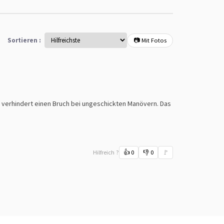
Sortieren :
📷 Mit Fotos
s verhindert einen Bruch bei ungeschickten Manövern. Das
Hilfreich ?
👍
0
👎
0
🚩