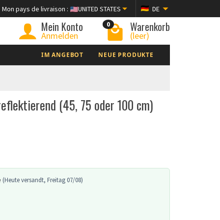
Mon pays de livraison :
UNITED STATES
DE
Mein Konto
Warenkorb
0
Anmelden
(leer)
IM ANGEBOT
NEUE PRODUKTE
reflektierend (45, 75 oder 100 cm)
e
(Heute versandt, Freitag 07/08)