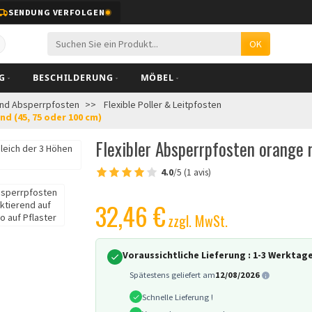
SENDUNG VERFOLGEN
OK
BESCHILDERUNG
MÖBEL
und Absperrpfosten
Flexible Poller & Leitpfosten
d (45, 75 oder 100 cm)
Flexibler Absperrpfosten orange 
4.0
/5 (1 avis)
32,46 €
zzgl. MwSt.
Voraussichtliche Lieferung :
1-3 Werktag
Spätestens geliefert am
12/08/2026
Schnelle Lieferung !