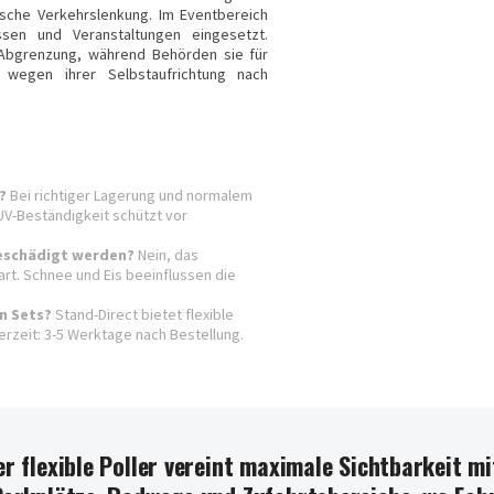
tische Verkehrslenkung. Im Eventbereich
sen und Veranstaltungen eingesetzt.
-Abgrenzung, während Behörden sie für
wegen ihrer Selbstaufrichtung nach
?
Bei richtiger Lagerung und normalem
UV-Beständigkeit schützt vor
beschädigt werden?
Nein, das
art. Schnee und Eis beeinflussen die
in Sets?
Stand-Direct bietet flexible
ferzeit: 3-5 Werktage nach Bestellung.
er flexible Poller vereint maximale Sichtbarkeit mi