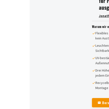
für 
ausg
Jonat
Warum wir 
Flexibles
kein Aus
Leuchtend
Sichtbark
UV-bestän
Außennut
Drei Höhe
jedem Ei
Recycelb
Montage 
Ber