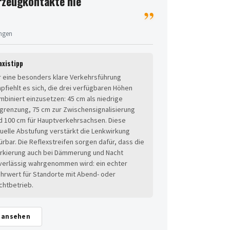
rzeugkontakte nie
ungen
axistipp
r eine besonders klare Verkehrsführung
pfiehlt es sich, die drei verfügbaren Höhen
mbiniert einzusetzen: 45 cm als niedrige
grenzung, 75 cm zur Zwischensignalisierung
d 100 cm für Hauptverkehrsachsen. Diese
suelle Abstufung verstärkt die Lenkwirkung
ürbar. Die Reflexstreifen sorgen dafür, dass die
rkierung auch bei Dämmerung und Nacht
verlässig wahrgenommen wird: ein echter
hrwert für Standorte mit Abend- oder
chtbetrieb.
e ansehen