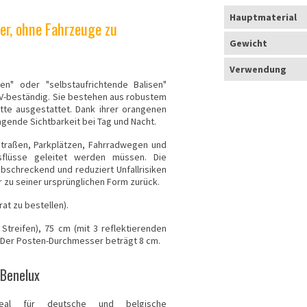
Hauptmaterial
er, ohne Fahrzeuge zu
Gewicht
Verwendung
sen" oder "selbstaufrichtende Balisen"
UV-beständig. Sie bestehen aus robustem
atte ausgestattet. Dank ihrer orangenen
agende Sichtbarkeit bei Tag und Nacht.
Straßen, Parkplätzen, Fahrradwegen und
sflüsse geleitet werden müssen. Die
 abschreckend und reduziert Unfallrisiken
 zu seiner ursprünglichen Form zurück.
at zu bestellen).
 Streifen), 75 cm (mit 3 reflektierenden
). Der Posten-Durchmesser beträgt 8 cm.
 Benelux
deal für deutsche und belgische