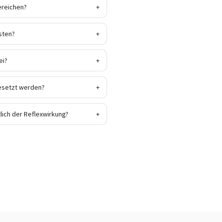
ereichen?
+
sten?
+
ei?
+
gesetzt werden?
+
ich der Reflexwirkung?
+