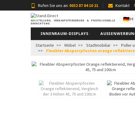
Rufen Sie uns an:
0032 87 84 10 21
Kontakt
DE
AUSSTELLUNG, VERKAUFSFÖRDERUNG & PROFESSIONELLE
EINRICHTUNG
INNENRAUM-DISPLAYS
AUSSENWERBUNG
Startseite
Möbel
Stadtmobiliar
Poller 
Flexibler Absperrpfosten orange reflektieren