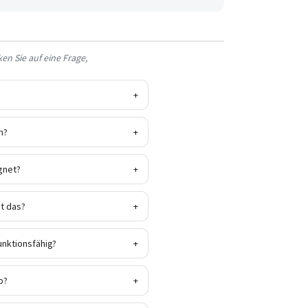
en Sie auf eine Frage,
+
m?
+
gnet?
+
t das?
+
unktionsfähig?
+
b?
+