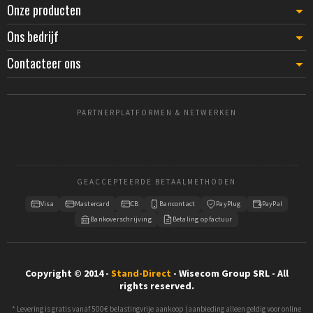
Onze producten
Ons bedrijf
Contacteer ons
PARTNERPLATFORMEN & NETWERKEN
GEACCEPTEERDE BETAALMETHODEN
Visa
Mastercard
CB
Bancontact
PayPlug
PayPal
Bankoverschrijving
Betaling op factuur
Copyright © 2014 -
Stand-Direct
- Wisecom Group SRL - All
rights reserved.
* Levering is gratis vanaf 500€ belastingvrije aankoop (aanbieding alleen geldig voor online