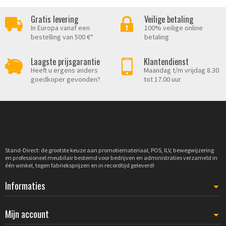
Gratis levering
Veilige betaling
In Europa vanaf een
100% veilige online
bestelling van 500 €*
betaling
Laagste prijsgarantie
Klantendienst
Heeft u ergens anders
Maandag t/m vrijdag 8.30
goedkoper gevonden?
tot 17.00 uur
Stand-Direct: de grootste keuze aan promotiemateriaal, POS, ILV, bewegwijzering
en professioneel meubilair bestemd voor bedrijven en administraties verzameld in
één winkel, tegen fabrieksprijzen en in recordtijd geleverd!
Informaties
Mijn account