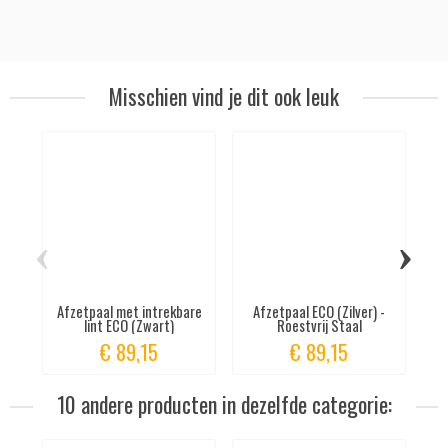
Misschien vind je dit ook leuk
‹
›
Afzetpaal met intrekbare
Afzetpaal ECO (Zilver) -
A
lint ECO (Zwart)
Roestvrij Staal
€ 89,15
€ 89,15
10 andere producten in dezelfde categorie: