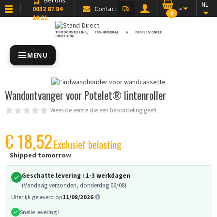
NL
0032 87 84
Contact
0
10 21
TENTOONSTELLING, POS-MATERIAAL & PROFESSIONELE
INRICHTING
MENU
Wandontvanger voor Potelet® lintenroller
Wees de eerste die een beoordeling geeft
€ 18,52
Exclusief belasting
Shipped tomorrow
Geschatte levering :
1-3 werkdagen
(Vandaag verzonden, donderdag 06/08)
Uiterlijk geleverd op
11/08/2026
Snelle levering !