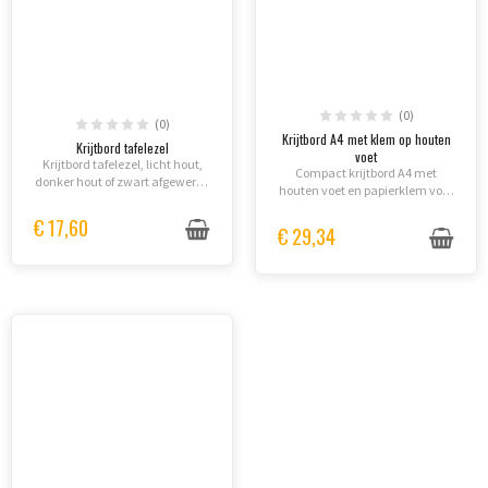
(0)
(0)
Krijtbord A4 met klem op houten
Krijtbord tafelezel
voet
Krijtbord tafelezel, licht hout,
Compact krijtbord A4 met
donker hout of zwart afgewerkt.
houten voet en papierklem voor
Krijtbord A4 of A5 formaat,
restaurants, winkels en
dubbelzijdig beschrijfbaar.
€ 17,60
evenementen. Dubbelzijdig
€ 29,34
bruikbaar, snel bezorgd.