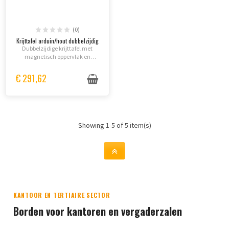
(0)
Krijttafel arduin/hout dubbelzijdig
Dubbelzijdige krijttafel met
magnetisch oppervlak en
waterdicht houten frame,
ideaal voor restaurants en
€ 291,62
winkels.
Showing 1-5 of 5 item(s)
KANTOOR EN TERTIAIRE SECTOR
Borden voor kantoren en vergaderzalen