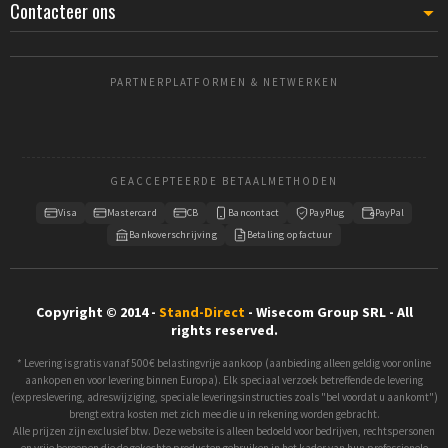
magnetisch gelakt glas) het institutionele imago.
Contacteer ons
PARTNERPLATFORMEN & NETWERKEN
GEACCEPTEERDE BETAALMETHODEN
Visa
Mastercard
CB
Bancontact
PayPlug
PayPal
Bankoverschrijving
Betaling op factuur
Copyright © 2014 -
Stand-Direct
- Wisecom Group SRL - All
rights reserved.
* Levering is gratis vanaf 500€ belastingvrije aankoop (aanbieding alleen geldig voor online
aankopen en voor levering binnen Europa). Elk speciaal verzoek betreffende de levering
(expreslevering, adreswijziging, speciale leveringsinstructies zoals "bel voordat u aankomt")
brengt extra kosten met zich mee die u in rekening worden gebracht.
Alle prijzen zijn exclusief btw. Deze website is alleen bedoeld voor bedrijven, rechtspersonen