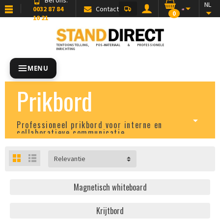
NL
0032 87 84
Contact
0
10 21
TENTOONSTELLING, POS-MATERIAAL & PROFESSIONELE
INRICHTING
MENU
Prikbord
Professioneel prikbord voor interne en
collaboratieve communicatie
Relevantie
Magnetisch whiteboard
Krijtbord