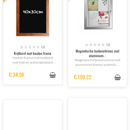
(0)
(0)
Magnetische buitenvitrines met
Krijtbord met houten frame
aluminium...
Houten frame met krijtbord
Magnetische buitenvitrine met
voor krijt en wateroplosbare
aluminium frame, waterdicht
markers.
en vergrendeld. Perfect voor
€ 34,96
restaurants, hotels en
€ 190,22
bedrijven.