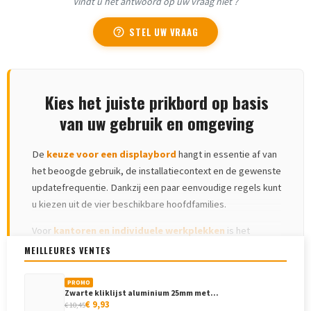
Vindt u het antwoord op uw vraag niet ?
STEL UW VRAAG
help_outline
Kies het juiste prikbord op basis
van uw gebruik en omgeving
De
keuze voor een displaybord
hangt in essentie af van
het beoogde gebruik, de installatiecontext en de gewenste
updatefrequentie. Dankzij een paar eenvoudige regels kunt
u kiezen uit de vier beschikbare hoofdfamilies.
Voor
kantoren en individuele werkplekken
is het
compacte magneetbord (60x90cm) over het algemeen
MEILLEURES VENTES
optimaal: hiermee kunt u documenten, notities,
MEER INFORMATIE
▾
persoonlijke schema's met magneten en snelle dagelijkse
PROMO
Zwarte kliklijst aluminium 25mm met...
updates weergeven. De leisteenplaat is niet geschikt voor
€ 9,93
€ 10,45