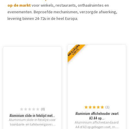
op de markt
voor winkels, restaurants, onthaalruimtes en
evenementen. Beproefde mechanismen, verzorgde afwerking,
levering binnen 24-72u in de heel Europa.
MEILLEURE
VENTE
(1)
(0)
Aluminium affichehouder zwart
Aluminium slide-in fotolijst met...
A3 A4 op...
Aluminium slide-in fotolijst voor
Aluminium affichestandaard
toonbank- en tafelweergave in
A4 of A3 op gebogen voet, mat
landschapsmodus. Inclusief