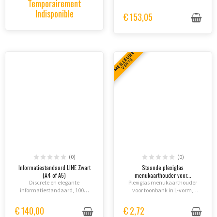
Temporairement
zwart (RAL9005), met anti-
anti-reflectie beschermingsfolie
Indisponible
reflectie bescherming.
€ 153,05
en dubbelzijdig plakband.
MEILLEURE
VENTE
(0)
(0)
Informatiestandaard LINE Zwart
Staande plexiglas
(A4 of A5)
menukaarthouder voor...
Discrete en elegante
Plexiglas menukaarthouder
informatiestandaard, 100%
voor toonbank in L-vorm,
compatibel met de LINE
beschikbaar in A4, A5 en A6
afzetpalen (Potelet®).
staand of liggend formaat.
€ 140,00
€ 2,72