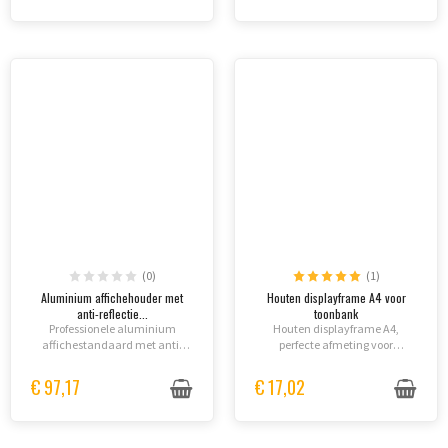
(0)
(1)
Aluminium affichehouder met
Houten displayframe A4 voor
anti-reflectie...
toonbank
Professionele aluminium
Houten displayframe A4,
affichestandaard met anti-
perfecte afmeting voor
reflectie folie APET. Beschikbaar
toonbank en bureau, inclusief
in A3 en A4 formaat, portret of
anti-reflecterende afdekking.
€ 97,17
€ 17,02
landschap. Clip-framewerk
voor eenvoudig onderhoud....