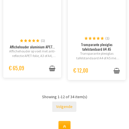
(1)
(1)
Transparante plexiglas
Affichehouder aluminium APET...
tafelstandaard A4 A5
Affichehouder op voet met anti-
Transparante plexiglas
reflectie APET-folie, A3 of A4,
tafelstandaard A4 of A5 met
portret- of landschapstand.
ovale voet, licht en duurzaam
€ 65,09
(verkocht per 25 stuks).
€ 12,00
Showing 1-12 of 34 item(s)
Volgende