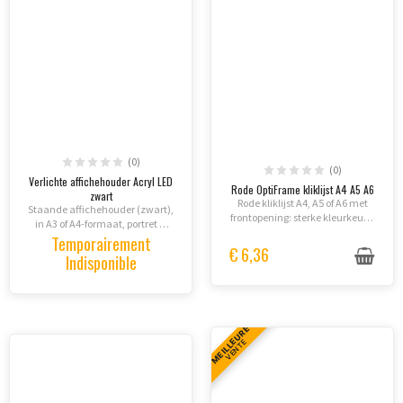
(0)
(0)
Verlichte affichehouder Acryl LED
Rode OptiFrame kliklijst A4 A5 A6
zwart
Rode kliklijst A4, A5 of A6 met
Staande affichehouder (zwart),
frontopening: sterke kleurkeuze
in A3 of A4-formaat, portret of
voor maximale impact in
landschap, LED-paneel.
Temporairement
kantoren, winkels en publieke
€ 6,36
Indisponible
ruimten.
MEILLEURE
VENTE