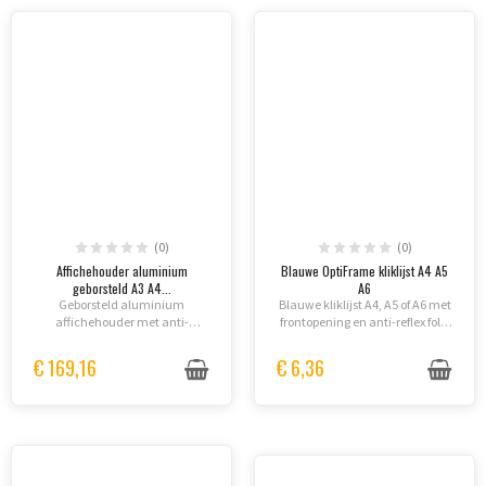
(0)
(0)
Affichehouder aluminium
Blauwe OptiFrame kliklijst A4 A5
geborsteld A3 A4...
A6
Geborsteld aluminium
Blauwe kliklijst A4, A5 of A6 met
affichehouder met anti-
frontopening en anti-reflex folie
reflectie APET folie, gebogen
inbegrepen.
voet, draaibaar formaat A4 of
€ 169,16
€ 6,36
A3.