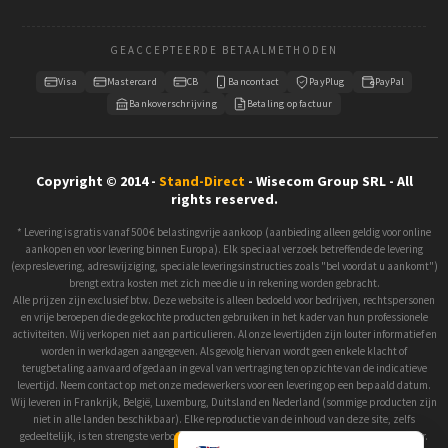
GEACCEPTEERDE BETAALMETHODEN
Visa
Mastercard
CB
Bancontact
PayPlug
PayPal
Bankoverschrijving
Betaling op factuur
Copyright © 2014 -
Stand-Direct
- Wisecom Group SRL - All
rights reserved.
* Levering is gratis vanaf 500€ belastingvrije aankoop (aanbieding alleen geldig voor online
aankopen en voor levering binnen Europa). Elk speciaal verzoek betreffende de levering
(expreslevering, adreswijziging, speciale leveringsinstructies zoals "bel voordat u aankomt")
brengt extra kosten met zich mee die u in rekening worden gebracht.
Alle prijzen zijn exclusief btw. Deze website is alleen bedoeld voor bedrijven, rechtspersonen
en vrije beroepen die de gekochte producten gebruiken in het kader van hun professionele
activiteiten. Wij verkopen niet aan particulieren. Al onze levertijden zijn louter informatief en
worden in werkdagen aangegeven. Als gevolg hiervan wordt geen enkele klacht of
terugbetaling aanvaard of gedaan in geval van vertraging ten opzichte van de indicatieve
levertijd. Neem contact op met onze medewerkers voor een levering op een bepaald datum.
Wij leveren in Frankrijk, België, Luxemburg, Duitsland en Nederland (sommige producten zijn
niet in alle landen beschikbaar). Elke reproductie van de inhoud van deze site, zelfs
gedeeltelijk, is ten strengste verboden zonder voorafgaande toestemming van de eigenaar.