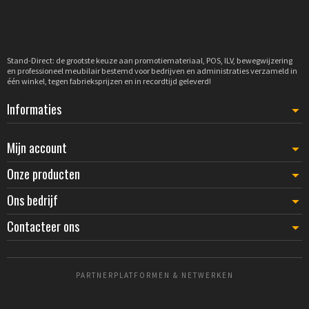
impact op voorbijgangers te vergroten. Deze raam +
Afficheophanging met veerclips voor...
€ 8,78
vloercombinatie trekt veel aandacht in een drukke
winkelstraat.
Stand-Direct: de grootste keuze aan promotiemateriaal, POS, ILV, bewegwijzering
en professioneel meubilair bestemd voor bedrijven en administraties verzameld in
Tenslotte is het voor
implementaties op meerdere
één winkel, tegen fabrieksprijzen en in recordtijd geleverd!
locaties
essentieel om het postermodel in alle vestigingen
Informaties
te harmoniseren voor een consistent imago. Deze
uniformiteit vereenvoudigt ook het beheer van in serie
gedrukte posters voor het hele wagenpark, waardoor de
Mijn account
totale kosten van uw visuele communicatiesysteem
Onze producten
worden geoptimaliseerd.
Ons bedrijf
Contacteer ons
PARTNERPLATFORMEN & NETWERKEN