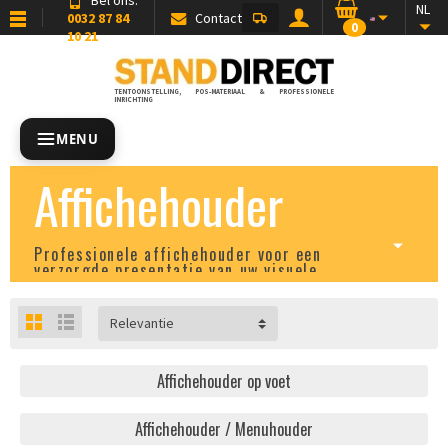
NL
0032 87 84
Contact
0
10 21
TENTOONSTELLING, POS-MATERIAAL & PROFESSIONELE
INRICHTING
MENU
Affichehouder
Professionele affichehouder voor een
verzorgde presentatie van uw visuele
communicatie
Relevantie
Affichehouder op voet
Affichehouder / Menuhouder