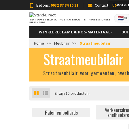
Bel ons:
0032 87 84 10 21
Contact
VOLG 
NL
TENTOONSTELLING, POS-MATERIAAL & PROFESSIONELE
INRICHTING
WINKELRECLAME & POS-MATERIAAL
BU
Home
Meubilair
Straatmeubilair
Straatmeubilair
Straatmeubilair voor gemeenten, over
Er zijn 15 producten.
Verkeersdre
Palen en bollards
snelheids