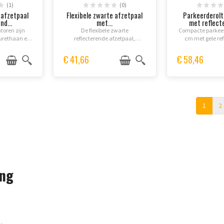
(1)
(0)
e afzetpaal
Flexibele zwarte afzetpaal
Parkeerderol
nd...
met...
met reflecte
atoren zijn
De flexibele zwarte
Compacte parkeer
urethaan en
reflecterende afzetpaal,
cm met gele re
rfect voor
bestand tegen UV-straling, zorgt
markering voo
, wegen en
voor veiligheid en minimaliseert
parkeerplaatsa
€ 41,66
€ 58,46
veiligheid
het risico op beschadiging van
geschikt voor 
is.
voertuigen. Geschikt voor
buitenparkeer
binnen-...
1
2
ing