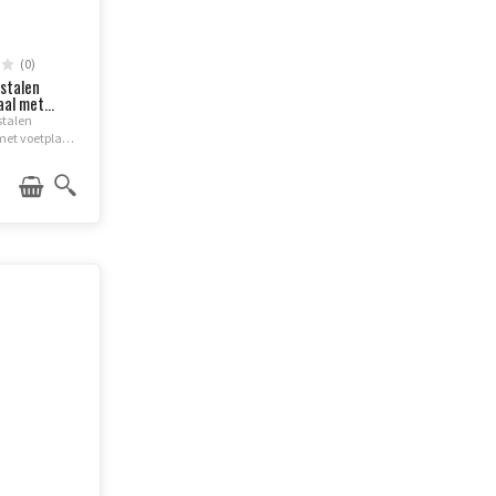
(0)
stalen
al met...
stalen
met voetplaat
rzame
tting. Met
pen (rood/wit)
zichtbaarheid.
allatie...