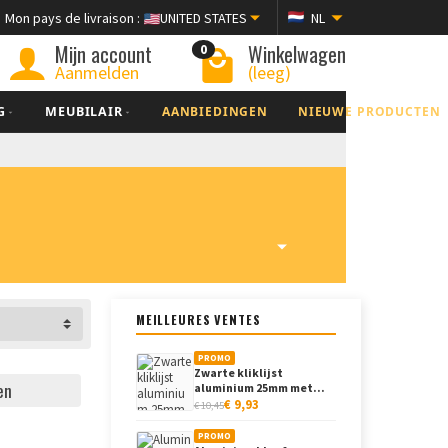
Mon pays de livraison :
UNITED STATES
NL
Mijn account
Winkelwagen
0
Aanmelden
(leeg)
G
MEUBILAIR
AANBIEDINGEN
NIEUWE PRODUCTEN
MEILLEURES VENTES
PROMO
Zwarte kliklijst
en
aluminium 25mm met...
€ 9,93
€ 10,45
PROMO