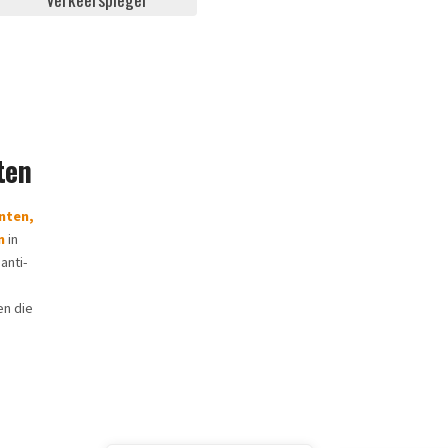
ten
nten,
n
in
anti-
en die