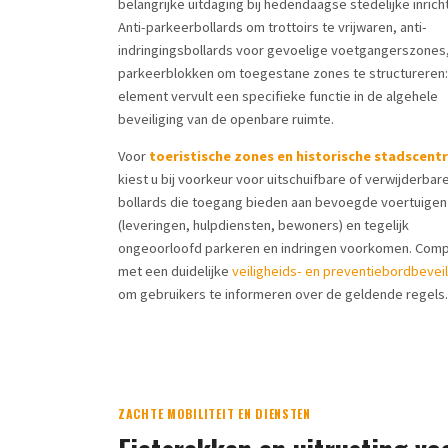
belangrijke uitdaging bij hedendaagse stedelijke inricht
Anti-parkeerbollards om trottoirs te vrijwaren, anti-
indringingsbollards voor gevoelige voetgangerszones
parkeerblokken om toegestane zones te structureren:
element vervult een specifieke functie in de algehele
beveiliging van de openbare ruimte.
Voor
toeristische zones en historische stadscent
kiest u bij voorkeur voor uitschuifbare of verwijderbar
bollards die toegang bieden aan bevoegde voertuigen
(leveringen, hulpdiensten, bewoners) en tegelijk
ongeoorloofd parkeren en indringen voorkomen. Comp
met een duidelijke
veiligheids- en preventiebordbeveil
om gebruikers te informeren over de geldende regels.
ZACHTE MOBILITEIT EN DIENSTEN