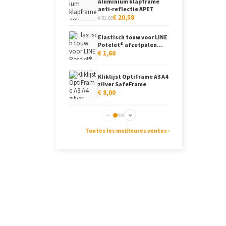
Aluminium klapframe
anti-reflectie APET
€ 20,58
€ 21,66
Elastisch touw voor LINE
Potelet® afzetpalen...
€ 1,60
Kliklijst OptiFrame A3 A4
zilver SafeFrame
€ 8,00
Kliklijst aluminium
satijn afgeronde
Toutes les meilleures ventes ›
hoeken...
€ 8,68
Transparante plexiglas
tafelstandaard A4 A5
€ 12,00
Kliklijst aluminium
satijn met APET...
€ 8,68