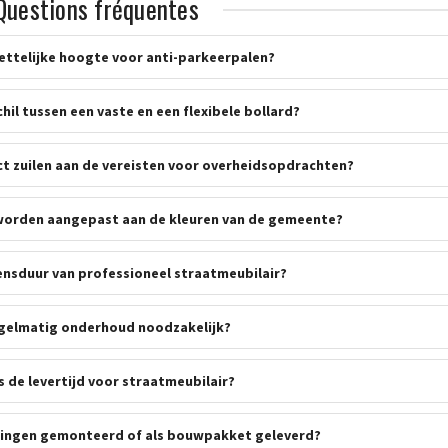
Questions fréquentes
wettelijke hoogte voor anti-parkeerpalen?
chil tussen een vaste en een flexibele bollard?
t zuilen aan de vereisten voor overheidsopdrachten?
worden aangepast aan de kleuren van de gemeente?
vensduur van professioneel straatmeubilair?
egelmatig onderhoud noodzakelijk?
s de levertijd voor straatmeubilair?
tingen gemonteerd of als bouwpakket geleverd?