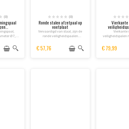
(0)
(0)
mingspaal
Ronde stalen afzetpaal op
Vierkante 
en...
voetplaat
veiligheidspa
ingspaal,
Vervaardigd van staal, zijn de
Vierkante 
ameter Ø 7,6
ronde veiligheidspaalen
veiligheidspalen 
 Ø 15,9 cm.
bestand en duurzaam, en
voor duu
staal met
worden zij gebruikt om
circulatieafze
€ 57,76
€ 79,99
minglaag
verkeersroutes af te bakenen en
reflecterende stre
stiging met
gevaarlijke zones aan te geven.
voor nachtelijke 
n...
Deze...
Eenvoudige inst