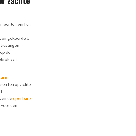
or zachte
gemeenten om hun
n, omgekeerde U-
trustingen
 op de
ebrek aan
bare
tsen ten opzichte
et
s en de
openbare
n voor een