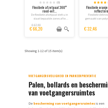
(0)
Flexibele afzetpaal 360°
Flexibele oranj
rood-wit...
reflectere
De flexibele afzetpaal stelt u in
Flexibele deline
staat bepaalde zones af te
gemaakt van poly
bakenen en gevaren of
UV-bestendig. Pe
€ 67,90
obstakels aan te geven.
parkeerterreinen
€ 66,20
€ 32,46
Beschikbaar in 75 cm of 100 cm
fietspaden waar 
formaat. Flexibel ontwerp: na
prioriteit 
een...
Showing 1-12 of 15 item(s)
VOETGANGERSVEILIGHEID EN PARKEERPREVENTIE
Palen, bollards en bescherm
van voetgangersruimtes
De
bescherming van voetgangersruimtes
is een