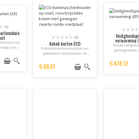
(1)
buitenshuis
Veiligheidsp
aat
(0)
verwarming (
formaat voor
Asbak buiten ECO
Ronde veilighei
ntage, van
Professionele buitenasbak van
geïntegreerde 
tstof.
geborsteld roestvrijstaal, ter
tegen condens e
bevestiging aan de grond.
optimale zichtbaa
€ 478,12
Sterke constructie en eenvoudig
€ 68,01
weersomstand
onderhoud.