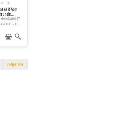
(0)
tafel 87cm
rende...
deroltafel 87
flecterende
r veilige
fbakening,
garages en
terreinen.
Volgende