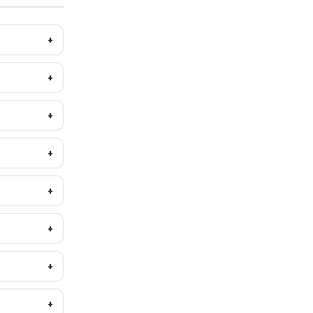
+
+
+
+
+
+
+
+