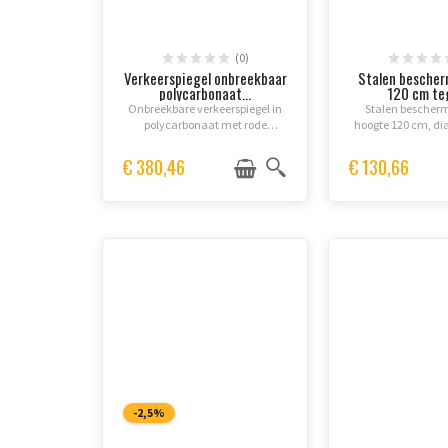
(0)
Verkeerspiegel onbreekbaar
Stalen bescher
polycarbonaat...
120 cm teg
Onbreekbare verkeerspiegel in
Stalen bescherm
polycarbonaat met rode
hoogte 120 cm, di
reflecterende strepen,
cm, Ø 8,89 cm of
ontworpen om de zichtbaarheid
Gegalvaniseerd 
€ 380,46
€ 130,66
op openbare wegen te
poederbescher
verbeteren en de veiligheid van
geel/zwart. Beve
alle...
ankerboute
-2,5%