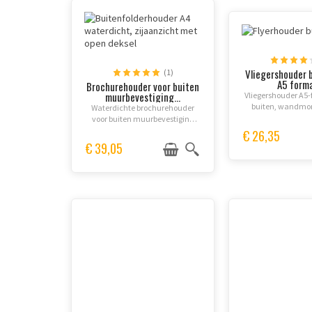
Vliegershouder 
(1)
A5 form
Brochurehouder voor buiten
muurbevestiging...
Vliegershouder A5-
buiten, wandmo
Waterdichte brochurehouder
helder kuns
voor buiten muurbevestiging
plexiglas
€ 26,35
€ 39,05