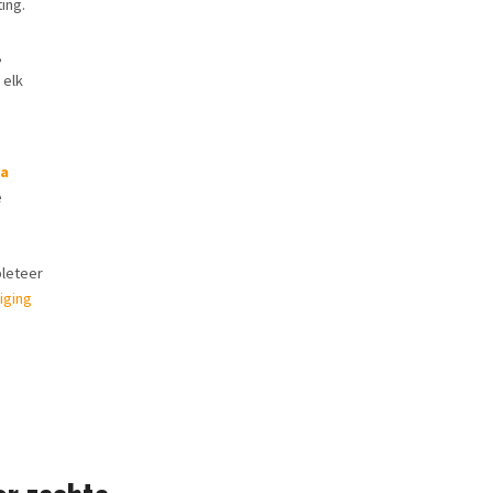
ing.
,
 elk
ra
e
leteer
iging