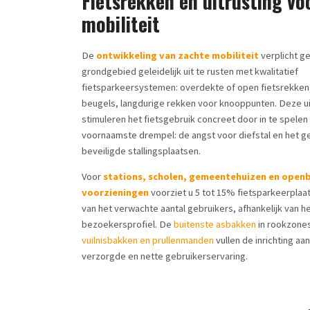
Fietsrekken en uitrusting vo
mobiliteit
De
ontwikkeling van zachte mobiliteit
verplicht 
grondgebied geleidelijk uit te rusten met kwalitatief
fietsparkeersystemen: overdekte of open fietsrekke
beugels, langdurige rekken voor knooppunten. Deze ui
stimuleren het fietsgebruik concreet door in te spelen
voornaamste drempel: de angst voor diefstal en het g
beveiligde stallingsplaatsen.
Voor
stations, scholen, gemeentehuizen en open
voorzieningen
voorziet u 5 tot 15% fietsparkeerplaa
van het verwachte aantal gebruikers, afhankelijk van h
bezoekersprofiel. De
buitenste asbakken
in rookzone
vuilnisbakken en prullenmanden
vullen de inrichting aa
verzorgde en nette gebruikerservaring.