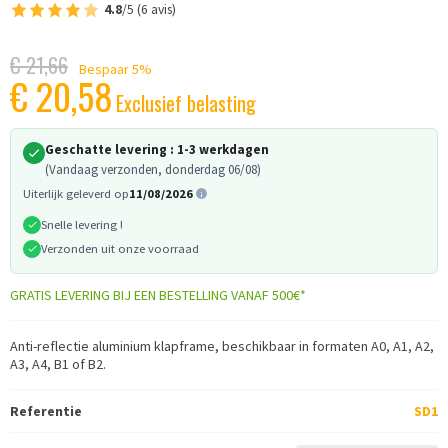
4.8
/5 (6 avis)
€ 21,66
Bespaar 5%
€ 20,58
Exclusief belasting
Geschatte levering :
1-3 werkdagen
(Vandaag verzonden, donderdag 06/08)
Uiterlijk geleverd op
11/08/2026
Snelle levering !
Verzonden uit onze voorraad
GRATIS LEVERING BIJ EEN BESTELLING VANAF 500€*
Anti-reflectie aluminium klapframe, beschikbaar in formaten A0, A1, A2,
A3, A4, B1 of B2.
Referentie
SD1