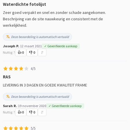
Waterdichte fotolijst
Zeer goed verpakt en snel en zonder schade aangekomen.
Beschrijving van de site nauwkeurig en consistent met de
werkelijkheid.
Deze beoordeling is automatisch vertaald
Joseph P.
·
12 maart 2021
✓ Geverifieerde aankoop
Nuttig ?
👍
0
👎
0
🚩
4/5
RAS
LEVERING IN 3 DAGEN EN GOEDE KWALITEIT FRAME
Deze beoordeling is automatisch vertaald
Sarah R.
·
19 november 2020
✓ Geverifieerde aankoop
Nuttig ?
👍
0
👎
0
🚩
5/5