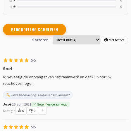
2 ★
0
1 ★
0
BEOORDELING SCHRIJVEN
Sorteren :
📷 Met foto's
5/5
Snel
Ik bevestig de ontvangst van het raamwerk en dank u voor uw
reactievermogen
Deze beoordeling is automatisch vertaald
José
·
26 april 2021
✓ Geverifieerde aankoop
Nuttig ?
👍
0
👎
0
🚩
5/5