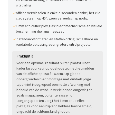
uitstraling
Affiche verwisselen in enkele seconden dankzij het clic-
clac systeem op 45°: geen gereedschap nodig
1 mm anti-reflex plexiglas: biedt mechanische en visuele
bescherming die lang meegaat
7 standaardformaten en staffelkorting: schaalbare en
rendabele oplossing voor grotere uitrolprojecten
Praktijktip
Voor een optimaal resultaat buiten plaatst u het
kader bij voorkeur op ooghoogte, met het midden
van de affiche op 150 à 160 cm. Op gladde
ondergronden biedt montage met dubbelzijdige
tape (niet inbegrepen) een nette afwerking met
behoud van de wand. In veeleisende omgevingen
zoals magazijnen, buitenterrassen of
toegangspoorten zorgt het 1 mm anti-reflex
plexiglas voor een blijvend heldere leesbaarheid,
ongeacht de lichtomstandigheden.