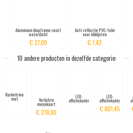
Aluminium klapframe zwart
Anti-reflectie PVC-folie
waterdicht
voor kliklijsten
€ 27,09
€ 7,42
10 andere producten in dezelfde categorie:
Kurkvitrine
LED-
LED-
met
Verlichte
affichekader
affichekader
a
aluminium
menukaart
buiten
vergrendeld
frame,
€ 801,45
wandmontage
aluminium
en
€ 278,80
waterdicht
2x A4
waterdicht