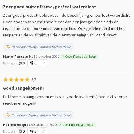
Zeer goed buitenframe, perfect waterdicht
Zeer goed product, voldoet aan de beschrijving en perfect waterdicht.
Geen spoor van vochtigheid meer dan een jaar geleden sinds de
installatie op de buitenmuur van mijn huis. Ook gefeliciteerd met het
respect en de kwaliteit van de dienstverlening van Stand Direct
Deze beoordeling is automatisch vertaald
Marie-Pascale M.
·
30 oktober 2020
✓ Geverifieerde aankoop
Nuttig ?
👍
0
👎
0
🚩
5/5
Goed aangekomen!
Het frame is aangekomen en is van goede kwaliteit :) bedankt voor je
reactievermogen!!
Deze beoordeling is automatisch vertaald
Patrick Roques
·
30 oktober 2020
✓ Geverifieerde aankoop
Nuttig ?
👍
0
👎
0
🚩