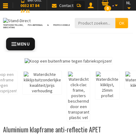
NL
0032 87 84
Contact
0
10 21
OK
TENTOONSTELLING, POS-MATERIAAL & PROFESSIONELE
INRICHTING
MENU
Aluminium klapframe anti-reflectie APET