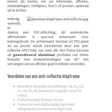
binnen als buiten, om uw informatie, affiches,
mededelingen, richtlijnen, foto's of posters optimaal
uit te lichten.
Volledig
waterdic
ht
dankzij een PVC-afdichting, dit
waterdichte
affichekader
is speciaal ontworpen voor
buitengebruik. De achterwand bestaat uit PVC-plaat
en uw poster wordt beschermd door een anti-
reflectie APET-folie van 1mm dik. Het frame bestaat
uit
geanodiseerd aluminium
profielen van 25mm
breedte met hoekverbindingen van 45°: het
vervangen van uw affiches gaat in enkele seconden.
Voordelen van ons anti-reflectie klapframe
Meerdere formaten beschikbaar: A4, A3, A2,
A1, A0, B2, B1 (Maatwerk mogelijk vanaf 50
stuks)
Profielbreedte (frame): 25 mm
Frame kan met dubbelzijdig tape (niet
inbegrepen) worden bevestigd voor