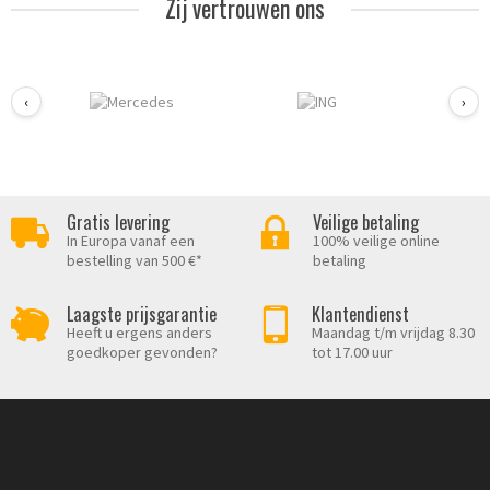
Zij vertrouwen ons
‹
›
Gratis levering
Veilige betaling
In Europa vanaf een
100% veilige online
bestelling van 500 €*
betaling
Laagste prijsgarantie
Klantendienst
Heeft u ergens anders
Maandag t/m vrijdag 8.30
goedkoper gevonden?
tot 17.00 uur