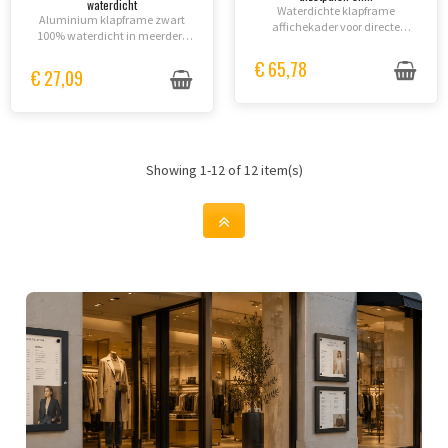
waterdicht
Waterdichte klapframe
Aluminium klapframe zwart
affichekader voor directe
100% waterdicht in meerdere
montage op palen - perfect voor
formaten (A0, A1, A2, A3, A4, B1
openbare ruimtes,
€ 65,78
of B2) met gesloten prijzen op
€ 27,09
evenementen en duidelijke
basis van gewenste
zichtbaarheid met universele
hoeveelheid.
spanringels...
Showing 1-12 of 12 item(s)