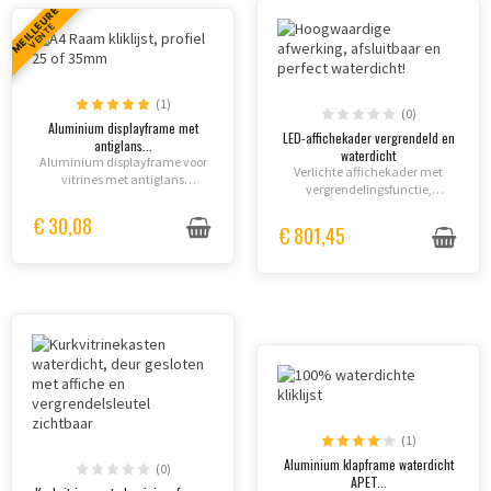
MEILLEURE
VENTE
(1)
(0)
Aluminium displayframe met
LED-affichekader vergrendeld en
antiglans...
waterdicht
Aluminium displayframe voor
Verlichte affichekader met
vitrines met antiglans
vergrendelingsfunctie,
bescherming APET. Talrijke
zijdelingse cilinderslot.
formaten beschikbaar.
€ 30,08
€ 801,45
Dubbelzijdig recto/verso
weergave.
(1)
Aluminium klapframe waterdicht
(0)
APET...