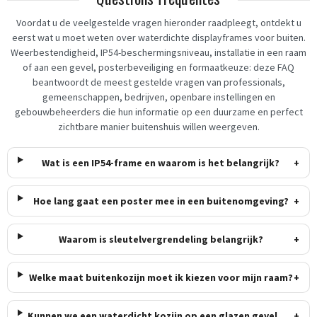
Voordat u de veelgestelde vragen hieronder raadpleegt, ontdekt u
eerst wat u moet weten over waterdichte displayframes voor buiten.
Weerbestendigheid, IP54-beschermingsniveau, installatie in een raam
of aan een gevel, posterbeveiliging en formaatkeuze: deze FAQ
beantwoordt de meest gestelde vragen van professionals,
gemeenschappen, bedrijven, openbare instellingen en
gebouwbeheerders die hun informatie op een duurzame en perfect
zichtbare manier buitenshuis willen weergeven.
Wat is een IP54-frame en waarom is het belangrijk?
+
Hoe lang gaat een poster mee in een buitenomgeving?
+
Waarom is sleutelvergrendeling belangrijk?
+
Welke maat buitenkozijn moet ik kiezen voor mijn raam?
+
Kunnen we een waterdicht kozijn op een glazen gevel
+