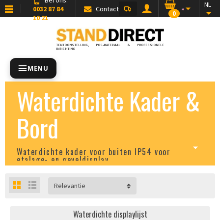
NL
0032 87 84
Contact
0
10 21
TENTOONSTELLING, POS-MATERIAAL & PROFESSIONELE
INRICHTING
MENU
Waterdichte Kader &
Bord
Waterdichte kader voor buiten IP54 voor
etalage- en geveldisplay
Relevantie
Waterdichte displaylijst