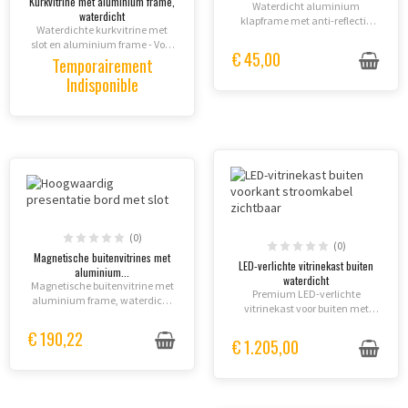
Kurkvitrine met aluminium frame,
Waterdicht aluminium
waterdicht
klapframe met anti-reflectie
Waterdichte kurkvitrine met
APET folie in alle
slot en aluminium frame - Voor
standaardformaten. Ideaal
€ 45,00
gebruik binnen en buiten.
Temporairement
voor professionele affiching
Indisponible
binnen en buiten.
(0)
(0)
Magnetische buitenvitrines met
LED-verlichte vitrinekast buiten
aluminium...
waterdicht
Magnetische buitenvitrine met
Premium LED-verlichte
aluminium frame, waterdicht
vitrinekast voor buiten met
en vergrendeld. Perfect voor
waterdichte afdichting!
restaurants, hotels en
€ 190,22
€ 1.205,00
bedrijven.