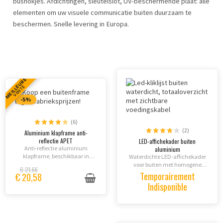
bushokjes. Afdichtingen, sleutelslot, UV-beschermende plaat: alle
elementen om uw visuele communicatie buiten duurzaam te
beschermen. Snelle levering in Europa.
MEILLEURE
VENTE
-5%
(6)
(2)
Aluminium klapframe anti-
reflectie APET
LED-affichekader buiten
Anti-reflectie aluminium
aluminium
klapframe, beschikbaar in
Waterdichte LED-affichekader
formaten A0, A1, A2, A3, A4, B1
voor buiten met homogene
€ 21,66
of B2.
verlichting en hoogwaardige
Temporairement
€ 20,58
aluminium constructie.
Indisponible