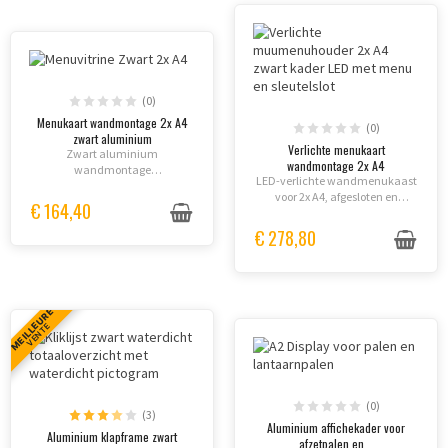
(0)
Menukaart wandmontage 2x A4
(0)
zwart aluminium
Verlichte menukaart
Zwart aluminium
wandmontage 2x A4
wandmontage
LED-verlichte wandmenukaast
menukaartframe voor 2x A4
voor 2x A4, afgesloten en
buiten (niet verlicht).
€ 164,40
beveiligd.
Waterdicht, veilig met slot en
€ 278,80
eenvoudig te vervangen
affiches.
MEILLEURE
VENTE
(0)
(3)
Aluminium affichekader voor
Aluminium klapframe zwart
afzetpalen en...