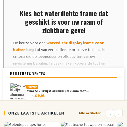
Kies het waterdichte frame dat
geschikt is voor uw raam of
zichtbare gevel
De keuze voor een
waterdicht displayframe voor
buiten
hangt af van verschillende precieze technische
criteria die de levensduur en effectiviteit van uw
investering bepalen. Te vaak maken kopers de fout om
frames te installeren die bedoeld zijn voor gebruik
MEILLEURES VENTES
binnenshuis, wat binnen een paar maanden al schade
MEER INFORMATIE
▾
veroorzaakt.
PROMO
Zwarte kliklijst aluminium 25mm met...
Eerste criterium: de
minimale IP-index
afhankelijk van de
€ 9,93
€ 10,45
blootstelling. IP54 is het verplichte minimum voor elke
blootstelling buitenshuis (weerstand tegen waterspetters
PROMO
‹
›
ONZE LAATSTE ARTIKELEN
Aluminium klapframe anti-reflectie APET
Alle artikelen →
uit alle richtingen). IP55 voor locaties die regelmatig
€ 20,58
€ 21,66
worden blootgesteld aan hevige regen. IP65 voor zware