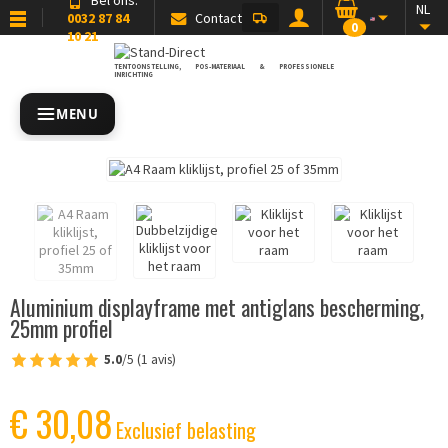
NL
0032 87 84
Contact
0
10 21
TENTOONSTELLING, POS-MATERIAAL & PROFESSIONELE
INRICHTING
MENU
Aluminium displayframe met antiglans bescherming,
25mm profiel
5.0
/5 (1 avis)
€ 30,08
Exclusief belasting