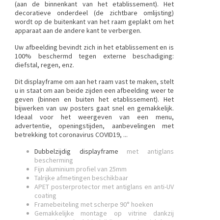
(aan de binnenkant van het etablissement). Het
decoratieve onderdeel (de zichtbare omlijsting)
wordt op de buitenkant van het raam geplakt om het
apparaat aan de andere kant te verbergen.
Uw afbeelding bevindt zich in het etablissement en is
100% beschermd tegen externe beschadiging:
diefstal, regen, enz.
Dit displayframe om aan het raam vast te maken, stelt
u in staat om aan beide zijden een afbeelding weer te
geven (binnen en buiten het etablissement). Het
bijwerken van uw posters gaat snel en gemakkelijk.
Ideaal voor het weergeven van een menu,
advertentie, openingstijden, aanbevelingen met
betrekking tot coronavirus COVID19, ...
Dubbelzijdig displayframe
met antiglans
bescherming
Fijn aluminium profiel van 25mm
Talrijke afmetingen beschikbaar
APET posterprotector met antiglans en anti-UV
coating
Framebeiteling met scherpe 90° hoeken
Gemakkelijke montage op vitrine dankzij