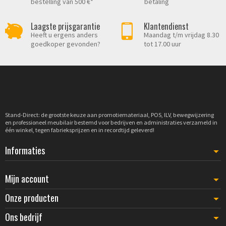
bestelling van 500 €*
betaling
Laagste prijsgarantie
Klantendienst
Heeft u ergens anders
Maandag t/m vrijdag 8.30
goedkoper gevonden?
tot 17.00 uur
Stand-Direct: de grootste keuze aan promotiemateriaal, POS, ILV, bewegwijzering
en professioneel meubilair bestemd voor bedrijven en administraties verzameld in
één winkel, tegen fabrieksprijzen en in recordtijd geleverd!
Informaties
Mijn account
Onze producten
Ons bedrijf