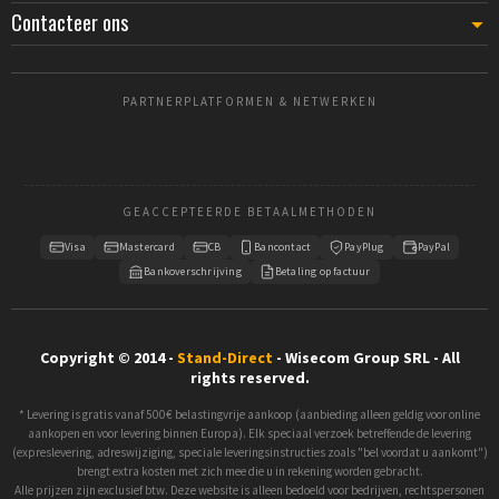
Contacteer ons
PARTNERPLATFORMEN & NETWERKEN
GEACCEPTEERDE BETAALMETHODEN
Visa
Mastercard
CB
Bancontact
PayPlug
PayPal
Bankoverschrijving
Betaling op factuur
Copyright © 2014 -
Stand-Direct
- Wisecom Group SRL - All
rights reserved.
* Levering is gratis vanaf 500€ belastingvrije aankoop (aanbieding alleen geldig voor online
aankopen en voor levering binnen Europa). Elk speciaal verzoek betreffende de levering
(expreslevering, adreswijziging, speciale leveringsinstructies zoals "bel voordat u aankomt")
brengt extra kosten met zich mee die u in rekening worden gebracht.
Alle prijzen zijn exclusief btw. Deze website is alleen bedoeld voor bedrijven, rechtspersonen