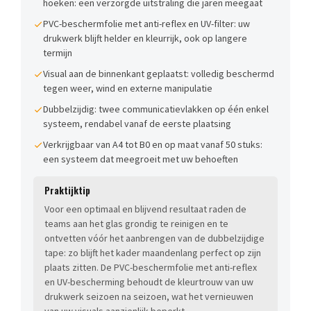
hoeken: een verzorgde uitstraling die jaren meegaat
PVC-beschermfolie met anti-reflex en UV-filter: uw
drukwerk blijft helder en kleurrijk, ook op langere
termijn
Visual aan de binnenkant geplaatst: volledig beschermd
tegen weer, wind en externe manipulatie
Dubbelzijdig: twee communicatievlakken op één enkel
systeem, rendabel vanaf de eerste plaatsing
Verkrijgbaar van A4 tot B0 en op maat vanaf 50 stuks:
een systeem dat meegroeit met uw behoeften
Praktijktip
Voor een optimaal en blijvend resultaat raden de
teams aan het glas grondig te reinigen en te
ontvetten vóór het aanbrengen van de dubbelzijdige
tape: zo blijft het kader maandenlang perfect op zijn
plaats zitten. De PVC-beschermfolie met anti-reflex
en UV-bescherming behoudt de kleurtrouw van uw
drukwerk seizoen na seizoen, wat het vernieuwen
van uw visuals aanzienlijk beperkt.