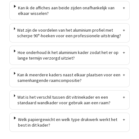
Kan ik de affiches aan beide zijden onafhankelijk van
+
elkaar wisselen?
Wat zijn de voordelen van het aluminium profiel met
+
scherpe 90°-hoeken voor een professionele uitstraling?
Hoe onderhoud ik het aluminium kader zodat het er op
+
lange termijn verzorgd uitziet?
Kan ik meerdere kaders naast elkaar plaatsen voor een
+
samenhangende raamcompositie?
Wat is het verschil tussen dit vitrinekader en een
+
standaard wandkader voor gebruik aan een raam?
Welk papiergewicht en welk type drukwerk werkt het
+
best in dit kader?