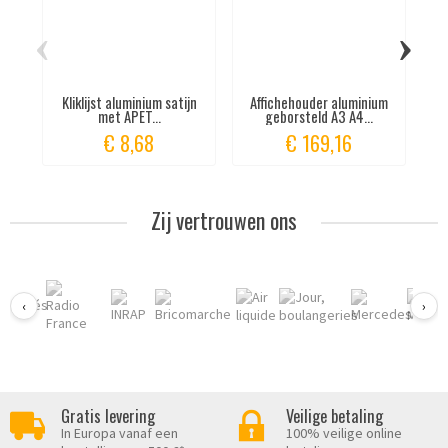
‹
›
Kliklijst aluminium satijn
Affichehouder aluminium
Al
met APET...
geborsteld A3 A4...
€ 8,68
€ 169,16
Zij vertrouwen ons
‹
›
Gratis levering
Veilige betaling
In Europa vanaf een
100% veilige online