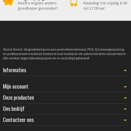
Heeft u ergens anders
Maandag t/m vrijdag 8.30
goedkoper gevonden?
tot 17.00 uur
Stand-Direct: de grootste keuze aan promotiemateriaal, POS, ILV, bewegwijzering
en professioneel meubilair bestemd voor bedrijven en administraties verzameld in
één winkel, tegen fabrieksprijzen en in recordtijd geleverd!
Informaties
Mijn account
Onze producten
Ons bedrijf
Contacteer ons