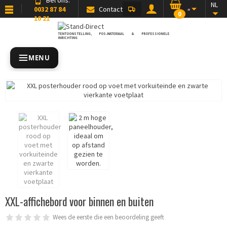
NL
0032 87 84
Contact
0
10 21
TENTOONSTELLING, POS-MATERIAAL & PROFESSIONELE
INRICHTING
MENU
XXL-affichebord voor binnen en buiten
Wees de eerste die een beoordeling geeft