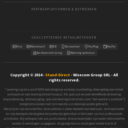
PARTNERPLATFORMEN & NETWERKEN
GEACCEPTEERDE BETAALMETHODEN
Visa
Mastercard
CB
Bancontact
PayPlug
PayPal
Bankoverschrijving
Betaling op factuur
Copyright © 2014 -
Stand-Direct
- Wisecom Group SRL - All
rights reserved.
* Levering is gratis vanaf 500€ belastingvrije aankoop (aanbieding alleen geldig voor online
aankopen en voor levering binnen Europa). Elk speciaal verzoek betreffende de levering
(expreslevering, adreswijziging, speciale leveringsinstructies zoals "bel voordat u aankomt")
brengt extra kosten met zich mee die u in rekening worden gebracht.
Alle prijzen zijn exclusief btw. Deze website is alleen bedoeld voor bedrijven, rechtspersonen
en vrije beroepen die de gekochte producten gebruiken in het kader van hun professionele
activiteiten. Wij verkopen niet aan particulieren. Al onze levertijden zijn louter informatief en
worden in werkdagen aangegeven. Als gevolg hiervan wordt geen enkele klacht of