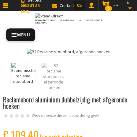
NL
0032 87 84
Contact
0
10 21
TENTOONSTELLING, POS-MATERIAAL & PROFESSIONELE
INRICHTING
MENU
Reclamebord aluminium dubbelzijdig met afgeronde
hoeken
Wees de eerste die een beoordeling geeft
€ 109,40
Exclusief belasting