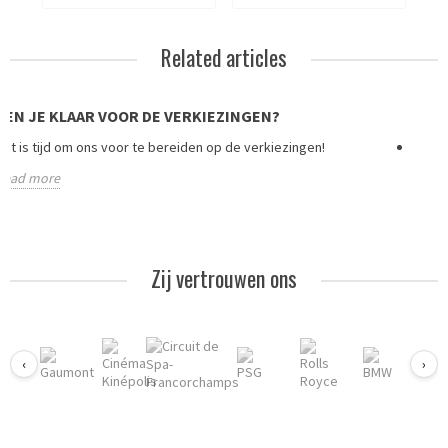
Related articles
BEN JE KLAAR VOOR DE VERKIEZINGEN?
HOE 
Het is tijd om ons voor te bereiden op de verkiezingen!
De st
instr
Read more
Read
Zij vertrouwen ons
‹
›