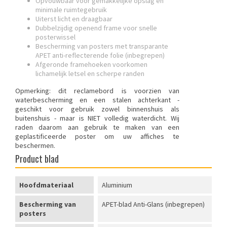
Opvouwbaar voor gemakkelijke opslag en
minimale ruimtegebruik
Uiterst licht en draagbaar
Dubbelzijdig openend frame voor snelle
posterwissel
Bescherming van posters met transparante
APET anti-reflecterende folie (inbegrepen)
Afgeronde framehoeken voorkomen
lichamelijk letsel en scherpe randen
Opmerking: dit reclamebord is voorzien van
waterbescherming en een stalen achterkant -
geschikt voor gebruik zowel binnenshuis als
buitenshuis - maar is NIET volledig waterdicht. Wij
raden daarom aan gebruik te maken van een
geplastificeerde poster om uw affiches te
beschermen.
Product blad
Hoofdmateriaal
Aluminium
Bescherming van
APET-blad Anti-Glans (inbegrepen)
posters