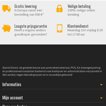
Gratis levering
Veilige betaling
In Europa vanaf een
100% veilige online
bestelling van 500 €*
betaling
Laagste prijsgarantie
Klantendienst
Heeft u ergens anders
Maandag t/m vrijdag 8.30
goedkoper gevonden?
tot 17.00 uur
Stand-Direct: de grootste keuze aan promotiemateriaal, POS, ILV, bewegwijzering
en professioneel meubilair bestemd voor bedrijven en administraties verzameld in
één winkel, tegen fabrieksprijzen en in recordtijd geleverd!
Informaties
Mijn account