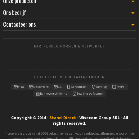
Onze producten
Ons bedrijf
Contacteer ons
PARTNERPLATFORMEN & NETWERKEN
GEACCEPTEERDE BETAALMETHODEN
Visa
Mastercard
CB
Bancontact
PayPlug
PayPal
Bankoverschrijving
Betaling op factuur
Copyright © 2014 -
Stand-Direct
- Wisecom Group SRL - All
rights reserved.
* Levering is gratis vanaf 500€ belastingvrije aankoop (aanbieding alleen geldig voor online
aankopen en voor levering binnen Europa). Elk speciaal verzoek betreffende de levering