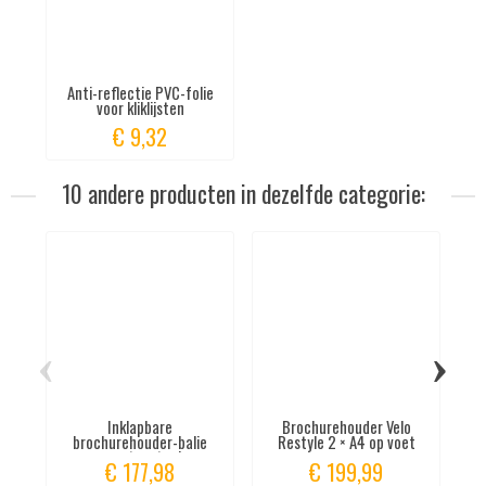
Anti-reflectie PVC-folie
voor kliklijsten
€ 9,32
10 andere producten in dezelfde categorie:
‹
›
Inklapbare
Brochurehouder Velo
K
brochurehouder-balie
Restyle 2 × A4 op voet
zwart metaal
€ 177,98
€ 199,99